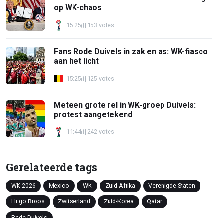
op WK-chaos
15:25
153 votes
Fans Rode Duivels in zak en as: WK-fiasco
aan het licht
15:25
125 votes
Meteen grote rel in WK-groep Duivels:
protest aangetekend
11:44
242 votes
Gerelateerde tags
WK 2026
Mexico
WK
Zuid-Afrika
Verenigde Staten
Hugo Broos
Zwitserland
Zuid-Korea
Qatar
Rode Duivels