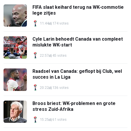
FIFA slaat keihard terug na WK-commotie
lege zitjes
11:44
174 votes
Cyle Larin behoedt Canada van compleet
mislukte WK-start
22:57
45 votes
Raadsel van Canada: geflopt bij Club, wel
succes in La Liga
20:22
136 votes
Broos briest: WK-problemen en grote
stress Zuid-Afrika
15:25
61 votes