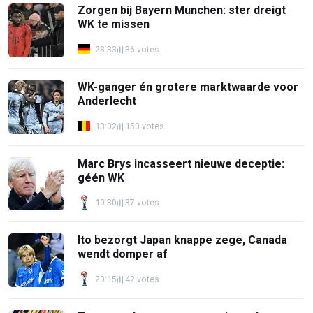
Zorgen bij Bayern Munchen: ster dreigt
WK te missen
23:33
36 votes
WK-ganger én grotere marktwaarde voor
Anderlecht
13:02
150 votes
Marc Brys incasseert nieuwe deceptie:
géén WK
10:30
37 votes
Ito bezorgt Japan knappe zege, Canada
wendt domper af
20:15
42 votes