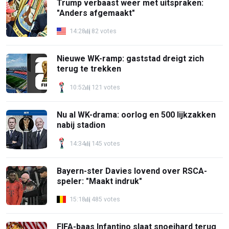
Trump verbaast weer met uitspraken:
"Anders afgemaakt"
14:28
82 votes
Nieuwe WK-ramp: gaststad dreigt zich
terug te trekken
10:52
121 votes
Nu al WK-drama: oorlog en 500 lijkzakken
nabij stadion
14:34
145 votes
Bayern-ster Davies lovend over RSCA-
speler: "Maakt indruk"
15:18
485 votes
FIFA-baas Infantino slaat snoeihard terug