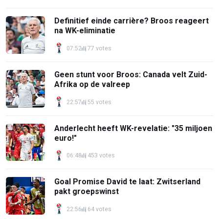
Definitief einde carrière? Broos reageert
na WK-eliminatie
07:52
77 votes
Geen stunt voor Broos: Canada velt Zuid-
Afrika op de valreep
22:57
55 votes
Anderlecht heeft WK-revelatie: "35 miljoen
euro!"
06:48
453 votes
Goal Promise David te laat: Zwitserland
pakt groepswinst
22:56
64 votes