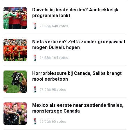
Duivels bij beste derdes? Aantrekkelijk
programma lonkt
21:35
648 votes
Niets verloren? Zelfs zonder groepswinst
mogen Duivels hopen
14:53
164 votes
Horrorblessure bij Canada, Saliba brengt
mooi eerbetoon
07:01
98 votes
Mexico als eerste naar zestiende finales,
monsterzege Canada
06:00
65 votes