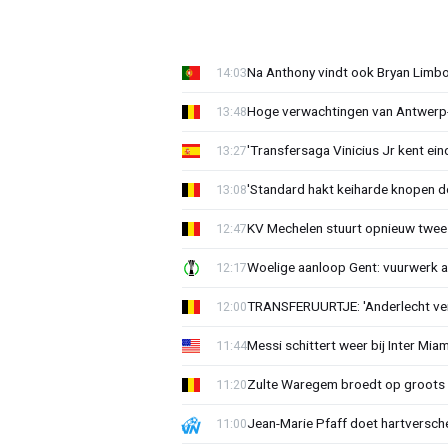
Na Anthony vindt ook Bryan Limb
14:03
Hoge verwachtingen van Antwerp-c
13:48
'Transfersaga Vinicius Jr kent ein
13:27
'Standard hakt keiharde knopen do
13:08
KV Mechelen stuurt opnieuw twee
12:47
Woelige aanloop Gent: vuurwerk a
12:17
TRANSFERUURTJE: 'Anderlecht verra
12:00
Messi schittert weer bij Inter Mia
11:44
Zulte Waregem broedt op groots 
11:20
Jean-Marie Pfaff doet hartversch
11:00