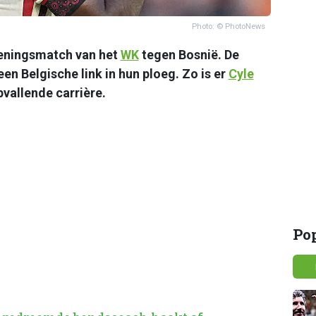
Photo: © PhotoNews
peningsmatch van het
WK
tegen Bosnië. De
n Belgische link in hun ploeg. Zo is er
Cyle
pvallende carrière.
Po