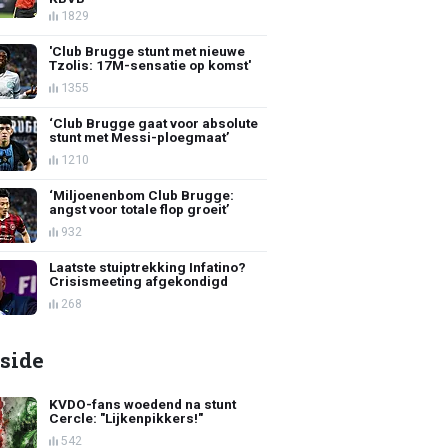
1829
'Club Brugge stunt met nieuwe
Tzolis: 17M-sensatie op komst'
1355
‘Club Brugge gaat voor absolute
stunt met Messi-ploegmaat’
1210
‘Miljoenenbom Club Brugge:
angst voor totale flop groeit’
932
Laatste stuiptrekking Infatino?
Crisismeeting afgekondigd
268
side
KVDO-fans woedend na stunt
Cercle: "Lijkenpikkers!"
542