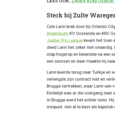
LEES OOK:
Zware klap Oranje
Sterk bij Zulte Waregem
Cyle Larin brak door bij Orlando Cit
Anderlecht
, KV Oostende en KRC Ge
Jupiler Pro League
kwam het toen ec
deed Larin het zeker niet onaardig
stap hogerop en belandde na een s
een seizoen en daar maakte hij naa
Larin keerde terug naar Turkije en w
verlengde zijn contract niet en verl
Brugge vertrekken, waar Larin een vo
Eindelijk was er die overgang naar e
In Brugge werd het echter niets. Hij
minpunt: niet al te best als kapstok