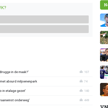
N
WK?
 Brugge in de maak?'
107
met absurd miljoenenpark
74
o in etalage gezet'
140
eraanwinst onderweg'
449
VN