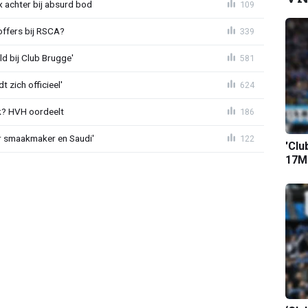
 achter bij absurd bod
109
offers bij RSCA?
339
ld bij Club Brugge'
581
 zich officieel'
624
? HVH oordeelt
186
r smaakmaker en Saudi'
122
'Clu
17M-