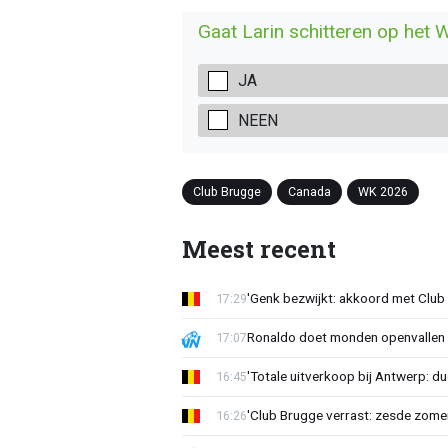
Gaat Larin schitteren op het 
JA
NEEN
Club Brugge
Canada
WK 2026
Meest recent
'Genk bezwijkt: akkoord met Club
17:29
Ronaldo doet monden openvallen 
17:07
'Totale uitverkoop bij Antwerp: du
16:45
'Club Brugge verrast: zesde zom
16:26