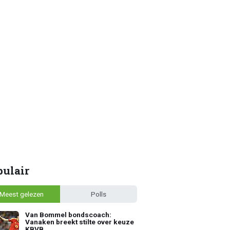
pulair
Meest gelezen
Polls
Van Bommel bondscoach:
Vanaken breekt stilte over keuze
KBVB