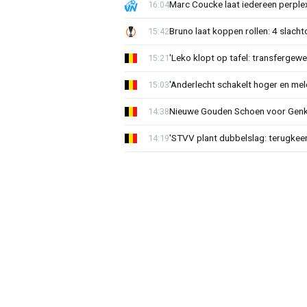
Marc Coucke laat iedereen perplex
16:04
Bruno laat koppen rollen: 4 slacht
15:42
'Leko klopt op tafel: transfergewe
15:21
'Anderlecht schakelt hoger en meldt
15:03
Nieuwe Gouden Schoen voor Genk
14:38
'STVV plant dubbelslag: terugkee
14:19