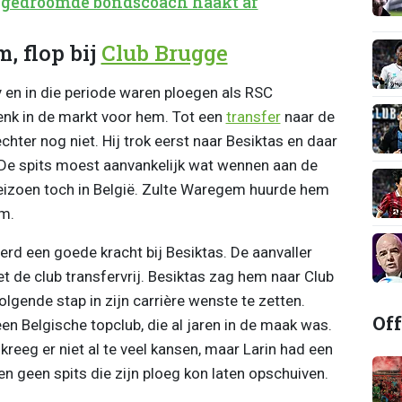
: gedroomde bondscoach haakt af
, flop bij
Club Brugge
y en in die periode waren ploegen als RSC
nk in de markt voor hem. Tot een
transfer
naar de
hter nog niet. Hij trok eerst naar Besiktas en daar
. De spits moest aanvankelijk wat wennen aan de
eizoen toch in België. Zulte Waregem huurde hem
m.
erd een goede kracht bij Besiktas. De aanvaller
iet de club transfervrij. Besiktas zag hem naar Club
lgende stap in zijn carrière wenste te zetten.
Off
en Belgische topclub, die al jaren in de maak was.
 kreeg er niet al te veel kansen, maar Larin had een
 en geen spits die zijn ploeg kon laten opschuiven.