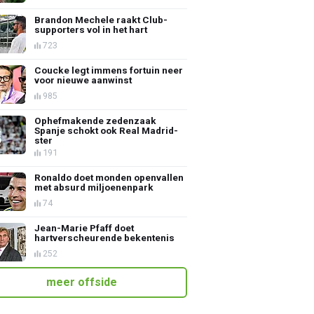
Brandon Mechele raakt Club-
supporters vol in het hart
723
Coucke legt immens fortuin neer
voor nieuwe aanwinst
985
Ophefmakende zedenzaak
Spanje schokt ook Real Madrid-
ster
191
Ronaldo doet monden openvallen
met absurd miljoenenpark
74
Jean-Marie Pfaff doet
hartverscheurende bekentenis
252
meer offside