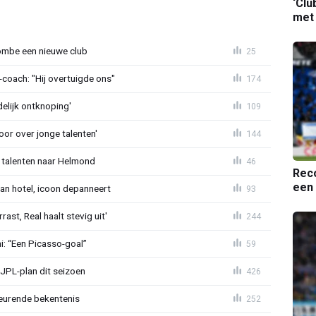
‘Clu
met
ombe een nieuwe club
25
oach: "Hij overtuigde ons"
174
delijk ontknoping'
109
or over jonge talenten'
144
 talenten naar Helmond
46
Reco
een 
an hotel, icoon depanneert
93
st, Real haalt stevig uit'
244
mi: “Een Picasso-goal”
59
JPL-plan dit seizoen
426
eurende bekentenis
252