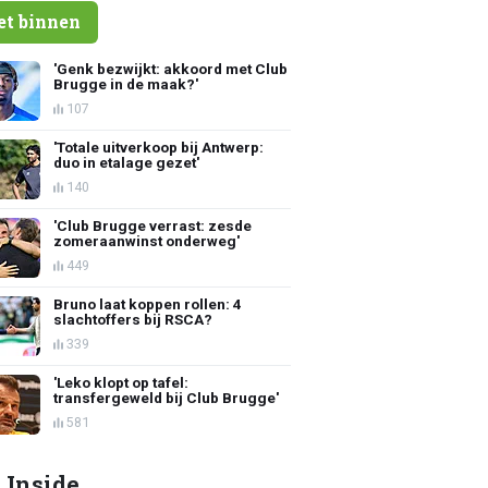
et binnen
'Genk bezwijkt: akkoord met Club
Brugge in de maak?'
107
'Totale uitverkoop bij Antwerp:
duo in etalage gezet'
140
'Club Brugge verrast: zesde
zomeraanwinst onderweg'
449
Bruno laat koppen rollen: 4
slachtoffers bij RSCA?
339
'Leko klopt op tafel:
transfergeweld bij Club Brugge'
581
 Inside