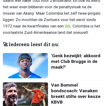
daarin wel vaker fout voor Zwitserland. En ook nu werd
het weer even bibberen voor de penaltyvloek na de
misser van Akanji. Maar Colombia liet zelf twee pingels
liggen. Zo mochten de Zwitsers voor het eerst sinds
1972 naar de kwartfinales van een
WK
. Colombia is het
voorlaatste Zuid-Amerikaanse land dat sneuvelt.
🚀 Iedereen leest dit nu:
'Genk bezwijkt: akkoord
met Club Brugge in de
maak?'
Van Bommel
bondscoach: Vanaken
breekt stilte over keuze
KBVB