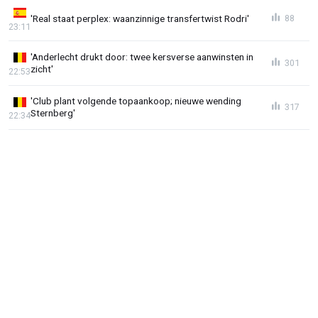
'Real staat perplex: waanzinnige transfertwist Rodri'
88
23:11
'Anderlecht drukt door: twee kersverse aanwinsten in
301
zicht'
22:53
'Club plant volgende topaankoop; nieuwe wending
317
Sternberg'
22:34