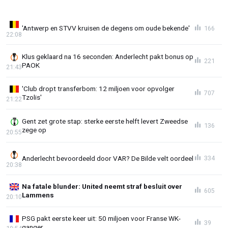
'Antwerp en STVV kruisen de degens om oude bekende'
166
22:08
Klus geklaard na 16 seconden: Anderlecht pakt bonus op
221
PAOK
21:43
'Club dropt transferbom: 12 miljoen voor opvolger
707
Tzolis'
21:22
Gent zet grote stap: sterke eerste helft levert Zweedse
136
zege op
20:55
Anderlecht bevoordeeld door VAR? De Bilde velt oordeel
334
20:38
Na fatale blunder: United neemt straf besluit over
605
Lammens
20:10
PSG pakt eerste keer uit: 50 miljoen voor Franse WK-
39
ganger