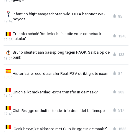
19:54
Infantino blijft aangeschoten wild: UEFA behoudt WK-
85
boycot
19:42
Transferschok! 'Anderlecht in actie voor comeback
1345
Lukaku'
19:13
Bruno sleutelt aan basisploeg tegen PAOK, Saliba op de
133
bank
18:51
Historische recordtransfer Real; PSV strikt grote naam
84
18:36
Union slikt mokerslag: extra transfer in de maak?
303
18:10
Club Brugge onthult selectie: trio definitief buitenspel
517
17:48
'Genk bezwijkt: akkoord met Club Brugge in de maak?'
1538