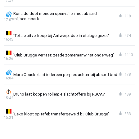
17:29
Ronaldo doet monden openvallen met absurd
118
miljoenenpark
17:07
'Totale uitverkoop bij Antwerp: duo in etalage gezet'
474
16:45
'Club Brugge verrast: zesde zomeraanwinst onderweg'
1113
16:26
Marc Coucke laat iedereen perplex achter bij absurd bod
178
16:04
Bruno laat koppen rollen: 4 slachtoffers bij RSCA?
489
15:42
'Leko klopt op tafel: transfergeweld bij Club Brugge'
833
15:21