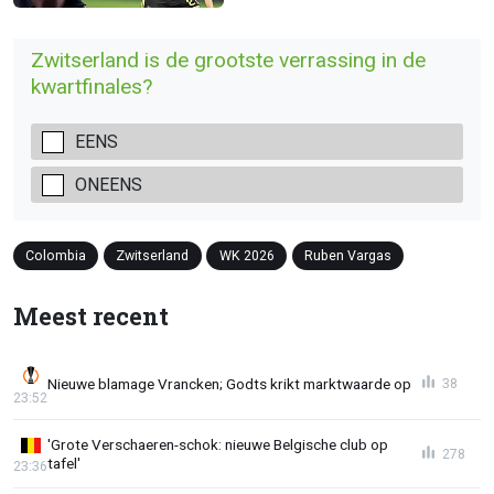
Zwitserland is de grootste verrassing in de
kwartfinales?
EENS
ONEENS
Colombia
Zwitserland
WK 2026
Ruben Vargas
Meest recent
Nieuwe blamage Vrancken; Godts krikt marktwaarde op
38
23:52
'Grote Verschaeren-schok: nieuwe Belgische club op
278
tafel'
23:36