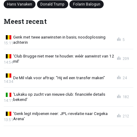
Hans Vanaken
Donald Trump
Folarin Balogun
Meest recent
Genk met twee aanwinsten in basis; noodoplossing
5
achterin
15:11
'Club Brugge niet meer te houden: wéér aanwinst van 12
209
mil'
14:54
De Mil vlak voor aftrap: "Hij wil een transfer maken"
24
14:34
'Lukaku op zucht van nieuwe club: financiële details
182
bekend'
14:11
'Genk legt miljoenen neer: JPL-revelatie naar Cegeka
212
Arena'
13:51