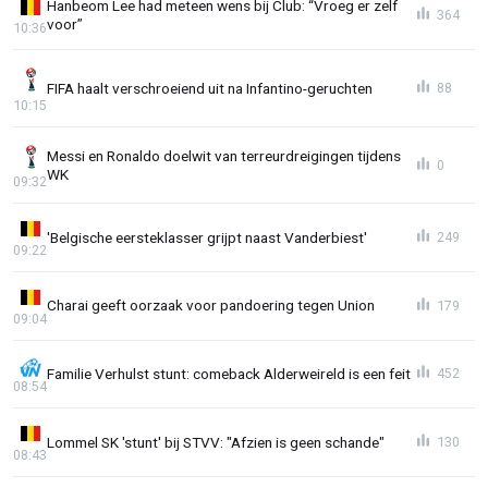
Hanbeom Lee had meteen wens bij Club: “Vroeg er zelf
364
voor”
10:36
FIFA haalt verschroeiend uit na Infantino-geruchten
88
10:15
Messi en Ronaldo doelwit van terreurdreigingen tijdens
0
WK
09:32
'Belgische eersteklasser grijpt naast Vanderbiest'
249
09:22
Charai geeft oorzaak voor pandoering tegen Union
179
09:04
Familie Verhulst stunt: comeback Alderweireld is een feit
452
08:54
Lommel SK 'stunt' bij STVV: "Afzien is geen schande"
130
08:43