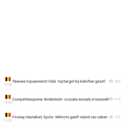
'Nieuwe topaanwinst Club: toptarget bij beloften gezet'
350
13:36
Competitieopener Anderlecht: cruciale wissels in basiself
610
13:09
Fossey, Hautekiet, Epolo: Wilmots geeft stand van zaken
125
12:39