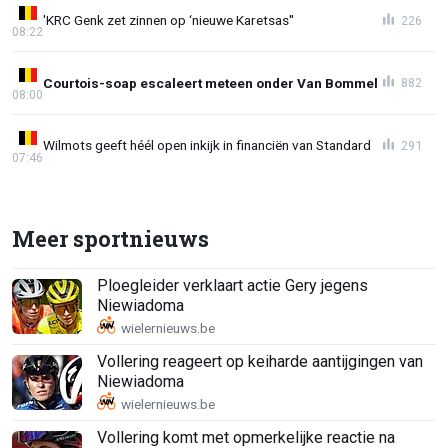
'KRC Genk zet zinnen op ‘nieuwe Karetsas''
226
08:22
Courtois-soap escaleert meteen onder Van Bommel
882
08:00
Wilmots geeft héél open inkijk in financiën van Standard
291
07:46
Meer sportnieuws
Ploegleider verklaart actie Gery jegens
Niewiadoma
Vollering reageert op keiharde aantijgingen van
Niewiadoma
Vollering komt met opmerkelijke reactie na