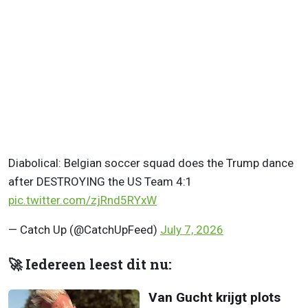
Diabolical: Belgian soccer squad does the Trump dance
after DESTROYING the US Team 4:1
pic.twitter.com/zjRnd5RYxW
— Catch Up (@CatchUpFeed)
July 7, 2026
🚀 Iedereen leest dit nu:
Van Gucht krijgt plots