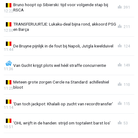
Bruno hoopt op Sibierski: tijd voor volgende stap bij
391
RSCA
12:22
TRANSFERUURTJE: Lukaku-deal bijna rond, akkoord PSG
211
en Barça
12:00
De Bruyne pijnlijk in de fout bij Napoli, Jutgla kwelduivel
124
11:44
Van Gucht krijgt plots wel héél straffe concurrentie
149
11:36
Meteen grote zorgen Cercle na Standard: achilleshiel
110
bloot
11:25
‘Dan toch jackpot: Khalaili op zucht van recordtransfer’
115
11:14
‘OHL wrijft in de handen: strijd om toptalent barst los’
53
10:51