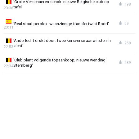
'Grote Verschaeren-schok: nieuwe Belgische club op
198
tafel'
23:36
'Real staat perplex: waanzinnige transfertwist Rodri'
69
23:11
'Anderlecht drukt door: twee kersverse aanwinsten in
258
zicht'
22:53
'Club plant volgende topaankoop; nieuwe wending
289
Sternberg'
22:34