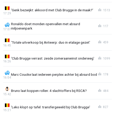
'Genk bezwijkt: akkoord met Club Brugge in de maak?'
1513
17:29
Ronaldo doet monden openvallen met absurd
117
miljoenenpark
17:07
'Totale uitverkoop bij Antwerp: duo in etalage gezet'
459
16:45
'Club Brugge verrast: zesde zomeraanwinst onderweg'
1099
16:26
Marc Coucke laat iedereen perplex achter bij absurd bod
178
16:04
Bruno laat koppen rollen: 4 slachtoffers bij RSCA?
484
15:42
'Leko klopt op tafel: transfergeweld bij Club Brugge'
827
15:21