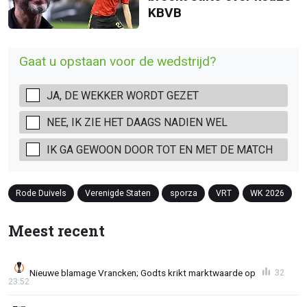
KBVB
Gaat u opstaan voor de wedstrijd?
JA, DE WEKKER WORDT GEZET
NEE, IK ZIE HET DAAGS NADIEN WEL
IK GA GEWOON DOOR TOT EN MET DE MATCH
Rode Duivels
Verenigde Staten
sporza
VRT
WK 2026
Meest recent
Nieuwe blamage Vrancken; Godts krikt marktwaarde op
32
23:52