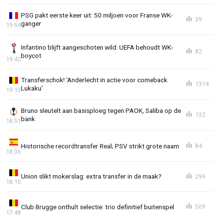
PSG pakt eerste keer uit: 50 miljoen voor Franse WK-
39
ganger
19:54
Infantino blijft aangeschoten wild: UEFA behoudt WK-
82
boycot
19:42
Transferschok! 'Anderlecht in actie voor comeback
1314
Lukaku'
19:13
Bruno sleutelt aan basisploeg tegen PAOK, Saliba op de
132
bank
18:51
Historische recordtransfer Real; PSV strikt grote naam
84
18:36
Union slikt mokerslag: extra transfer in de maak?
299
18:10
Club Brugge onthult selectie: trio definitief buitenspel
509
17:48