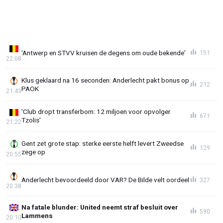
'Antwerp en STVV kruisen de degens om oude bekende'
151
22:08
Klus geklaard na 16 seconden: Anderlecht pakt bonus op
212
PAOK
21:43
'Club dropt transferbom: 12 miljoen voor opvolger
671
Tzolis'
21:22
Gent zet grote stap: sterke eerste helft levert Zweedse
129
zege op
20:55
Anderlecht bevoordeeld door VAR? De Bilde velt oordeel
327
20:38
Na fatale blunder: United neemt straf besluit over
590
Lammens
20:10