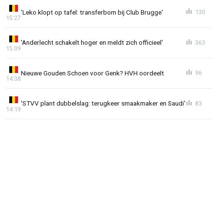
'Leko klopt op tafel: transferbom bij Club Brugge'
130
15:27
'Anderlecht schakelt hoger en meldt zich officieel'
363
15:09
Nieuwe Gouden Schoen voor Genk? HVH oordeelt
96
14:38
'STVV plant dubbelslag: terugkeer smaakmaker en Saudi'
83
14:19