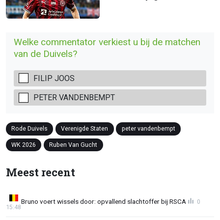
Welke commentator verkiest u bij de matchen
van de Duivels?
FILIP JOOS
PETER VANDENBEMPT
Rode Duivels
Verenigde Staten
peter vandenbempt
WK 2026
Ruben Van Gucht
Meest recent
Bruno voert wissels door: opvallend slachtoffer bij RSCA
0
15:48