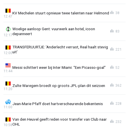
KV Mechelen stuurt opnieuw twee talenten naar Helmond
38
12:47
Woelige aanloop Gent: vuurwerk aan hotel, icoon
83
depanneert
12:17
TRANSFERUURTJE: 'Anderlecht verrast, Real haalt stevig
221
uit'
12:00
Messi schittert weer bij Inter Miami: “Een Picasso-goal”
52
11:44
Zulte Waregem broedt op groots JPL-plan dit seizoen
362
11:20
Jean-Marie Pfaff doet hartverscheurende bekentenis
228
11:00
Van den Heuvel geeft reden voor transfer van Club naar
232
OHL
10:58