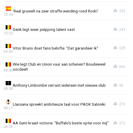
'Real gruwelt na zeer straffe wending rond Rodri'
232
10:44
Genk legt weer piepjong talent vast
241
10:23
Vitor Bruno doet fans belofte: "Dat garandeer ik"
329
09:30
Wie legt Club en Union vuur aan schenen? Boudeweel
565
oordeelt
08:46
Anthony Limbombe verrast iedereen met nieuwe club
90
08:38
Llansana spreekt ambitieuze taal voor PAOK Saloniki
270
08:21
AA Gent kraait victorie: "Buffalo's beste optie voor mij"
272
08:00