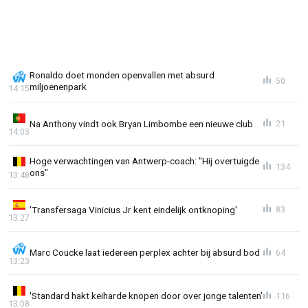
Ronaldo doet monden openvallen met absurd
50
miljoenenpark
14:15
Na Anthony vindt ook Bryan Limbombe een nieuwe club
21
14:03
Hoge verwachtingen van Antwerp-coach: "Hij overtuigde
134
ons"
13:48
'Transfersaga Vinicius Jr kent eindelijk ontknoping'
83
13:27
Marc Coucke laat iedereen perplex achter bij absurd bod
64
13:23
'Standard hakt keiharde knopen door over jonge talenten'
116
13:08