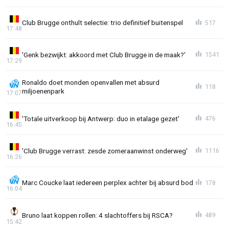
Club Brugge onthult selectie: trio definitief buitenspel
517
17:48
'Genk bezwijkt: akkoord met Club Brugge in de maak?'
1541
17:29
Ronaldo doet monden openvallen met absurd
118
miljoenenpark
17:07
'Totale uitverkoop bij Antwerp: duo in etalage gezet'
476
16:45
'Club Brugge verrast: zesde zomeraanwinst onderweg'
1116
16:26
Marc Coucke laat iedereen perplex achter bij absurd bod
178
16:04
Bruno laat koppen rollen: 4 slachtoffers bij RSCA?
489
15:42