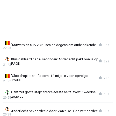
'Antwerp en STVV kruisen de degens om oude bekende'
167
22:08
Klus geklaard na 16 seconden: Anderlecht pakt bonus op
222
PAOK
21:43
'Club dropt transferbom: 12 miljoen voor opvolger
712
Tzolis'
21:22
Gent zet grote stap: sterke eerste helft levert Zweedse
137
zege op
20:55
Anderlecht bevoordeeld door VAR? De Bilde velt oordeel
337
20:38