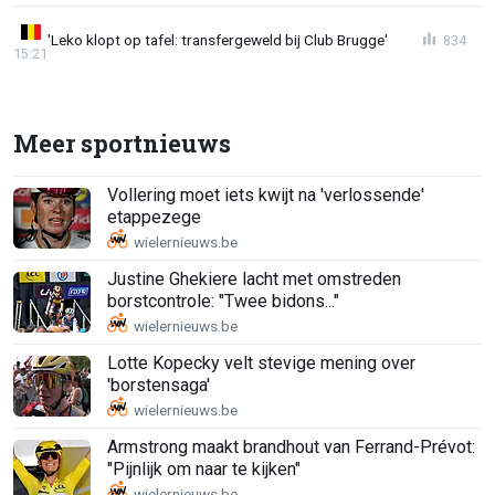
'Leko klopt op tafel: transfergeweld bij Club Brugge'
834
15:21
Meer sportnieuws
Vollering moet iets kwijt na 'verlossende'
etappezege
Justine Ghekiere lacht met omstreden
borstcontrole: "Twee bidons..."
Lotte Kopecky velt stevige mening over
'borstensaga'
Armstrong maakt brandhout van Ferrand-Prévot:
"Pijnlijk om naar te kijken"