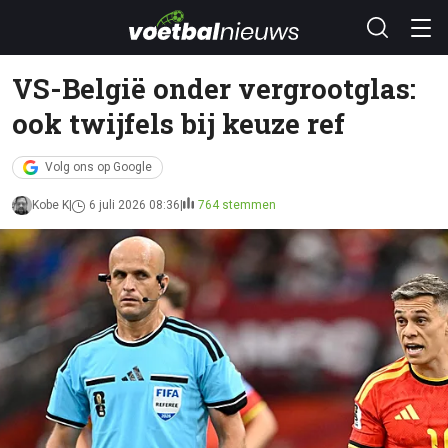
VS-België onder vergrootglas:
ook twijfels bij keuze ref
Volg ons op Google
Kobe K
6 juli 2026 08:36
764 stemmen