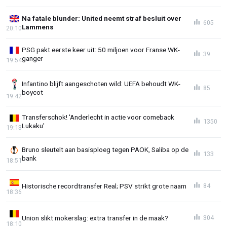
Na fatale blunder: United neemt straf besluit over
605
Lammens
20:10
PSG pakt eerste keer uit: 50 miljoen voor Franse WK-
39
ganger
19:54
Infantino blijft aangeschoten wild: UEFA behoudt WK-
85
boycot
19:42
Transferschok! 'Anderlecht in actie voor comeback
1350
Lukaku'
19:13
Bruno sleutelt aan basisploeg tegen PAOK, Saliba op de
133
bank
18:51
Historische recordtransfer Real; PSV strikt grote naam
84
18:36
Union slikt mokerslag: extra transfer in de maak?
304
18:10