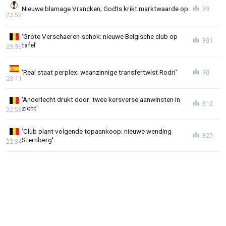
Nieuwe blamage Vrancken; Godts krikt marktwaarde op
39
23:52
'Grote Verschaeren-schok: nieuwe Belgische club op
301
tafel'
23:36
'Real staat perplex: waanzinnige transfertwist Rodri'
90
23:11
'Anderlecht drukt door: twee kersverse aanwinsten in
312
zicht'
22:53
'Club plant volgende topaankoop; nieuwe wending
325
Sternberg'
22:34