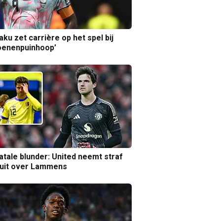
aku zet carrière op het spel bij
oenenpuinhoop’
atale blunder: United neemt straf
luit over Lammens