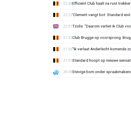
Efficiënt Club haalt na rust trekk
22:38
'Clement vangt bot: Standard eist 
22:22
Tzolis: "Daarom verliet ik Club vo
22:01
Club Brugge op voorsprong: Brug
21:32
"Ik verlaat Anderlecht komende zo
21:20
Standard hoopt op nieuwe sensati
21:01
Stevige bom onder spraakmakend 
20:39