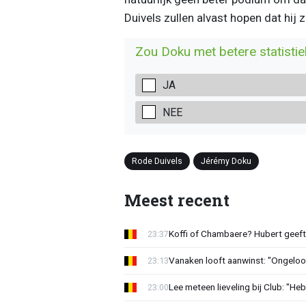
Duivels zullen alvast hopen dat hij
Zou Doku met betere statistie
JA
NEE
Rode Duivels
Jérémy Doku
Meest recent
Koffi of Chambaere? Hubert geeft 
23:37
Vanaken looft aanwinst: "Ongeloofl
23:13
Lee meteen lieveling bij Club: "H
23:00