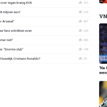
er over tegen kranig KVK
101
8 miljoen euro'
223
VN
or Arsenal"
407
se fans schrikken even
203
mer niét"
380
e: "Enorme club"
149
huwelijk Cristiano Ronaldo?
78
'Na 
wend