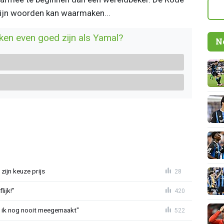
 zijn woorden kan waarmaken...
ken even goed zijn als Yamal?
N
zijn keuze prijs
28
ijk!"
420
eb ik nog nooit meegemaakt"
522