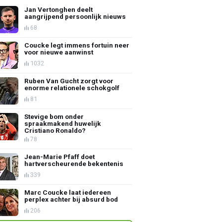
Jan Vertonghen deelt
aangrijpend persoonlijk nieuws
68
Coucke legt immens fortuin neer
voor nieuwe aanwinst
1032
Ruben Van Gucht zorgt voor
enorme relationele schokgolf
81
Stevige bom onder
spraakmakend huwelijk
Cristiano Ronaldo?
78
Jean-Marie Pfaff doet
hartverscheurende bekentenis
339
Marc Coucke laat iedereen
perplex achter bij absurd bod
206