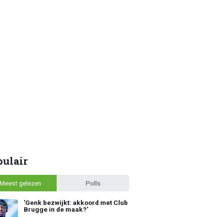
pulair
Meest gelezen
Polls
'Genk bezwijkt: akkoord met Club
Brugge in de maak?'