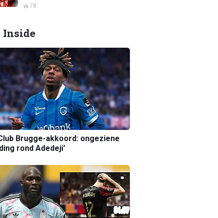
78
 Inside
Club Brugge-akkoord: ongeziene
ing rond Adedeji'