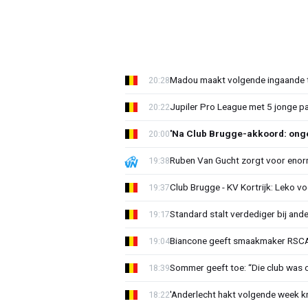
Madou maakt volgende ingaande t
20:28
Jupiler Pro League met 5 jonge p
20:22
'Na Club Brugge-akkoord: onge
20:00
Ruben Van Gucht zorgt voor enorm
19:38
Club Brugge - KV Kortrijk: Leko v
19:37
Standard stalt verdediger bij ande
19:17
Biancone geeft smaakmaker RSCA r
19:04
Sommer geeft toe: “Die club was 
18:39
'Anderlecht hakt volgende week k
18:22