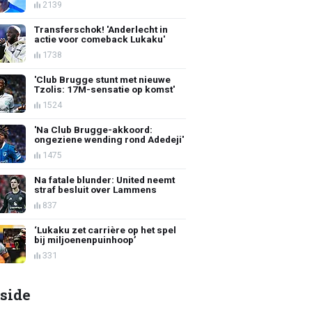
2139
Transferschok! 'Anderlecht in
actie voor comeback Lukaku'
1738
'Club Brugge stunt met nieuwe
Tzolis: 17M-sensatie op komst'
1524
'Na Club Brugge-akkoord:
ongeziene wending rond Adedeji'
1475
Na fatale blunder: United neemt
straf besluit over Lammens
837
‘Lukaku zet carrière op het spel
bij miljoenenpuinhoop’
331
side