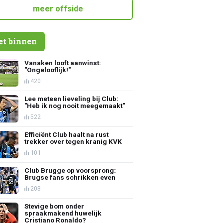
meer offside
et binnen
Vanaken looft aanwinst:
"Ongelooflijk!"
420
Lee meteen lieveling bij Club:
"Heb ik nog nooit meegemaakt"
522
Efficiënt Club haalt na rust
trekker over tegen kranig KVK
101
Club Brugge op voorsprong:
Brugse fans schrikken even
203
Stevige bom onder
spraakmakend huwelijk
Cristiano Ronaldo?