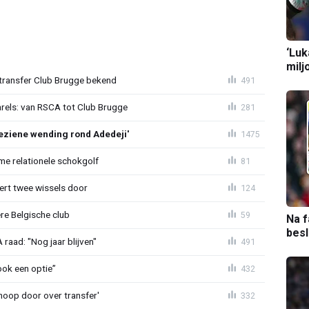
‘Luk
milj
ransfer Club Brugge bekend
491
arels: van RSCA tot Club Brugge
281
ziene wending rond Adedeji'
1475
e relationele schokgolf
81
oert twee wissels door
124
re Belgische club
59
Na f
bes
aad: "Nog jaar blijven"
491
ook een optie”
432
noop door over transfer'
332