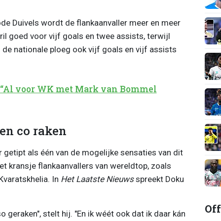
ode Duivels wordt de flankaanvaller meer en meer
ril goed voor vijf goals en twee assists, terwijl
j de nationale ploeg ook vijf goals en vijf assists
 “Al voor WK met Mark van Bommel
en co raken
etipt als één van de mogelijke sensaties van dit
het kransje flankaanvallers van wereldtop, zoals
Kvaratskhelia. In
Het Laatste Nieuws
spreekt Doku
Off
o geraken", stelt hij. "En ik wéét ook dat ik daar kán