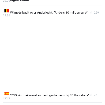
20:00
Wilmots baalt over Anderlecht: "Anders 10 miljoen euro"
229
19:36
'PSG vindt akkoord en haalt grote naam bij FC Barcelona'
40
19:19