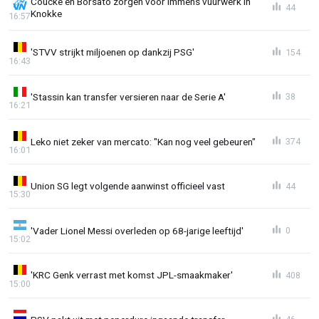
Coucke en Borsato zorgen voor immens vuurwerk in
44
Knokke
16:57
'STVV strijkt miljoenen op dankzij PSG'
154
16:43
'Stassin kan transfer versieren naar de Serie A'
38
16:21
Leko niet zeker van mercato: "Kan nog veel gebeuren"
374
16:01
Union SG legt volgende aanwinst officieel vast
44
15:30
'Vader Lionel Messi overleden op 68-jarige leeftijd'
0
15:02
'KRC Genk verrast met komst JPL-smaakmaker'
408
15:00