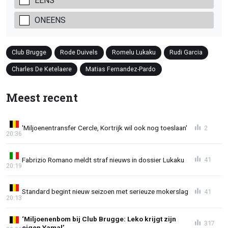
EENS
ONEENS
Club Brugge
Rode Duivels
Romelu Lukaku
Rudi Garcia
Charles De Ketelaere
Matias Fernandez-Pardo
Meest recent
'Miljoenentransfer Cercle, Kortrijk wil ook nog toeslaan'
2
20:36
Fabrizio Romano meldt straf nieuws in dossier Lukaku
41
20:19
Standard begint nieuw seizoen met serieuze mokerslag
41
20:13
‘Miljoenenbom bij Club Brugge: Leko krijgt zijn
317
eigen Yamal’