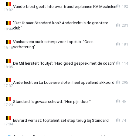
Vanderbiest geeft info over transferplannen KV Mechelen
102
19:02
"Dat ik naar Standard kon? Anderlecht is de grootste
231
club"
18:44
Vanhaezebrouck scherp voor topclub: "Geen
181
verbetering"
18:18
De Mil herstelt ‘foutje’: "Had goed gesprek met de coach"
114
18:05
Anderlecht en La Louvière sloten héél opvallend akkoord
295
17:37
Standard is gewaarschuwd: "Hen pijn doen"
46
17:23
Euvrard verrast: toptalent zet stap terug bij Standard
74
17:04