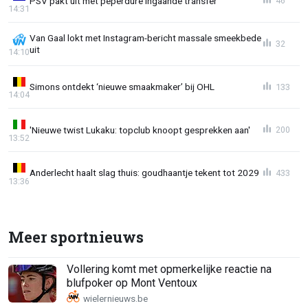
PSV pakt uit met peperdure ingaande transfer
46
14:31
Van Gaal lokt met Instagram-bericht massale smeekbede
32
uit
14:10
Simons ontdekt ‘nieuwe smaakmaker’ bij OHL
133
14:04
'Nieuwe twist Lukaku: topclub knoopt gesprekken aan'
200
13:52
Anderlecht haalt slag thuis: goudhaantje tekent tot 2029
433
13:36
Meer sportnieuws
Vollering komt met opmerkelijke reactie na
blufpoker op Mont Ventoux