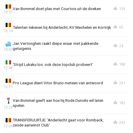
Van Bommel doet plan met Courtois uit de doeken
139
13:27
Talenten tekenen bij Anderlecht, KV Mechelen en Kortrijk
65
13:14
Jan Vertonghen raakt diepe snaar met pakkende
24
getuigenis
13:02
'Strijd Lukaku los: ook deze topclub probeert'
188
12:48
Pro League dient Vitor Bruno meteen van antwoord
231
12:31
Van Bommel geeft aan hoe hij Rode Duivels wil laten
182
spelen
12:23
TRANSFERUURTJE: 'Anderlecht gaat voor Romback,
292
zesde aanwinst Club'
12:00