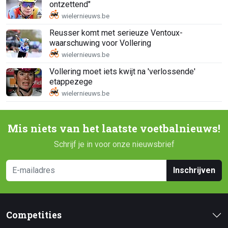
ontzettend"
Reusser komt met serieuze Ventoux-
waarschuwing voor Vollering
Vollering moet iets kwijt na 'verlossende'
etappezege
Mis niets van het laatste voetbalnieuws!
Schrijf je in voor onze nieuwsbrief
Inschrijven
Competities