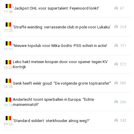
‘Jackpot OHL voor supertalent: Feyenoord lonkt’
67
11:46
‘Straffe wending: verrassende club in pole voor Lukaku’
264
11:25
‘Nieuwe topclub voor Mika Godts: PSG schiet in actie’
151
11:11
Leko hakt meteen knopen door voor opener tegen KV
572
Kortrijk
10:55
Genk heeft wéér goud: “De volgende grote toptransfer”
585
10:36
Anderlecht toont spierballen in Europa: “Echte
266
mannenmatch”
10:15
'Standard siddert: sterkhouder alnog weg?'
243
09:56