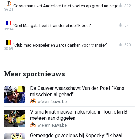
Coosemans zet Anderlecht met voeten op grond na zege
302
09:41
'Orel Mangala heeft transfer eindelijk beet'
54
09:14
'Club mag ex-speler én Barça danken voor transfer'
670
08:59
Meer sportnieuws
De Cauwer waarschuwt Van der Poel: "Kans
misschien al gehad"
Visma krijgt nieuwe mokerslag in Tour, plan B
meteen aan diggelen
Gemengde gevoelens bij Kopecky: "Ik baal