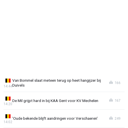
Van Bommel slaat meteen terug op heet hangijzer bij
166
Duivels
14:44
De Mil grijpt hard in bij KAA Gent voor KV Mechelen
167
14:20
'Oude bekende blijft aandringen voor Verschaeren'
249
14:02