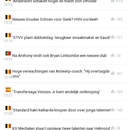
'Anderlecht schakelt hoger en meldt zich officieel'
614
15:03
Nieuwe Gouden Schoen voor Genk? HVH oordeelt
180
14:38
'STVV plant dubbelslag: terugkeer smaakmaker en Saudi'
121
14:19
Na Anthony vindt ook Bryan Limbombe een nieuwe club
24
14:03
Hoge verwachtingen van Antwerp-coach: "Hij overtuigde
167
ons"
13:48
'Transfersaga Vinicius Jr kent eindelijk ontknoping'
109
13:27
'Standard hakt keiharde knopen door over jonge talenten'
140
13:08
KV Mechelen stuurt opnieuw twee talenten naar Helmond
46