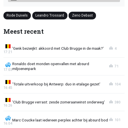
Rode Duivels
Leandro Trossard
Zeno Debast
Meest recent
'Genk bezwijkt: akkoord met Club Brugge in de maak?'
4
17:21
Ronaldo doet monden openvallen met absurd
71
miljoenenpark
17:03
'Totale uitverkoop bij Antwerp: duo in etalage gezet'
104
16:45
'Club Brugge verrast: zesde zomeraanwinst onderweg'
380
16:26
Marc Coucke laat iedereen perplex achter bij absurd bod
101
16:04