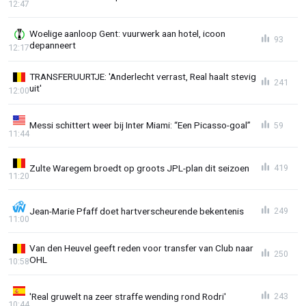
12:47
Woelige aanloop Gent: vuurwerk aan hotel, icoon
93
depanneert
12:17
TRANSFERUURTJE: 'Anderlecht verrast, Real haalt stevig
241
uit'
12:00
Messi schittert weer bij Inter Miami: “Een Picasso-goal”
59
11:44
Zulte Waregem broedt op groots JPL-plan dit seizoen
419
11:20
Jean-Marie Pfaff doet hartverscheurende bekentenis
249
11:00
Van den Heuvel geeft reden voor transfer van Club naar
250
OHL
10:58
'Real gruwelt na zeer straffe wending rond Rodri'
243
10:44