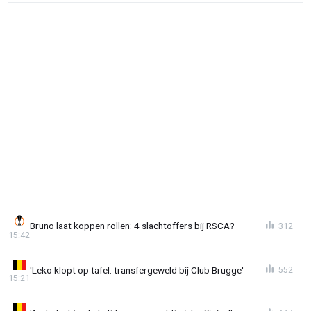
Bruno laat koppen rollen: 4 slachtoffers bij RSCA?
312
15:42
'Leko klopt op tafel: transfergeweld bij Club Brugge'
552
15:21