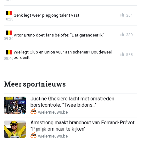
Genk legt weer piepjong talent vast
261
10:23
Vitor Bruno doet fans belofte: "Dat garandeer ik"
339
09:30
Wie legt Club en Union vuur aan schenen? Boudeweel
588
oordeelt
08:46
Meer sportnieuws
Justine Ghekiere lacht met omstreden
borstcontrole: "Twee bidons..."
Armstrong maakt brandhout van Ferrand-Prévot:
"Pijnlijk om naar te kijken"