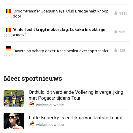
'Droomtransfer Joaquin Seys: Club Brugge hakt knoop
1116
door'
07:12
‘Anderlecht krijgt mokerslag: Lukaku breekt zijn
935
woord’
06:50
'Bayern op scherp gezet: Kane beslist over toptransfer'
435
06:34
Meer sportnieuws
Onthuld: dit verdiende Vollering in vergelijking
met Pogacar tijdens Tour
Lotte Kopecky is eerlijk na voorlaatste Tourrit