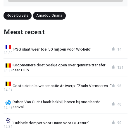
Rode Duivels
Amadou Onana
Meest recent
'PSG slaat weer toe: 50 miljoen voor WK-held'
14
13:30
Koopmeiners doet boekje open over gemiste transfer
121
naar Club
13:16
Goots ziet nieuwe sensatie Antwerp: "Zoals Vermeeren..."
98
12:49
Ruben Van Gucht haalt hakbijl boven bij snoeiharde
40
aanval
12:48
'Dubbele domper voor Union voor CL-return'
90
12:31