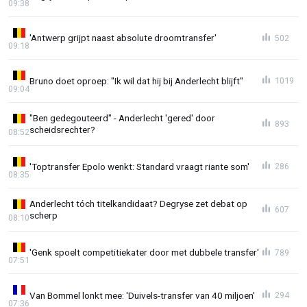
09:38
'Antwerp grijpt naast absolute droomtransfer'
502
09:18
Bruno doet oproep: "Ik wil dat hij bij Anderlecht blijft"
1019
09:04
"Ben gedegouteerd" - Anderlecht 'gered' door
893
scheidsrechter?
08:52
'Toptransfer Epolo wenkt: Standard vraagt riante som'
286
08:35
Anderlecht tóch titelkandidaat? Degryse zet debat op
607
scherp
08:10
'Genk spoelt competitiekater door met dubbele transfer'
789
07:51
Van Bommel lonkt mee: 'Duivels-transfer van 40 miljoen'
294
07:36