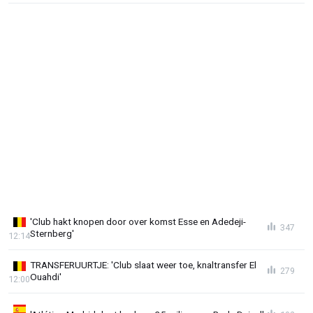
'Club hakt knopen door over komst Esse en Adedeji-
347
Sternberg'
12:14
TRANSFERUURTJE: 'Club slaat weer toe, knaltransfer El
279
Ouahdi'
12:00