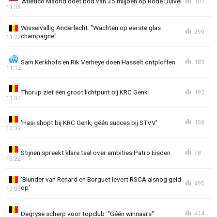
'Atlético Madrid doet bod van 35 miljoen op Rode Duivel'
102
11:38
Wisselvallig Anderlecht: "Wachten op eerste glas
299
champagne"
11:22
Sam Kerkhofs en Rik Verheye doen Hasselt ontploffen
183
11:12
Thorup ziet één groot lichtpunt bij KRC Genk
192
11:04
'Hasi shopt bij KRC Genk, géén succes bij STVV'
138
10:39
Stijnen spreekt klare taal over ambities Patro Eisden
78
10:22
'Blunder van Renard en Borguet levert RSCA alsnog geld
495
op'
10:03
Degryse scherp voor topclub: "Géén winnaars"
414