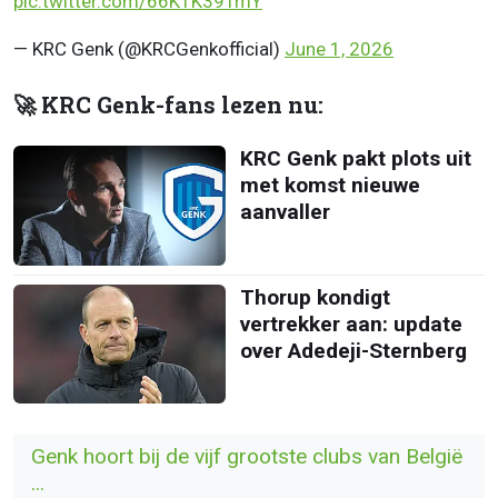
pic.twitter.com/66K1K39TmY
— KRC Genk (@KRCGenkofficial)
June 1, 2026
🚀 KRC Genk-fans lezen nu:
KRC Genk pakt plots uit
met komst nieuwe
aanvaller
Thorup kondigt
vertrekker aan: update
over Adedeji-Sternberg
Genk hoort bij de vijf grootste clubs van België
...