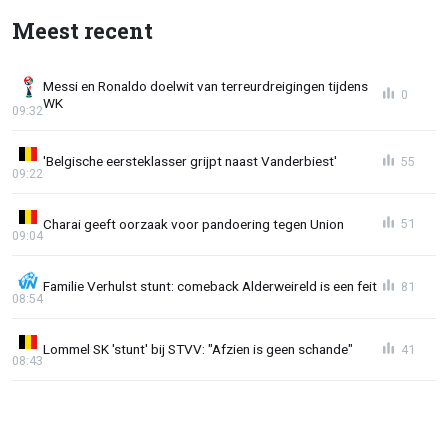
Meest recent
Messi en Ronaldo doelwit van terreurdreigingen tijdens
0
WK
09:32
'Belgische eersteklasser grijpt naast Vanderbiest'
55
09:22
Charai geeft oorzaak voor pandoering tegen Union
51
09:04
Familie Verhulst stunt: comeback Alderweireld is een feit
81
08:54
Lommel SK 'stunt' bij STVV: "Afzien is geen schande"
41
08:43