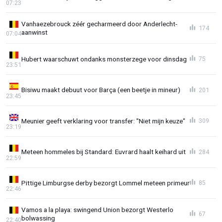
07:23
Vanhaezebrouck zéér gecharmeerd door Anderlecht-
174
aanwinst
07:04
Hubert waarschuwt ondanks monsterzege voor dinsdag
75
23:51
Bisiwu maakt debuut voor Barça (een beetje in mineur)
201
23:45
Meunier geeft verklaring voor transfer: "Niet mijn keuze"
309
23:19
Meteen hommeles bij Standard: Euvrard haalt keihard uit
284
22:59
Pittige Limburgse derby bezorgt Lommel meteen primeur
85
22:46
Vamos a la playa: swingend Union bezorgt Westerlo
67
bolwassing
22:40