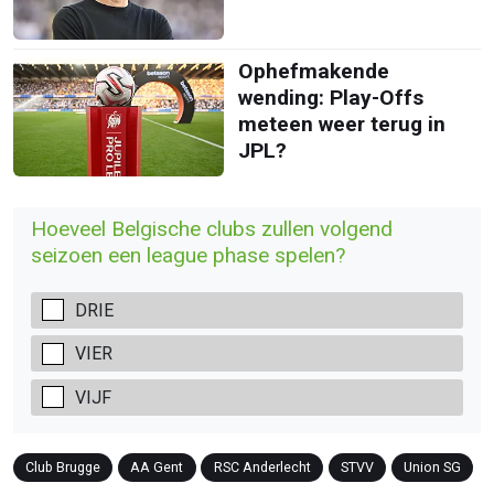
Ophefmakende
wending: Play-Offs
meteen weer terug in
JPL?
Hoeveel Belgische clubs zullen volgend
seizoen een league phase spelen?
DRIE
VIER
VIJF
Club Brugge
AA Gent
RSC Anderlecht
STVV
Union SG