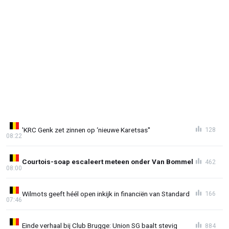
'KRC Genk zet zinnen op ‘nieuwe Karetsas''
128
08:22
Courtois-soap escaleert meteen onder Van Bommel
462
08:00
Wilmots geeft héél open inkijk in financiën van Standard
166
07:46
Einde verhaal bij Club Brugge: Union SG baalt stevig
884