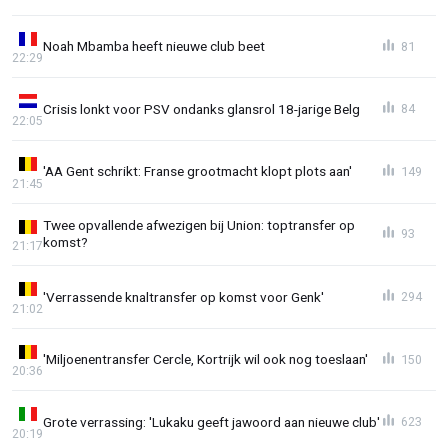
Noah Mbamba heeft nieuwe club beet
81
22:29
Crisis lonkt voor PSV ondanks glansrol 18-jarige Belg
84
22:05
'AA Gent schrikt: Franse grootmacht klopt plots aan'
149
21:45
Twee opvallende afwezigen bij Union: toptransfer op
93
komst?
21:17
'Verrassende knaltransfer op komst voor Genk'
294
21:02
'Miljoenentransfer Cercle, Kortrijk wil ook nog toeslaan'
150
20:36
Grote verrassing: 'Lukaku geeft jawoord aan nieuwe club'
623
20:19