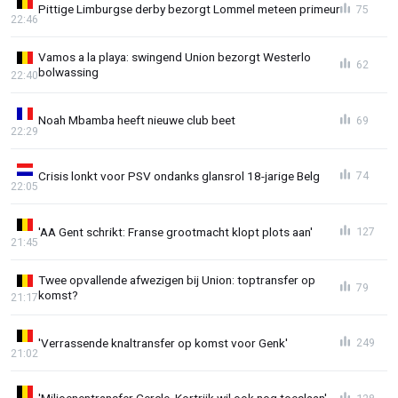
Pittige Limburgse derby bezorgt Lommel meteen primeur
75
22:46
Vamos a la playa: swingend Union bezorgt Westerlo
62
bolwassing
22:40
Noah Mbamba heeft nieuwe club beet
69
22:29
Crisis lonkt voor PSV ondanks glansrol 18-jarige Belg
74
22:05
'AA Gent schrikt: Franse grootmacht klopt plots aan'
127
21:45
Twee opvallende afwezigen bij Union: toptransfer op
79
komst?
21:17
'Verrassende knaltransfer op komst voor Genk'
249
21:02