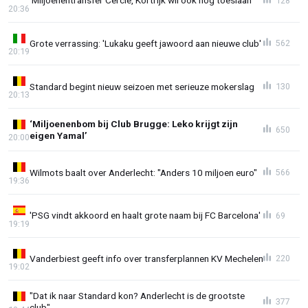
'Miljoenentransfer Cercle, Kortrijk wil ook nog toeslaan'
128
20:36
Grote verrassing: 'Lukaku geeft jawoord aan nieuwe club'
562
20:19
Standard begint nieuw seizoen met serieuze mokerslag
130
20:13
‘Miljoenenbom bij Club Brugge: Leko krijgt zijn
650
eigen Yamal’
20:00
Wilmots baalt over Anderlecht: "Anders 10 miljoen euro"
566
19:36
'PSG vindt akkoord en haalt grote naam bij FC Barcelona'
69
19:19
Vanderbiest geeft info over transferplannen KV Mechelen
220
19:02
"Dat ik naar Standard kon? Anderlecht is de grootste
377
club"