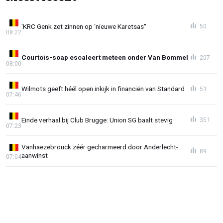
'KRC Genk zet zinnen op ‘nieuwe Karetsas''
50
08:22
Courtois-soap escaleert meteen onder Van Bommel
207
08:00
Wilmots geeft héél open inkijk in financiën van Standard
51
07:46
Einde verhaal bij Club Brugge: Union SG baalt stevig
351
07:23
Vanhaezebrouck zéér gecharmeerd door Anderlecht-
89
aanwinst
07:04