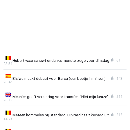
Hubert waarschuwt ondanks monsterzege voor dinsdag
61
23:51
Bisiwu maakt debuut voor Barça (een beetje in mineur)
143
23:45
Meunier geeft verklaring voor transfer: "Niet mijn keuze"
211
23:19
Meteen hommeles bij Standard: Euvrard haalt keihard uit
218
22:59