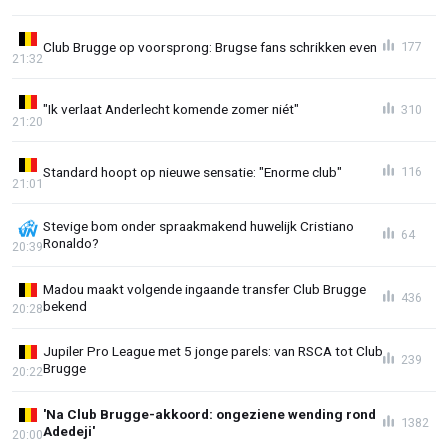
Club Brugge op voorsprong: Brugse fans schrikken even
177
21:32
"Ik verlaat Anderlecht komende zomer niét"
310
21:20
Standard hoopt op nieuwe sensatie: "Enorme club"
116
21:01
Stevige bom onder spraakmakend huwelijk Cristiano
64
Ronaldo?
20:39
Madou maakt volgende ingaande transfer Club Brugge
436
bekend
20:28
Jupiler Pro League met 5 jonge parels: van RSCA tot Club
239
Brugge
20:22
'Na Club Brugge-akkoord: ongeziene wending rond
1382
Adedeji'
20:00