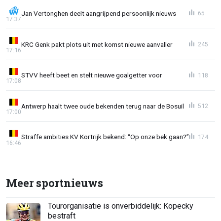
Jan Vertonghen deelt aangrijpend persoonlijk nieuws
65
17:37
KRC Genk pakt plots uit met komst nieuwe aanvaller
245
17:16
STVV heeft beet en stelt nieuwe goalgetter voor
118
17:08
Antwerp haalt twee oude bekenden terug naar de Bosuil
512
17:00
Straffe ambities KV Kortrijk bekend: “Op onze bek gaan?”
174
16:46
Meer sportnieuws
Tourorganisatie is onverbiddelijk: Kopecky
bestraft