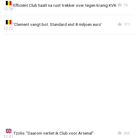
Efficiënt Club haalt na rust trekker over tegen kranig KVK
76
22:38
'Clement vangt bot: Standard eist 8 miljoen euro'
171
22:22
Tzolis: "Daarom verliet ik Club voor Arsenal"
300
22:01