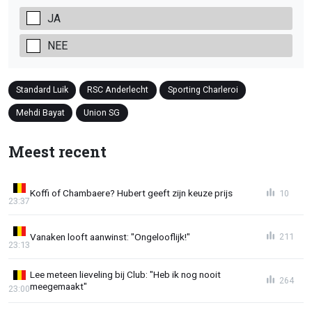
JA
NEE
Standard Luik
RSC Anderlecht
Sporting Charleroi
Mehdi Bayat
Union SG
Meest recent
Koffi of Chambaere? Hubert geeft zijn keuze prijs
10
23:37
Vanaken looft aanwinst: "Ongelooflijk!"
211
23:13
Lee meteen lieveling bij Club: "Heb ik nog nooit
264
meegemaakt"
23:00