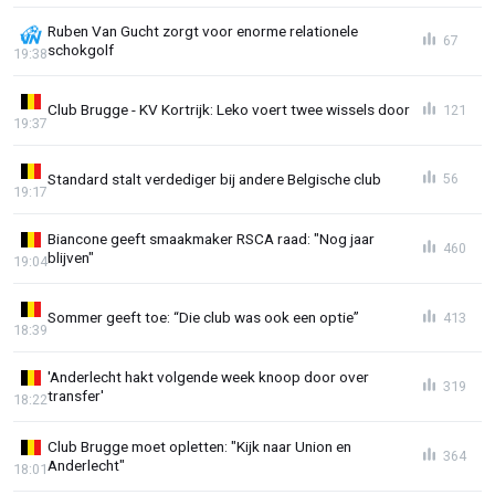
Ruben Van Gucht zorgt voor enorme relationele
67
schokgolf
19:38
Club Brugge - KV Kortrijk: Leko voert twee wissels door
121
19:37
Standard stalt verdediger bij andere Belgische club
56
19:17
Biancone geeft smaakmaker RSCA raad: "Nog jaar
460
blijven"
19:04
Sommer geeft toe: “Die club was ook een optie”
413
18:39
'Anderlecht hakt volgende week knoop door over
319
transfer'
18:22
Club Brugge moet opletten: "Kijk naar Union en
364
Anderlecht"
18:01