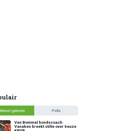
pulair
Meest gelezen
Polls
Van Bommel bondscoach:
Vanaken breekt stilte over keuze
KBVB