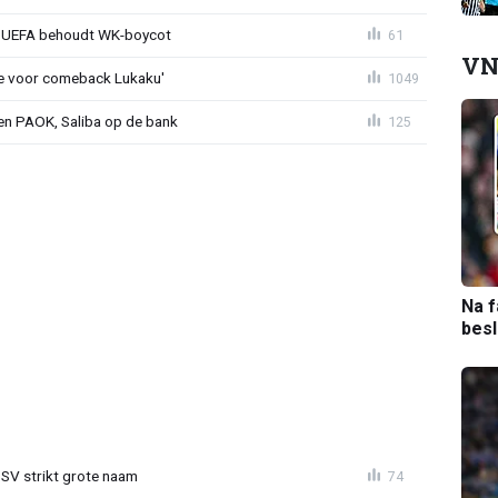
ld: UEFA behoudt WK-boycot
61
VN
tie voor comeback Lukaku'
1049
gen PAOK, Saliba op de bank
125
Na f
bes
PSV strikt grote naam
74