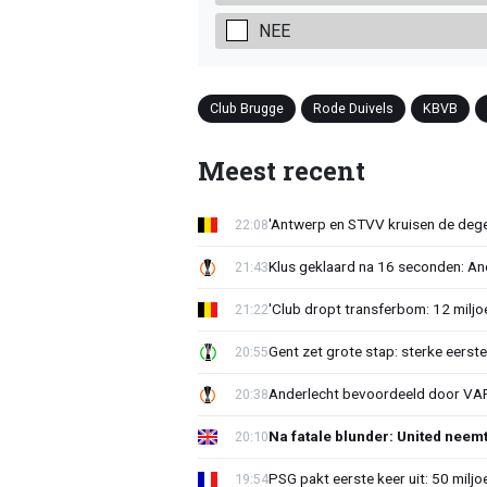
NEE
Club Brugge
Rode Duivels
KBVB
Meest recent
'Antwerp en STVV kruisen de deg
22:08
Klus geklaard na 16 seconden: A
21:43
'Club dropt transferbom: 12 miljo
21:22
Gent zet grote stap: sterke eerst
20:55
Anderlecht bevoordeeld door VAR?
20:38
Na fatale blunder: United neem
20:10
PSG pakt eerste keer uit: 50 milj
19:54