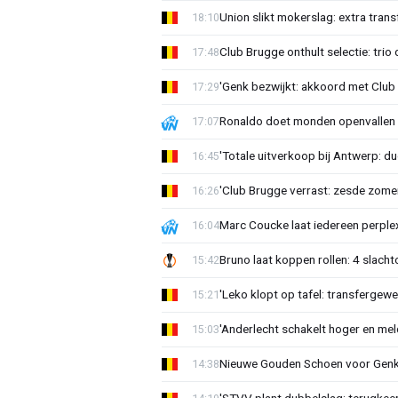
Union slikt mokerslag: extra trans
18:10
Club Brugge onthult selectie: trio 
17:48
'Genk bezwijkt: akkoord met Club
17:29
Ronaldo doet monden openvallen 
17:07
'Totale uitverkoop bij Antwerp: du
16:45
'Club Brugge verrast: zesde zom
16:26
Marc Coucke laat iedereen perplex
16:04
Bruno laat koppen rollen: 4 slacht
15:42
'Leko klopt op tafel: transfergewe
15:21
'Anderlecht schakelt hoger en meldt
15:03
Nieuwe Gouden Schoen voor Genk
14:38