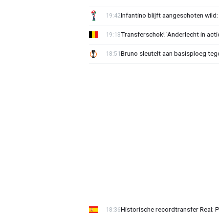
Infantino blijft aangeschoten wi
19:42
Transferschok! 'Anderlecht in ac
19:13
Bruno sleutelt aan basisploeg te
18:51
Historische recordtransfer Real; 
18:36