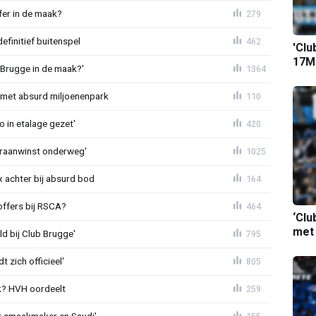
fer in de maak?
279
definitief buitenspel
462
'Clu
17M-
 Brugge in de maak?'
1364
met absurd miljoenenpark
110
o in etalage gezet'
420
eraanwinst onderweg'
1025
 achter bij absurd bod
164
offers bij RSCA?
464
‘Clu
met
ld bij Club Brugge'
795
 zich officieel'
805
? HVH oordeelt
259