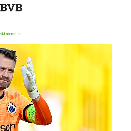
 KBVB
244 stemmen