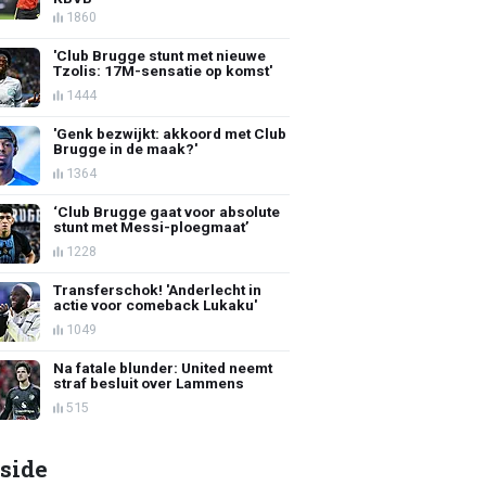
1860
'Club Brugge stunt met nieuwe
Tzolis: 17M-sensatie op komst'
1444
'Genk bezwijkt: akkoord met Club
Brugge in de maak?'
1364
‘Club Brugge gaat voor absolute
stunt met Messi-ploegmaat’
1228
Transferschok! 'Anderlecht in
actie voor comeback Lukaku'
1049
Na fatale blunder: United neemt
straf besluit over Lammens
515
side