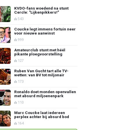
KVDO-fans woedend na stunt
Cercle: "Lijkenpikkers!"
543
Coucke legt immens fortuin neer
voor nieuwe aanwinst
999
Amateurclub stunt met héél
pikante ploegvoorstelling
127
Ruben Van Gucht tart alle TV-
wetten: van BV tot miljonair
173
Ronaldo doet monden openvallen
met absurd miljoenenpark
110
Marc Coucke laat iedereen
perplex achter bij absurd bod
164