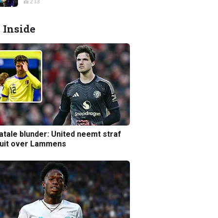
213
 Inside
atale blunder: United neemt straf
luit over Lammens