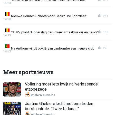
15:03
Nieuwe Gouden Schoen voor Genk? HVH oordeelt
261
14:38
'STVV plant dubbelslag: terugkeer smaakmaker en Saudi'
158
14:19
Na Anthony vindt ook Bryan Limbombe een nieuwe club
29
14:03
Meer sportnieuws
Vollering moet iets kwijt na 'verlossende'
etappezege
Justine Ghekiere lacht met omstreden
borstcontrole: "Twee bidons..."