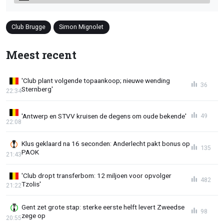
Club Brugge
Simon Mignolet
Meest recent
'Club plant volgende topaankoop; nieuwe wending
36
Sternberg'
22:34
'Antwerp en STVV kruisen de degens om oude bekende'
49
22:08
Klus geklaard na 16 seconden: Anderlecht pakt bonus op
135
PAOK
21:43
'Club dropt transferbom: 12 miljoen voor opvolger
482
Tzolis'
21:22
Gent zet grote stap: sterke eerste helft levert Zweedse
98
zege op
20:55