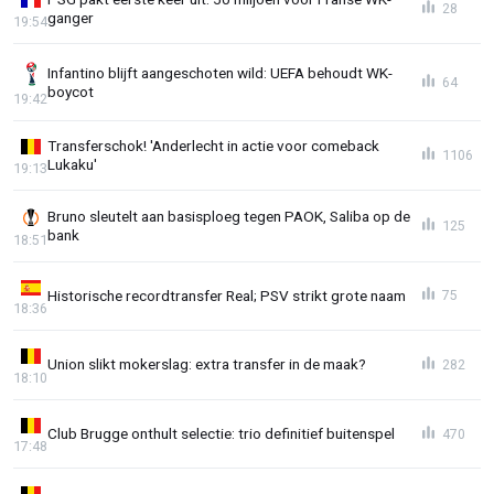
28
ganger
19:54
Infantino blijft aangeschoten wild: UEFA behoudt WK-
64
boycot
19:42
Transferschok! 'Anderlecht in actie voor comeback
1106
Lukaku'
19:13
Bruno sleutelt aan basisploeg tegen PAOK, Saliba op de
125
bank
18:51
Historische recordtransfer Real; PSV strikt grote naam
75
18:36
Union slikt mokerslag: extra transfer in de maak?
282
18:10
Club Brugge onthult selectie: trio definitief buitenspel
470
17:48