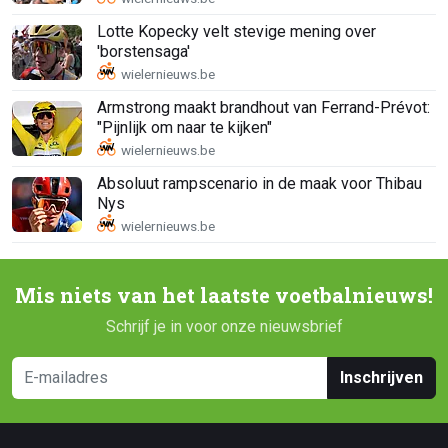
Lotte Kopecky velt stevige mening over
'borstensaga'
Armstrong maakt brandhout van Ferrand-Prévot:
"Pijnlijk om naar te kijken"
Absoluut rampscenario in de maak voor Thibau
Nys
Mis niets van het laatste voetbalnieuws!
Schrijf je in voor onze nieuwsbrief
Inschrijven