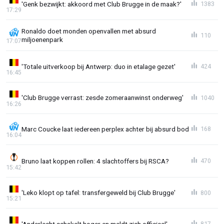
'Genk bezwijkt: akkoord met Club Brugge in de maak?'
1383
17:29
Ronaldo doet monden openvallen met absurd
110
miljoenenpark
17:07
'Totale uitverkoop bij Antwerp: duo in etalage gezet'
424
16:45
'Club Brugge verrast: zesde zomeraanwinst onderweg'
1040
16:26
Marc Coucke laat iedereen perplex achter bij absurd bod
168
16:04
Bruno laat koppen rollen: 4 slachtoffers bij RSCA?
470
15:42
'Leko klopt op tafel: transfergeweld bij Club Brugge'
800
15:21
'Anderlecht schakelt hoger en meldt zich officieel'
817