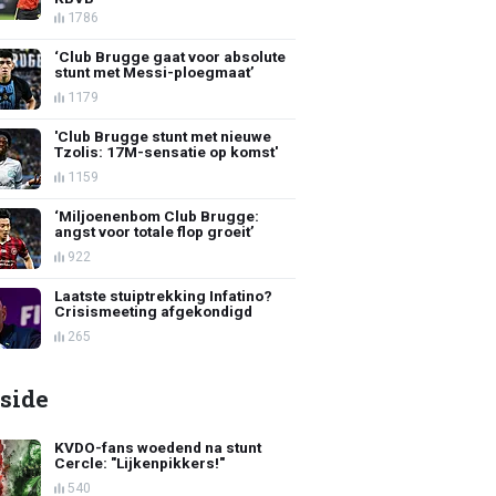
1786
‘Club Brugge gaat voor absolute
stunt met Messi-ploegmaat’
1179
'Club Brugge stunt met nieuwe
Tzolis: 17M-sensatie op komst'
1159
‘Miljoenenbom Club Brugge:
angst voor totale flop groeit’
922
Laatste stuiptrekking Infatino?
Crisismeeting afgekondigd
265
side
KVDO-fans woedend na stunt
Cercle: "Lijkenpikkers!"
540