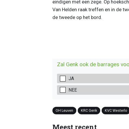
eindigen met een zege. Op hoekscho
Van Helden raak treffen en in de tw
de tweede op het bord.
Zal Genk ook de barrages voo
JA
NEE
OH Leuven
KRC Genk
KVC Westerlo
Meest recent