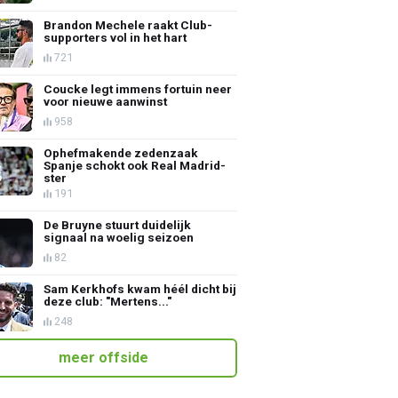
Brandon Mechele raakt Club-
supporters vol in het hart
721
Coucke legt immens fortuin neer
voor nieuwe aanwinst
958
Ophefmakende zedenzaak
Spanje schokt ook Real Madrid-
ster
191
De Bruyne stuurt duidelijk
signaal na woelig seizoen
82
Sam Kerkhofs kwam héél dicht bij
deze club: "Mertens..."
248
meer offside