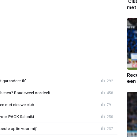
‘Clu
met
Reco
een 
t garandeer ik"
292
schenen? Boudeweel oordeelt
458
en met nieuwe club
79
 voor PAOK Saloniki
250
 beste optie voor mij"
237