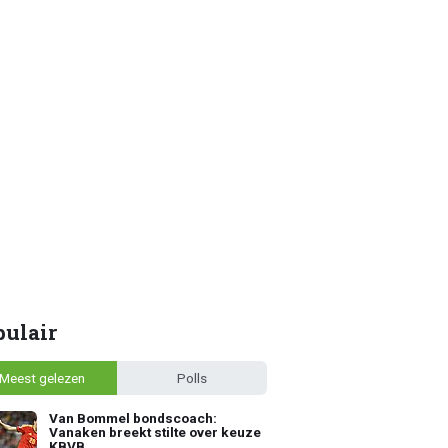
pulair
Meest gelezen
Polls
Van Bommel bondscoach:
Vanaken breekt stilte over keuze
KBVB