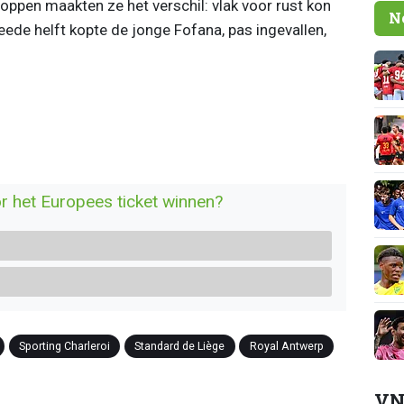
ppen maakten ze het verschil: vlak voor rust kon
N
eede helft kopte de jonge Fofana, pas ingevallen,
r het Europees ticket winnen?
Sporting Charleroi
Standard de Liège
Royal Antwerp
VN