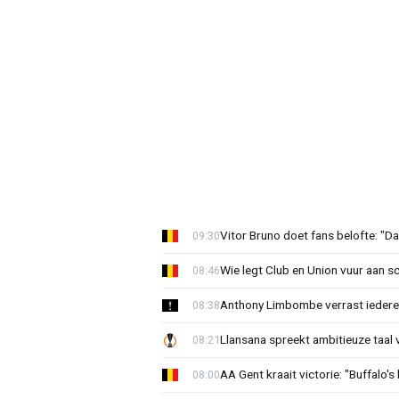
Vitor Bruno doet fans belofte: "Da
09:30
Wie legt Club en Union vuur aan 
08:46
Anthony Limbombe verrast iedere
08:38
Llansana spreekt ambitieuze taal
08:21
AA Gent kraait victorie: "Buffalo's
08:00