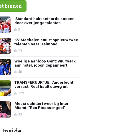
et binnen
'Standard hakt keiharde knopen
door over jonge talenten'
3
KV Mechelen stuurt opnieuw twee
talenten naar Helmond
11
Woelige aanloop Gent: vuurwerk
aan hotel, icoon depanneert
40
TRANSFERUURTJE: 'Anderlecht
verrast, Real haalt stevig uit'
129
Messi schittert weer bij Inter
Miami: “Een Picasso-goal”
33
 Inside