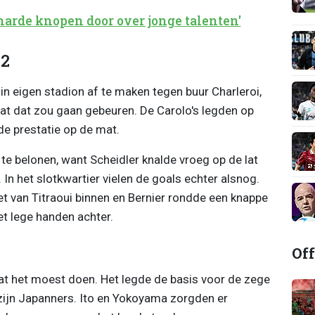
harde knopen door over jonge talenten'
-2
n eigen stadion af te maken tegen buur Charleroi,
 dat dat zou gaan gebeuren. De Carolo's legden op
e prestatie op de mat.
 te belonen, want Scheidler knalde vroeg op de lat
 In het slotkwartier vielen de goals echter alsnog.
t van Titraoui binnen en Bernier rondde een knappe
et lege handen achter.
Off
t het moest doen. Het legde de basis voor de zege
 zijn Japanners. Ito en Yokoyama zorgden er