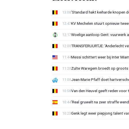
'Standard hakt keiharde knopen do
13:08
KV Mechelen stuurt opnieuw twee
12:47
Woelige aanloop Gent: vuurwerk a
12:17
TRANSFERUURTJE: 'Anderlecht verra
12:00
Messi schittert weer bij Inter Mia
11:44
Zulte Waregem broedt op groots 
11:20
Jean-Marie Pfaff doet hartversch
11:00
Van den Heuvel geeft reden voor 
10:58
'Real gruwelt na zeer straffe wend
10:44
Genk legt weer piepjong talent va
10:23