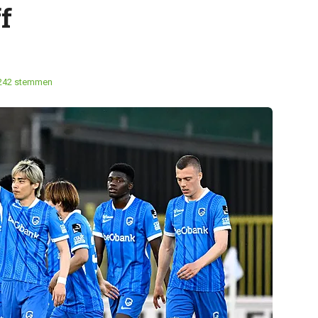
f
242 stemmen