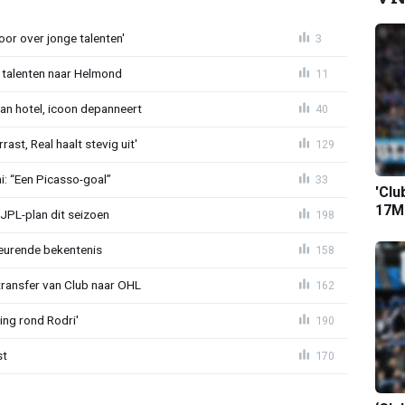
or over jonge talenten'
3
 talenten naar Helmond
11
an hotel, icoon depanneert
40
st, Real haalt stevig uit'
129
mi: “Een Picasso-goal”
33
'Clu
17M-
JPL-plan dit seizoen
198
eurende bekentenis
158
transfer van Club naar OHL
162
ing rond Rodri'
190
st
170