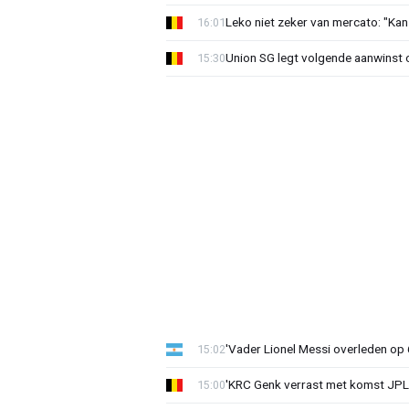
Leko niet zeker van mercato: "Kan
16:01
Union SG legt volgende aanwinst o
15:30
'Vader Lionel Messi overleden op 68
15:02
'KRC Genk verrast met komst JP
15:00