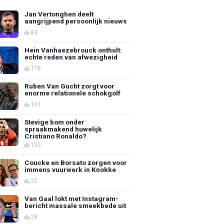
Jan Vertonghen deelt
aangrijpend persoonlijk nieuws
84
Hein Vanhaezebrouck onthult:
echte reden van afwezigheid
178
Ruben Van Gucht zorgt voor
enorme relationele schokgolf
161
Stevige bom onder
spraakmakend huwelijk
Cristiano Ronaldo?
135
Coucke en Borsato zorgen voor
immens vuurwerk in Knokke
25
Van Gaal lokt met Instagram-
bericht massale smeekbede uit
28