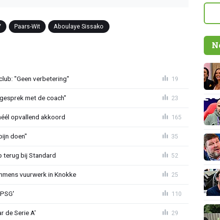
V
Paars-Wit
Aboulaye Sissako
N
lub: "Geen verbetering"
19
d gesprek met de coach"
23
héél opvallend akkoord
165
ijn doen"
35
p terug bij Standard
52
mmens vuurwerk in Knokke
25
 PSG'
110
r de Serie A'
29