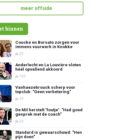
meer offside
et binnen
Coucke en Borsato zorgen voor
immens vuurwerk in Knokke
25
Anderlecht en La Louvière sloten
héél opvallend akkoord
165
Vanhaezebrouck scherp voor
topclub: "Geen verbetering"
19
De Mil herstelt ‘foutje’: "Had goed
gesprek met de coach"
23
Standard is gewaarschuwd: "Hen
pijn doen"