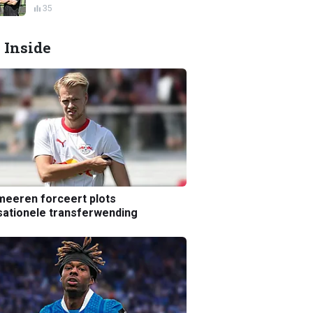
35
 Inside
eeren forceert plots
ationele transferwending