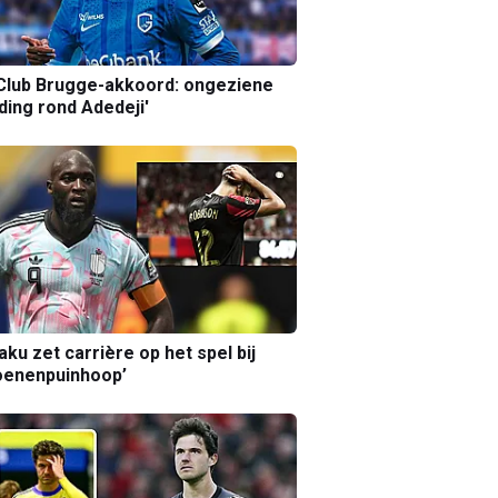
Club Brugge-akkoord: ongeziene
ing rond Adedeji'
aku zet carrière op het spel bij
oenenpuinhoop’