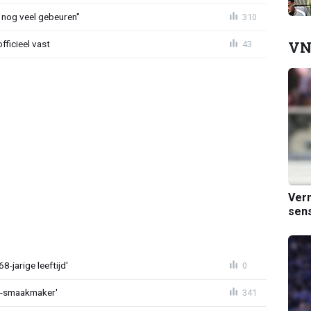
 nog veel gebeuren"
310
VN
fficieel vast
43
Verm
sens
-jarige leeftijd'
0
L-smaakmaker'
341