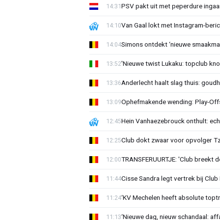
PSV pakt uit met peperdure ingaa
14:31
Van Gaal lokt met Instagram-beri
14:10
Simons ontdekt ‘nieuwe smaakmak
14:04
'Nieuwe twist Lukaku: topclub kn
13:52
Anderlecht haalt slag thuis: goud
13:36
Ophefmakende wending: Play-Offs
13:09
Hein Vanhaezebrouck onthult: ech
12:45
Club dokt zwaar voor opvolger Tzo
12:25
TRANSFERUURTJE: 'Club breekt de
12:00
Cisse Sandra legt vertrek bij Club 
11:44
‘KV Mechelen heeft absolute toptr
11:24
‘Nieuwe dag, nieuw schandaal: affai
11:13