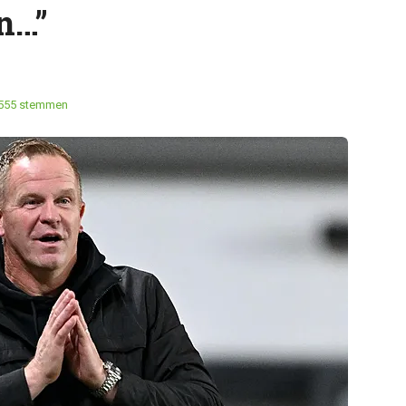
n…”
555 stemmen