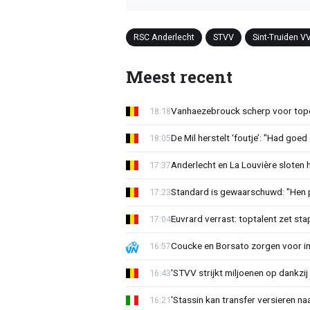
RSC Anderlecht
STVV
Sint-Truiden V
Meest recent
Vanhaezebrouck scherp voor topc
18:18
De Mil herstelt ‘foutje’: "Had goe
18:05
Anderlecht en La Louvière sloten 
17:37
Standard is gewaarschuwd: "Hen p
17:23
Euvrard verrast: toptalent zet sta
17:04
Coucke en Borsato zorgen voor i
16:57
'STVV strijkt miljoenen op dankzij
16:43
'Stassin kan transfer versieren naa
16:21