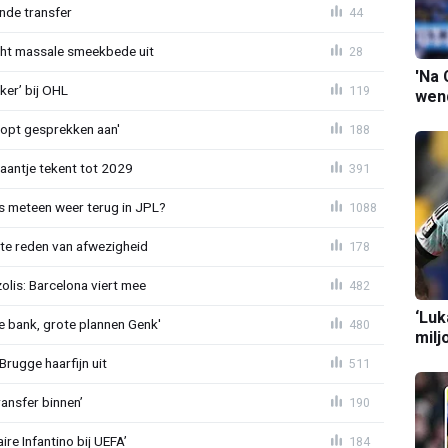
nde transfer
44
cht massale smeekbede uit
28
'Na 
er’ bij OHL
119
wend
oopt gesprekken aan'
188
haantje tekent tot 2029
391
 meteen weer terug in JPL?
1088
te reden van afwezigheid
178
lis: Barcelona viert mee
482
‘Luk
 bank, grote plannen Genk'
480
milj
Brugge haarfijn uit
511
ansfer binnen’
190
re Infantino bij UEFA’
184