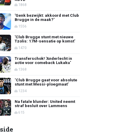
1868
'Genk bezwijkt: akkoord met Club
Brugge in de maak?'
1556
'Club Brugge stunt met nieuwe
Tzolis: 17M-sensatie op komst'
1470
Transferschok! 'Anderlecht in
actie voor comeback Lukaku'
1368
‘Club Brugge gaat voor absolute
stunt met Messi-ploegmaat’
1234
Na fatale blunder: United neemt
straf besluit over Lammens
615
side