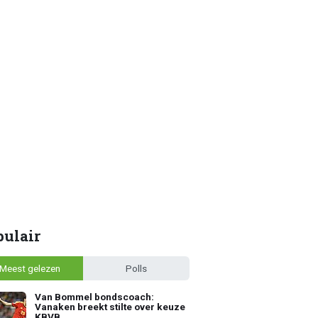
pulair
Meest gelezen
Polls
Van Bommel bondscoach:
Vanaken breekt stilte over keuze
KBVB