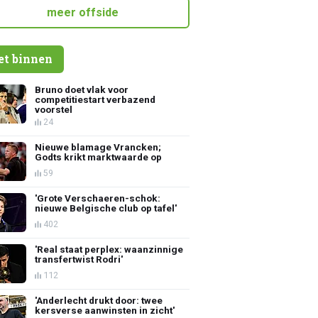
meer offside
et binnen
Bruno doet vlak voor
competitiestart verbazend
voorstel
24
Nieuwe blamage Vrancken;
Godts krikt marktwaarde op
59
'Grote Verschaeren-schok:
nieuwe Belgische club op tafel'
402
'Real staat perplex: waanzinnige
transfertwist Rodri'
112
'Anderlecht drukt door: twee
kersverse aanwinsten in zicht'