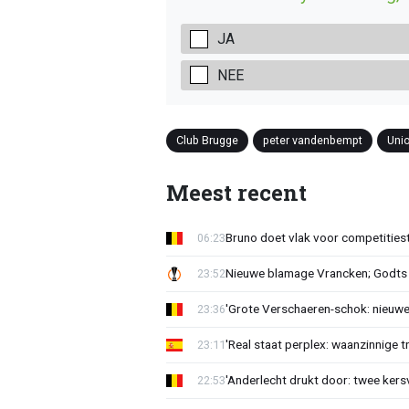
JA
NEE
Club Brugge
peter vandenbempt
Uni
Meest recent
Bruno doet vlak voor competities
06:23
Nieuwe blamage Vrancken; Godts 
23:52
'Grote Verschaeren-schok: nieuwe 
23:36
'Real staat perplex: waanzinnige t
23:11
'Anderlecht drukt door: twee kersv
22:53