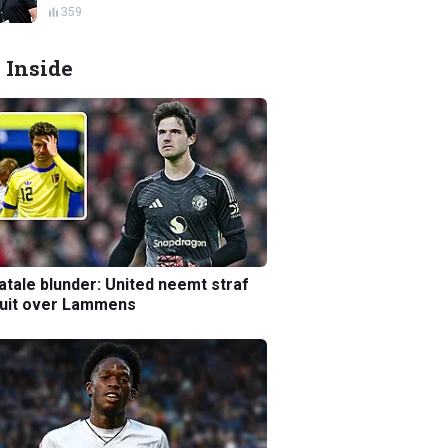
359
 Inside
atale blunder: United neemt straf
luit over Lammens