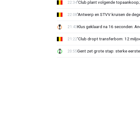
'Club plant volgende topaankoop;
22:34
'Antwerp en STVV kruisen de deg
22:08
Klus geklaard na 16 seconden: A
21:43
'Club dropt transferbom: 12 miljo
21:22
Gent zet grote stap: sterke eerst
20:55