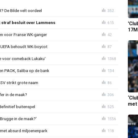
 De Bilde velt oordeel
352
t straf besluit over Lammens
615
'Clu
17M-
oen voor Franse WK-ganger
42
ld: UEFA behoudt WK-boycot
87
tie voor comeback Lukaku'
1368
gen PAOK, Saliba op de bank
134
PSV strikt grote naam
86
fer in de maak?
306
‘Clu
met
definitief buitenspel
525
 Brugge in de maak?'
1556
met absurd miljoenenpark
118