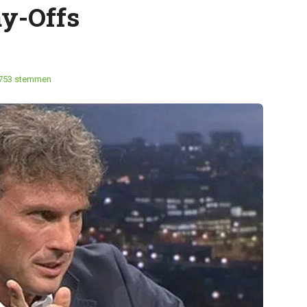
ay-Offs
753 stemmen