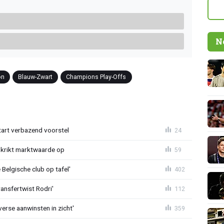
N
on
Blauw-Zwart
Champions Play-Offs
tart verbazend voorstel
24
krikt marktwaarde op
59
Belgische club op tafel'
402
ransfertwist Rodri'
112
erse aanwinsten in zicht'
359