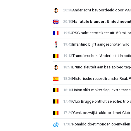
Anderlecht bevoordeeld door VAR?
20:38
Na fatale blunder: United neem
20:10
PSG pakt eerste keer uit: 50 milj
19:54
Infantino blijft aangeschoten wi
19:42
Transferschok! 'Anderlecht in ac
19:13
Bruno sleutelt aan basisploeg te
18:51
Historische recordtransfer Real; 
18:36
Union slikt mokerslag: extra trans
18:10
Club Brugge onthult selectie: trio 
17:48
'Genk bezwijkt: akkoord met Club
17:29
Ronaldo doet monden openvallen 
17:07