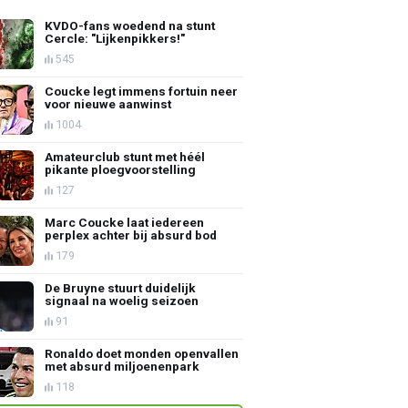
KVDO-fans woedend na stunt
Cercle: "Lijkenpikkers!"
545
Coucke legt immens fortuin neer
voor nieuwe aanwinst
1004
Amateurclub stunt met héél
pikante ploegvoorstelling
127
Marc Coucke laat iedereen
perplex achter bij absurd bod
179
De Bruyne stuurt duidelijk
signaal na woelig seizoen
91
Ronaldo doet monden openvallen
met absurd miljoenenpark
118