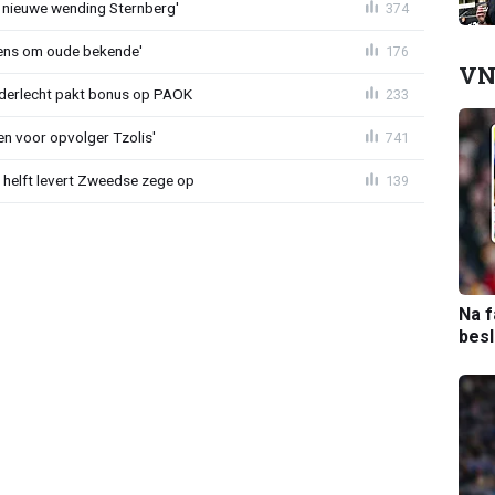
 nieuwe wending Sternberg'
374
ens om oude bekende'
176
VN
nderlecht pakt bonus op PAOK
233
en voor opvolger Tzolis'
741
e helft levert Zweedse zege op
139
Na f
bes