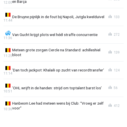
en Barça
12:00
De Bruyne pijnlijk in de fout bij Napoli, Jutgla kwelduivel
133
11:44
Van Gucht krijgt plots wel héél straffe concurrentie
272
11:36
Meteen grote zorgen Cercle na Standard: achilleshiel
139
bloot
11:25
‘Dan toch jackpot: Khalaili op zucht van recordtransfer’
124
11:14
‘OHL wrijft in de handen: strijd om toptalent barst los’
56
10:51
Hanbeom Lee had meteen wens bij Club: “Vroeg er zelf
412
voor”
10:36