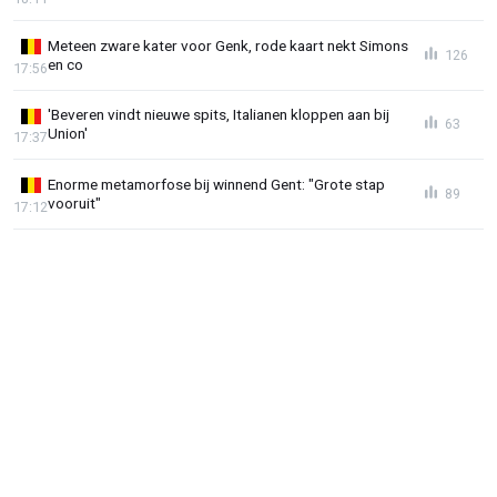
Meteen zware kater voor Genk, rode kaart nekt Simons
126
en co
17:56
'Beveren vindt nieuwe spits, Italianen kloppen aan bij
63
Union'
17:37
Enorme metamorfose bij winnend Gent: "Grote stap
89
vooruit"
17:12