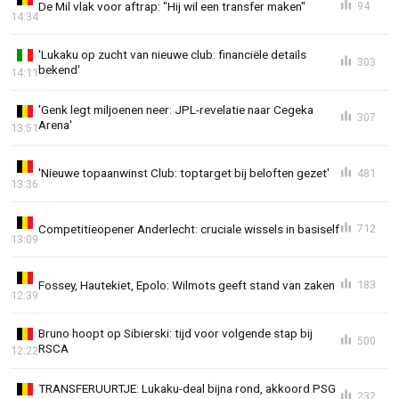
De Mil vlak voor aftrap: "Hij wil een transfer maken"
94
14:34
'Lukaku op zucht van nieuwe club: financiële details
303
bekend'
14:11
'Genk legt miljoenen neer: JPL-revelatie naar Cegeka
307
Arena'
13:51
'Nieuwe topaanwinst Club: toptarget bij beloften gezet'
481
13:36
Competitieopener Anderlecht: cruciale wissels in basiself
712
13:09
Fossey, Hautekiet, Epolo: Wilmots geeft stand van zaken
183
12:39
Bruno hoopt op Sibierski: tijd voor volgende stap bij
500
RSCA
12:22
TRANSFERUURTJE: Lukaku-deal bijna rond, akkoord PSG
232