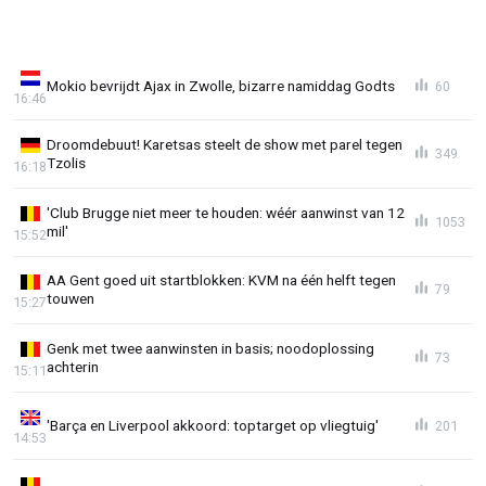
Mokio bevrijdt Ajax in Zwolle, bizarre namiddag Godts
60
16:46
Droomdebuut! Karetsas steelt de show met parel tegen
349
Tzolis
16:18
'Club Brugge niet meer te houden: wéér aanwinst van 12
1053
mil'
15:52
AA Gent goed uit startblokken: KVM na één helft tegen
79
touwen
15:27
Genk met twee aanwinsten in basis; noodoplossing
73
achterin
15:11
'Barça en Liverpool akkoord: toptarget op vliegtuig'
201
14:53