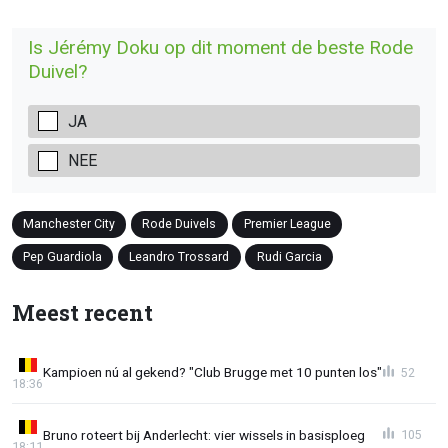
Is Jérémy Doku op dit moment de beste Rode
Duivel?
JA
NEE
Manchester City
Rode Duivels
Premier League
Pep Guardiola
Leandro Trossard
Rudi Garcia
Meest recent
Kampioen nú al gekend? "Club Brugge met 10 punten los"
52
18:36
Bruno roteert bij Anderlecht: vier wissels in basisploeg
105
18:11