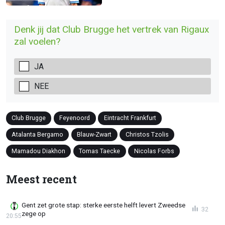
Denk jij dat Club Brugge het vertrek van Rigaux
zal voelen?
JA
NEE
Club Brugge
Feyenoord
Eintracht Frankfurt
Atalanta Bergamo
Blauw-Zwart
Christos Tzolis
Mamadou Diakhon
Tomas Taecke
Nicolas Forbs
Meest recent
Gent zet grote stap: sterke eerste helft levert Zweedse
32
zege op
20:55