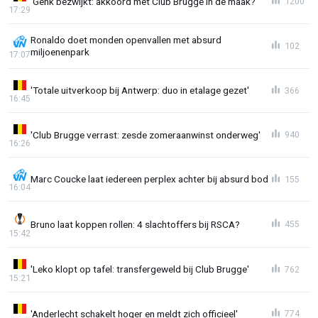
'Genk bezwijkt: akkoord met Club Brugge in de maak?'
1200
17:29
Ronaldo doet monden openvallen met absurd
102
miljoenenpark
17:07
'Totale uitverkoop bij Antwerp: duo in etalage gezet'
366
16:45
'Club Brugge verrast: zesde zomeraanwinst onderweg'
940
16:26
Marc Coucke laat iedereen perplex achter bij absurd bod
155
16:04
Bruno laat koppen rollen: 4 slachtoffers bij RSCA?
455
15:42
'Leko klopt op tafel: transfergeweld bij Club Brugge'
762
15:21
'Anderlecht schakelt hoger en meldt zich officieel'
774