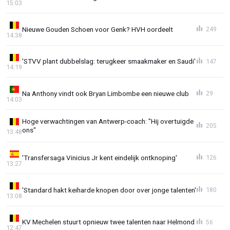
15:03
Nieuwe Gouden Schoen voor Genk? HVH oordeelt
249
14:38
'STVV plant dubbelslag: terugkeer smaakmaker en Saudi'
147
14:19
Na Anthony vindt ook Bryan Limbombe een nieuwe club
29
14:03
Hoge verwachtingen van Antwerp-coach: "Hij overtuigde
205
ons"
13:48
'Transfersaga Vinicius Jr kent eindelijk ontknoping'
126
13:27
'Standard hakt keiharde knopen door over jonge talenten'
180
13:08
KV Mechelen stuurt opnieuw twee talenten naar Helmond
56
12:47