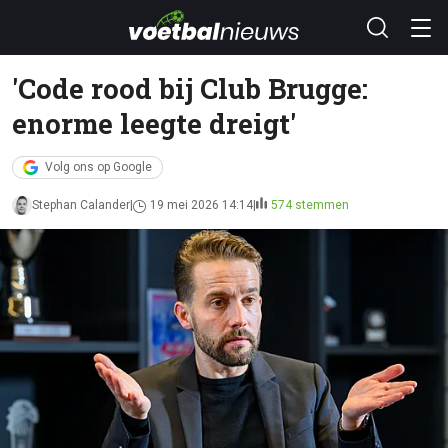
'Code rood bij Club Brugge:
enorme leegte dreigt'
Volg ons op Google
Stephan Calander
19 mei 2026 14:14
574 stemmen