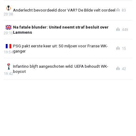
Anderlecht bevoordeeld door VAR? De Bilde velt oordeel
83
20:38
Na fatale blunder: United neemt straf besluit over
449
Lammens
20:10
PSG pakt eerste keer uit: 50 miljoen voor Franse WK-
15
ganger
19:54
Infantino blijft aangeschoten wild: UEFA behoudt WK-
42
boycot
19:42