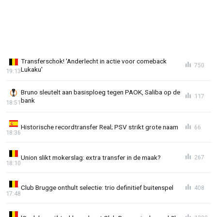
Transferschok! 'Anderlecht in actie voor comeback
750
Lukaku'
19:13
Bruno sleutelt aan basisploeg tegen PAOK, Saliba op de
117
bank
18:51
Historische recordtransfer Real; PSV strikt grote naam
66
18:36
Union slikt mokerslag: extra transfer in de maak?
267
18:10
Club Brugge onthult selectie: trio definitief buitenspel
408
17:48