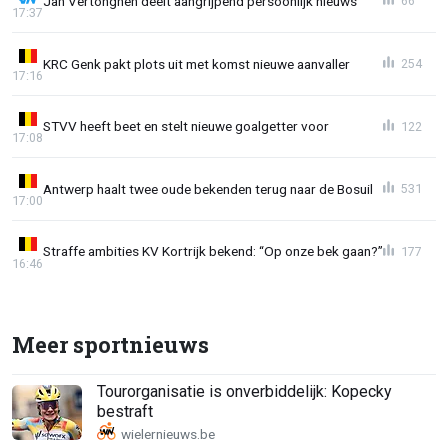
Jan Vertonghen deelt aangrijpend persoonlijk nieuws
66
17:37
KRC Genk pakt plots uit met komst nieuwe aanvaller
254
17:16
STVV heeft beet en stelt nieuwe goalgetter voor
122
17:08
Antwerp haalt twee oude bekenden terug naar de Bosuil
531
17:00
Straffe ambities KV Kortrijk bekend: “Op onze bek gaan?”
177
16:46
Meer sportnieuws
Tourorganisatie is onverbiddelijk: Kopecky
bestraft