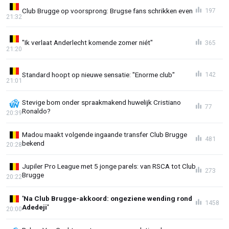
Club Brugge op voorsprong: Brugse fans schrikken even
197
21:32
"Ik verlaat Anderlecht komende zomer niét"
365
21:20
Standard hoopt op nieuwe sensatie: "Enorme club"
142
21:01
Stevige bom onder spraakmakend huwelijk Cristiano
77
Ronaldo?
20:39
Madou maakt volgende ingaande transfer Club Brugge
481
bekend
20:28
Jupiler Pro League met 5 jonge parels: van RSCA tot Club
273
Brugge
20:22
'Na Club Brugge-akkoord: ongeziene wending rond
1458
Adedeji'
20:00