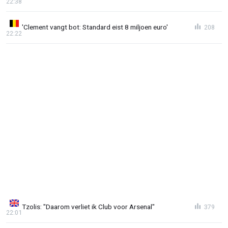
22:38
'Clement vangt bot: Standard eist 8 miljoen euro'
208
22:22
Tzolis: "Daarom verliet ik Club voor Arsenal"
379
22:01