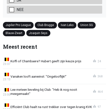
JA
NEE
Jupiler Pro League
Club Brugge
Ivan Leko
Union SG
Blauw-Zwart
Joaquin Seys
Meest recent
Koffi of Chambaere? Hubert geeft zijn keuze prijs
24
23:37
Vanaken looft aanwinst: "Ongelooflijk!"
368
23:13
Lee meteen lieveling bij Club: "Heb ik nog nooit
464
meegemaakt"
23:00
Efficiënt Club haalt na rust trekker over tegen kranig KVK
97