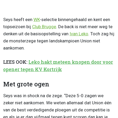
Seys heeft een
WK
-selectie binnengehaald en kent een
topseizoen bij
Club Brugge
. De back is niet meer weg te
denken uit de basisopstelling van
Ivan Leko
. Toch zag hij
de monsterzege tegen landskampioen Union niet
aankomen.
LEES OOK:
Leko hakt meteen knopen door voor
opener tegen KV Kortrijk
Met grote ogen
Seys was in shock na de zege. “Deze 5-0 zagen we
zeker niet aankomen. We weten allemaal dat Union één
van de best verdedigende ploegen uit de competitie is
en als je er dan vijfmaal tegen kunt scoren dan kan je