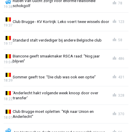
Ruben Van Gucht zorgt voor enorme relationele
78
schokgolf
19:38
Club Brugge - KV Kortrijk: Leko voert twee wissels door
123
19:37
Standard stalt verdediger bij andere Belgische club
58
19:17
Biancone geeft smaakmaker RSCA raad: "Nog jaar
486
blijven"
19:04
Sommer geeft toe: “Die club was ook een optie”
431
18:39
'Anderlecht hakt volgende week knoop door over
328
transfer'
18:22
Club Brugge moet opletten: "Kijk naar Union en
370
Anderlecht"
18:01