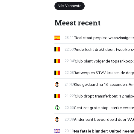
Nils Vanneste
Meest recent
'Real staat perplex: waanzinnige t
23:11
'Anderlecht drukt door: twee kersv
22:53
'Club plant volgende topaankoop;
22:34
'Antwerp en STVV kruisen de deg
22:08
Klus geklaard na 16 seconden: A
21:43
'Club dropt transferbom: 12 miljo
21:22
Gent zet grote stap: sterke eerst
20:55
Anderlecht bevoordeeld door VAR?
20:38
Na fatale blunder: United neem
20:10