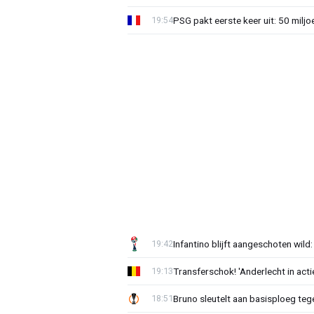
PSG pakt eerste keer uit: 50 milj
19:54
Infantino blijft aangeschoten wi
19:42
Transferschok! 'Anderlecht in ac
19:13
Bruno sleutelt aan basisploeg te
18:51