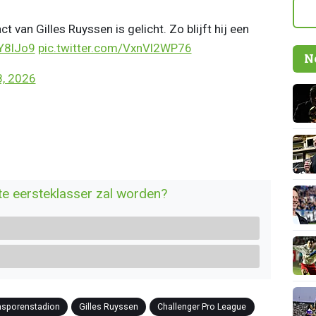
 van Gilles Ruyssen is gelicht. Zo blijft hij een
0Y8lJo9
pic.twitter.com/VxnVl2WP76
N
, 2026
te eersteklasser zal worden?
nsporenstadion
Gilles Ruyssen
Challenger Pro League