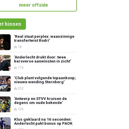
meer offside
et binnen
'Real staat perplex: waanzinnige
transfertwist Rodri'
18
'Anderlecht drukt door: twee
kersverse aanwinsten in zicht'
110
'Club plant volgende topaankoop;
nieuwe wending Sternberg'
202
'Antwerp en STVV kruisen de
degens om oude bekende'
106
Klus geklaard na 16 seconden:
Anderlecht pakt bonus op PAOK