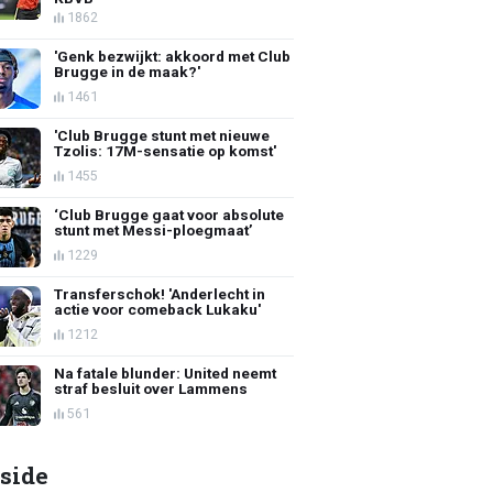
1862
'Genk bezwijkt: akkoord met Club
Brugge in de maak?'
1461
'Club Brugge stunt met nieuwe
Tzolis: 17M-sensatie op komst'
1455
‘Club Brugge gaat voor absolute
stunt met Messi-ploegmaat’
1229
Transferschok! 'Anderlecht in
actie voor comeback Lukaku'
1212
Na fatale blunder: United neemt
straf besluit over Lammens
561
side