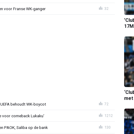
oen voor Franse WK-ganger
32
'Clu
17M-
‘Clu
met
ld: UEFA behoudt WK-boycot
72
tie voor comeback Lukaku'
1212
gen PAOK, Saliba op de bank
130