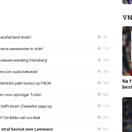
VN
ransfertwist Rodri'
18
erse aanwinsten in zicht'
110
 nieuwe wending Sternberg'
202
ens om oude bekende'
106
Na f
nderlecht pakt bonus op PAOK
180
bes
en voor opvolger Tzolis'
582
e helft levert Zweedse zege op
116
 De Bilde velt oordeel
287
t straf besluit over Lammens
561