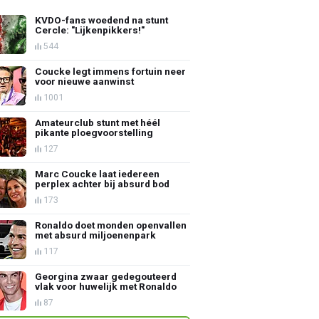
KVDO-fans woedend na stunt
Cercle: "Lijkenpikkers!"
544
Coucke legt immens fortuin neer
voor nieuwe aanwinst
1001
Amateurclub stunt met héél
pikante ploegvoorstelling
127
Marc Coucke laat iedereen
perplex achter bij absurd bod
173
Ronaldo doet monden openvallen
met absurd miljoenenpark
117
Georgina zwaar gedegouteerd
vlak voor huwelijk met Ronaldo
87