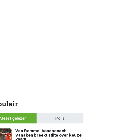
pulair
Meest gelezen
Polls
Van Bommel bondscoach:
Vanaken breekt stilte over keuze
KBVB