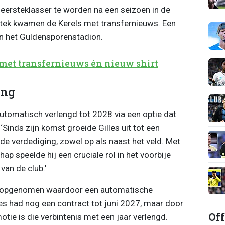
 eersteklasser te worden na een seizoen in de
tek kwamen de Kerels met transfernieuws. Een
 in het Guldensporenstadion.
 met transfernieuws én nieuw shirt
ing
automatisch verlengd tot 2028 via een optie dat
Sinds zijn komst groeide Gilles uit tot een
 de verdediging, zowel op als naast het veld. Met
chap speelde hij een cruciale rol in het voorbije
van de club.’
ct opgenomen waardoor een automatische
les had nog een contract tot juni 2027, maar door
Off
tie is die verbintenis met een jaar verlengd.