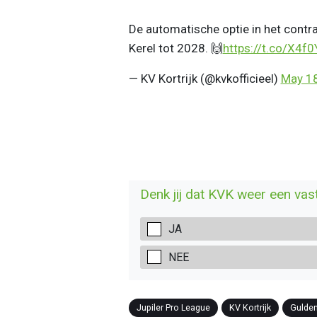
De automatische optie in het contract
Kerel tot 2028. 🙌
https://t.co/X4f
— KV Kortrijk (@kvkofficieel)
May 18
Denk jij dat KVK weer een vas
JA
NEE
Jupiler Pro League
KV Kortrijk
Gulde