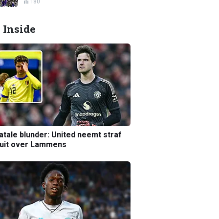
180
 Inside
atale blunder: United neemt straf
luit over Lammens