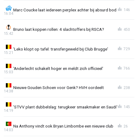
Marc Coucke laat iedereen perplex achter bij absurd bod
146
16:04
Bruno laat koppen rollen: 4 slachtoffers bij RSCA?
450
15:42
'Leko klopt op tafel: transfergeweld bij Club Brugge'
729
15:21
'Anderlecht schakelt hoger en meldt zich officieel'
766
15:03
Nieuwe Gouden Schoen voor Genk? HVH oordeelt
238
14:38
'STVV plant dubbelslag: terugkeer smaakmaker en Saudi'
145
14:19
Na Anthony vindt ook Bryan Limbombe een nieuwe club
26
14:03