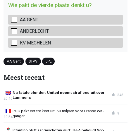
Wie pakt de vierde plaats denkt u?
AA GENT
ANDERLECHT
KV MECHELEN
AA Gent
STVV
JPL
Meest recent
Na fatale blunder: United neemt straf besluit over
345
Lammens
20:10
PSG pakt eerste keer uit: 50 miljoen voor Franse WK-
9
ganger
19:54
Infantino blijft aangeschoten wild: UEFA behoudt WK-