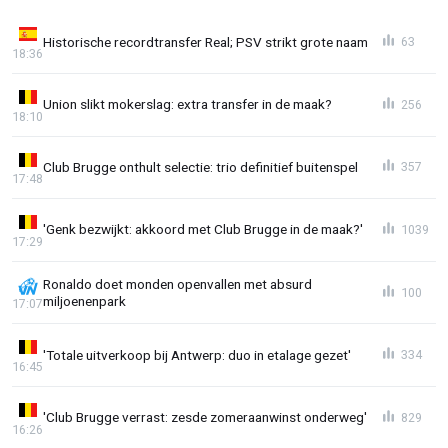
Historische recordtransfer Real; PSV strikt grote naam
63
18:36
Union slikt mokerslag: extra transfer in de maak?
256
18:10
Club Brugge onthult selectie: trio definitief buitenspel
357
17:48
'Genk bezwijkt: akkoord met Club Brugge in de maak?'
1039
17:29
Ronaldo doet monden openvallen met absurd
100
miljoenenpark
17:07
'Totale uitverkoop bij Antwerp: duo in etalage gezet'
334
16:45
'Club Brugge verrast: zesde zomeraanwinst onderweg'
829
16:26