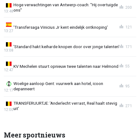
Hoge verwachtingen van Antwerp-coach: "Hij overtuigde
200
ons"
13:48
'Transfersaga Vinicius Jr kent eindelijk ontknoping'
121
13:27
'Standard hakt keiharde knopen door over jonge talenten'
171
13:08
KV Mechelen stuurt opnieuw twee talenten naar Helmond
55
12:47
Woelige aanloop Gent: vuurwerk aan hotel, icoon
95
depanneert
12:17
TRANSFERUURTJE: 'Anderlecht verrast, Real haalt stevig
271
uit'
12:00
Meer sportnieuws