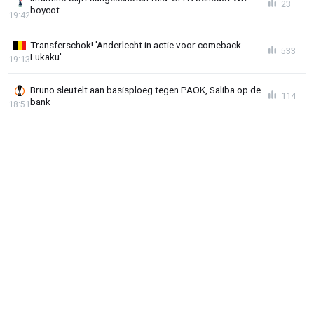
23
boycot
19:42
Transferschok! 'Anderlecht in actie voor comeback
533
Lukaku'
19:13
Bruno sleutelt aan basisploeg tegen PAOK, Saliba op de
114
bank
18:51