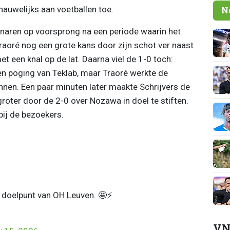
auwelijks aan voetballen toe.
N
naren op voorsprong na een periode waarin het
raoré nog een grote kans door zijn schot ver naast
t een knal op de lat. Daarna viel de 1-0 toch:
n poging van Teklab, maar Traoré werkte de
nnen. Een paar minuten later maakte Schrijvers de
roter door de 2-0 over Nozawa in doel te stiften.
bij de bezoekers.
doelpunt van OH Leuven. 🤩⚡️
VN