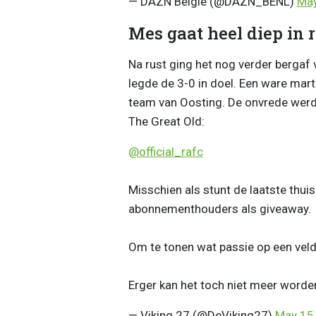
— DAZN België (@DAZN_BENL)
May
Mes gaat heel diep in
Na rust ging het nog verder bergaf 
legde de 3-0 in doel. Een ware mar
team van Oosting. De onvrede werd 
The Great Old:
@official_rafc
Misschien als stunt de laatste thu
abonnementhouders als giveaway.
Om te tonen wat passie op een veld
Erger kan het toch niet meer word
— Viking 27 (@DeViking27)
May 15