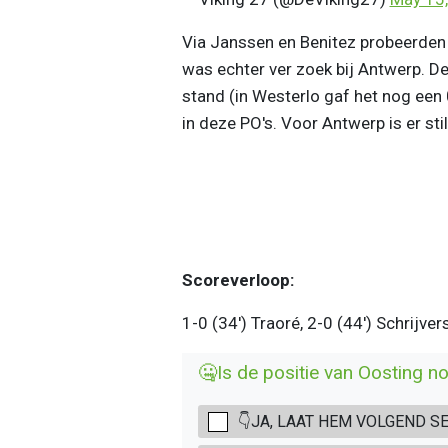
Via Janssen en Benitez probeerden 
was echter ver zoek bij Antwerp. 
stand (in Westerlo gaf het nog een 
in deze PO's. Voor Antwerp is er st
Scoreverloop:
1-0 (34') Traoré, 2-0 (44') Schrijver
🤐Is de positie van Oosting n
👇JA, LAAT HEM VOLGEND S