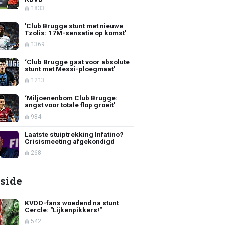
1833
'Club Brugge stunt met nieuwe
Tzolis: 17M-sensatie op komst'
1369
‘Club Brugge gaat voor absolute
stunt met Messi-ploegmaat’
1213
‘Miljoenenbom Club Brugge:
angst voor totale flop groeit’
934
Laatste stuiptrekking Infatino?
Crisismeeting afgekondigd
268
side
KVDO-fans woedend na stunt
Cercle: "Lijkenpikkers!"
542