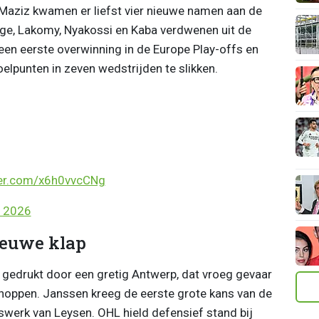
 Maziz kwamen er liefst vier nieuwe namen aan de
ge, Lakomy, Nyakossi en Kaba verdwenen uit de
en eerste overwinning in de Europe Play-offs en
elpunten in zeven wedstrijden te slikken.
ter.com/x6h0vvcCNg
, 2026
ieuwe klap
gedrukt door een gretig Antwerp, dat vroeg gevaar
hoppen. Janssen kreeg de eerste grote kans van de
werk van Leysen. OHL hield defensief stand bij