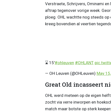
Verstraete, Schrijvers, Ominami en
aftrap tegenover vorige week. Geor
ploeg. OHL wachtte nog steeds op e
kreeg bovendien al veertien tegendo
⌛️ 15'
#ohleuven
#OHLANT
pic.twit
— OH Leuven (@OHLeuven)
May 15
Great Old incasseert n
OHL werd meteen op de eigen helft 
zocht via verre inworpen en hoeksc
match maar botste op sterk keepers