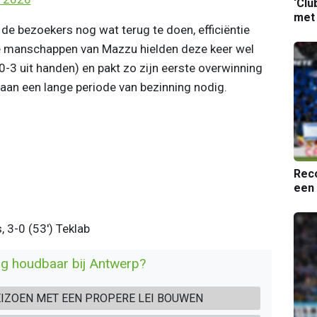
‘Clu
met
de bezoekers nog wat terug te doen, efficiëntie
De manschappen van Mazzu hielden deze keer wel
0-3 uit handen) en pakt zo zijn eerste overwinning
ilaan een lange periode van bezinning nodig.
Reco
een 
s, 3-0 (53') Teklab
og houdbaar bij Antwerp?
EIZOEN MET EEN PROPERE LEI BOUWEN