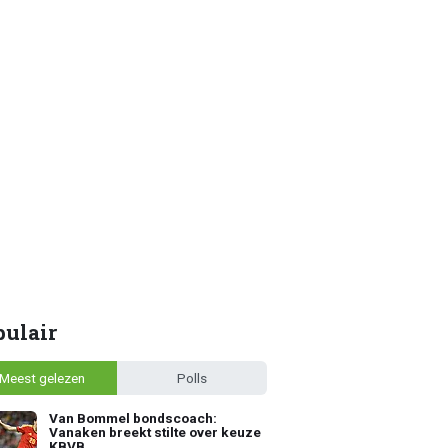
pulair
Meest gelezen
Polls
Van Bommel bondscoach:
Vanaken breekt stilte over keuze
KBVB