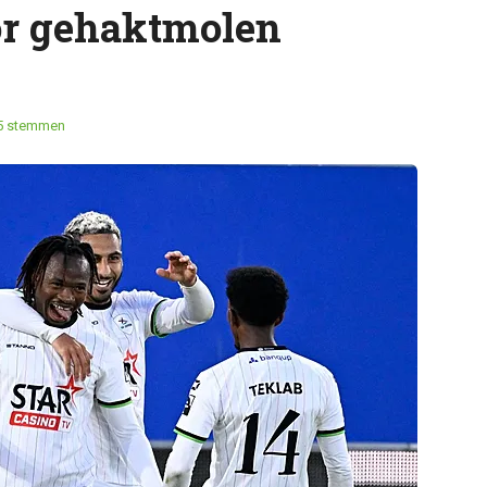
or gehaktmolen
5 stemmen