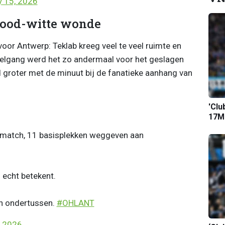
 15, 2026
 rood-witte wonde
voor Antwerp: Teklab kreeg veel te veel ruimte en
telgang werd het zo andermaal voor het geslagen
groter met de minuut bij de fanatieke aanhang van
'Clu
17M-
ismatch, 11 basisplekken weggeven aan
 echt betekent.
en ondertussen.
#OHLANT
, 2026