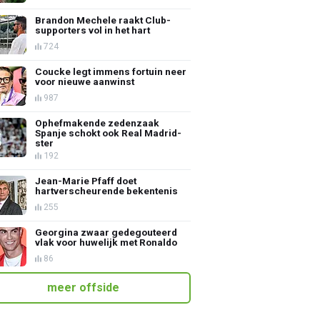
Brandon Mechele raakt Club-
supporters vol in het hart
724
Coucke legt immens fortuin neer
voor nieuwe aanwinst
987
Ophefmakende zedenzaak
Spanje schokt ook Real Madrid-
ster
192
Jean-Marie Pfaff doet
hartverscheurende bekentenis
255
Georgina zwaar gedegouteerd
vlak voor huwelijk met Ronaldo
86
meer offside