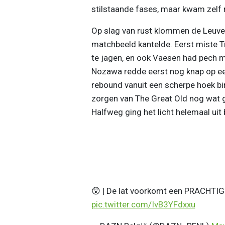
stilstaande fases, maar kwam zelf n
Op slag van rust klommen de Leuve
matchbeeld kantelde. Eerst miste T
te jagen, en ook Vaesen had pech me
Nozawa redde eerst nog knap op ee
rebound vanuit een scherpe hoek bi
zorgen van The Great Old nog wat g
Halfweg ging het licht helemaal uit 
😲 | De lat voorkomt een PRACHTIG 
pic.twitter.com/IvB3YFdxxu