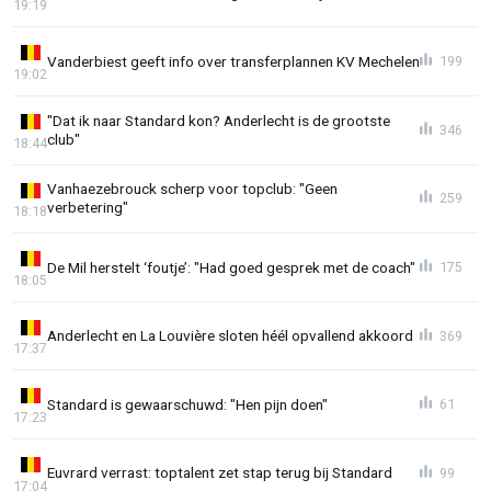
19:19
Vanderbiest geeft info over transferplannen KV Mechelen
199
19:02
"Dat ik naar Standard kon? Anderlecht is de grootste
346
club"
18:44
Vanhaezebrouck scherp voor topclub: "Geen
259
verbetering"
18:18
De Mil herstelt ‘foutje’: "Had goed gesprek met de coach"
175
18:05
Anderlecht en La Louvière sloten héél opvallend akkoord
369
17:37
Standard is gewaarschuwd: "Hen pijn doen"
61
17:23
Euvrard verrast: toptalent zet stap terug bij Standard
99
17:04