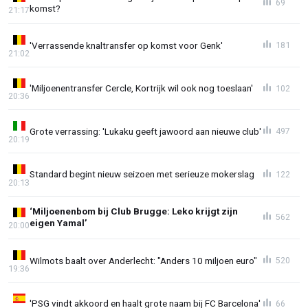
69
komst?
21:17
'Verrassende knaltransfer op komst voor Genk'
181
21:02
'Miljoenentransfer Cercle, Kortrijk wil ook nog toeslaan'
102
20:36
Grote verrassing: 'Lukaku geeft jawoord aan nieuwe club'
497
20:19
Standard begint nieuw seizoen met serieuze mokerslag
122
20:13
‘Miljoenenbom bij Club Brugge: Leko krijgt zijn
562
eigen Yamal’
20:00
Wilmots baalt over Anderlecht: "Anders 10 miljoen euro"
520
19:36
'PSG vindt akkoord en haalt grote naam bij FC Barcelona'
66