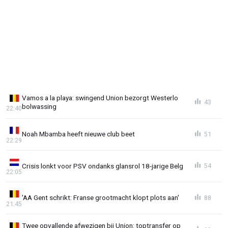
Vamos a la playa: swingend Union bezorgt Westerlo
43
bolwassing
22:40
Noah Mbamba heeft nieuwe club beet
51
22:29
Crisis lonkt voor PSV ondanks glansrol 18-jarige Belg
54
22:05
'AA Gent schrikt: Franse grootmacht klopt plots aan'
88
21:45
Twee opvallende afwezigen bij Union: toptransfer op