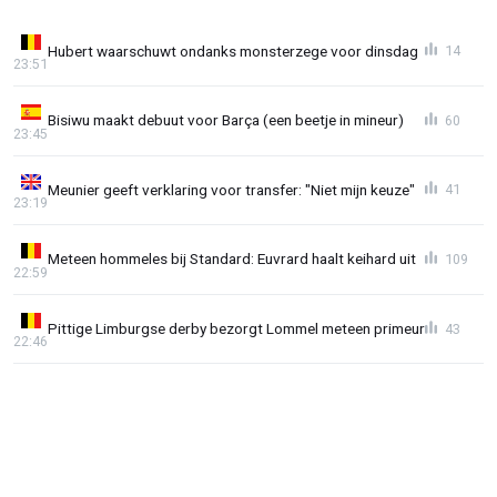
Hubert waarschuwt ondanks monsterzege voor dinsdag
14
23:51
Bisiwu maakt debuut voor Barça (een beetje in mineur)
60
23:45
Meunier geeft verklaring voor transfer: "Niet mijn keuze"
41
23:19
Meteen hommeles bij Standard: Euvrard haalt keihard uit
109
22:59
Pittige Limburgse derby bezorgt Lommel meteen primeur
43
22:46