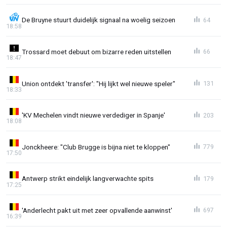
De Bruyne stuurt duidelijk signaal na woelig seizoen
64
18:58
Trossard moet debuut om bizarre reden uitstellen
66
18:47
Union ontdekt 'transfer': "Hij lijkt wel nieuwe speler"
131
18:33
'KV Mechelen vindt nieuwe verdediger in Spanje'
203
18:08
Jonckheere: "Club Brugge is bijna niet te kloppen"
779
17:50
Antwerp strikt eindelijk langverwachte spits
179
17:25
'Anderlecht pakt uit met zeer opvallende aanwinst'
697
16:39