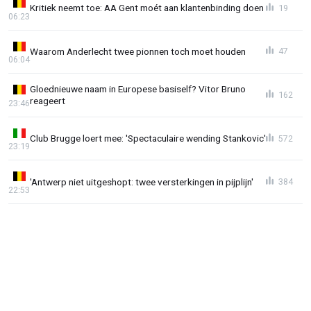
Kritiek neemt toe: AA Gent moét aan klantenbinding doen
19
06:23
Waarom Anderlecht twee pionnen toch moet houden
47
06:04
Gloednieuwe naam in Europese basiself? Vitor Bruno
162
reageert
23:46
Club Brugge loert mee: 'Spectaculaire wending Stankovic'
572
23:19
'Antwerp niet uitgeshopt: twee versterkingen in pijplijn'
384
22:53