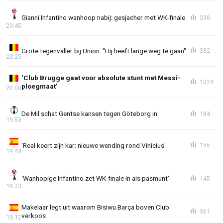
Gianni Infantino wanhoop nabij: gesjacher met WK-finale
330
20:45
Grote tegenvaller bij Union: "Hij heeft lange weg te gaan"
332
20:25
‘Club Brugge gaat voor absolute stunt met Messi-
1024
ploegmaat’
20:00
De Mil schat Gentse kansen tegen Göteborg in
184
19:53
'Real keert zijn kar: nieuwe wending rond Vinicius'
156
19:44
'Wanhopige Infantino zet WK-finale in als pasmunt'
145
19:23
Makelaar legt uit waarom Bisiwu Barça boven Club
361
verkoos
19:12