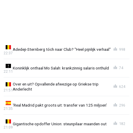
Adedeji-Sternberg tóch naar Club? "Heel pijnlijk verhaal"
998
22:37
Koninklijk onthaal Mo Salah: krankzinnig salaris onthuld
74
22:11
Over en uit? Opvallende afwezige op Griekse trip
624
Anderlecht
21:51
'Real Madrid pakt groots uit: transfer van 125 miljoen'
296
21:35
Gigantische opdoffer Union: steunpilaar maanden out
182
21:09