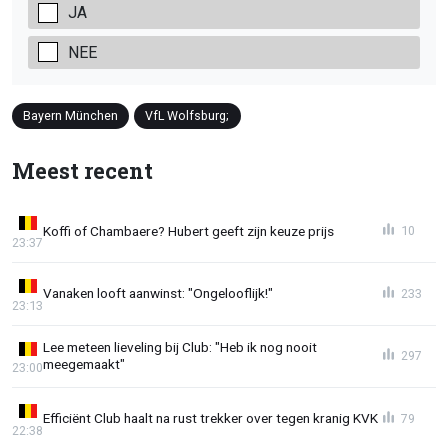
JA
NEE
Bayern München
VfL Wolfsburg;
Meest recent
Koffi of Chambaere? Hubert geeft zijn keuze prijs
10
23:37
Vanaken looft aanwinst: "Ongelooflijk!"
233
23:13
Lee meteen lieveling bij Club: "Heb ik nog nooit
297
meegemaakt"
23:00
Efficiënt Club haalt na rust trekker over tegen kranig KVK
79
22:38