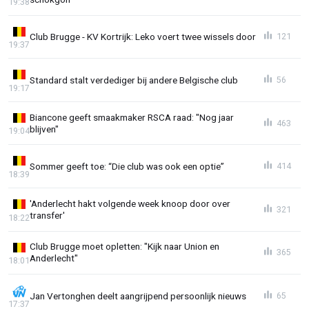
19:38
Club Brugge - KV Kortrijk: Leko voert twee wissels door
121
19:37
Standard stalt verdediger bij andere Belgische club
56
19:17
Biancone geeft smaakmaker RSCA raad: "Nog jaar
463
blijven"
19:04
Sommer geeft toe: “Die club was ook een optie”
414
18:39
'Anderlecht hakt volgende week knoop door over
321
transfer'
18:22
Club Brugge moet opletten: "Kijk naar Union en
365
Anderlecht"
18:01
Jan Vertonghen deelt aangrijpend persoonlijk nieuws
65
17:37