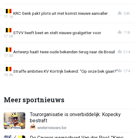
KRC Genk pakt plots uit met komst nieuwe aanvaller
245
17:16
STVV heeft beet en stelt nieuwe goalgetter voor
118
17:08
Antwerp haalt twee oude bekenden terug naar de Bosuil
514
17:00
Straffe ambities KV Kortrijk bekend: “Op onze bek gaan?”
174
16:46
Meer sportnieuws
Tourorganisatie is onverbiddelijk: Kopecky
bestraft
De Cauwer waarschuwt Van der Poel: "Kans