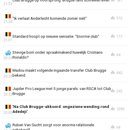
Club Brugge op voorsprong: Brugse fans schrikken even
181
21:32
"Ik verlaat Anderlecht komende zomer niét"
315
21:20
Standard hoopt op nieuwe sensatie: "Enorme club"
117
21:01
Stevige bom onder spraakmakend huwelijk Cristiano
64
Ronaldo?
20:39
Madou maakt volgende ingaande transfer Club Brugge
442
bekend
20:28
Jupiler Pro League met 5 jonge parels: van RSCA tot Club
242
Brugge
20:22
'Na Club Brugge-akkoord: ongeziene wending rond
1390
Adedeji'
20:00
Ruben Van Gucht zorgt voor enorme relationele
68
schokgolf