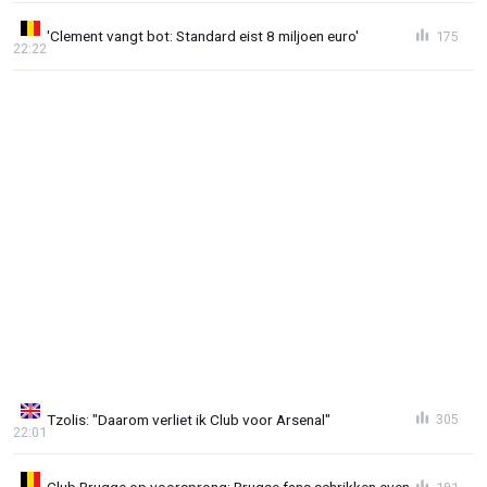
'Clement vangt bot: Standard eist 8 miljoen euro'
175
22:22
Tzolis: "Daarom verliet ik Club voor Arsenal"
305
22:01