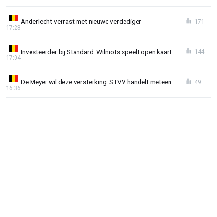
Anderlecht verrast met nieuwe verdediger
171
17:23
Investeerder bij Standard: Wilmots speelt open kaart
144
17:04
De Meyer wil deze versterking: STVV handelt meteen
49
16:36