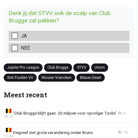
Denk jij dat STVV ook de scalp van Club
Brugge zal pakken?
JA
NEE
Jupiler Pro League
Club Brugge
STVV
Union
Sint-Truiden VV
Wouter Vrancken
Blauw-Zwart
Meest recent
'Club Brugge blijft gaan: 20 miljoen voor opvolger Tzolis'
0
18:29
Degreef ziet grote verandering onder Bruno
79
17:44