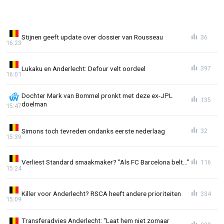
Stijnen geeft update over dossier van Rousseau
36
16:23
Lukaku en Anderlecht: Defour velt oordeel
397
16:01
Dochter Mark van Bommel pronkt met deze ex-JPL
135
doelman
15:47
Simons toch tevreden ondanks eerste nederlaag
32
15:39
Verliest Standard smaakmaker? "Als FC Barcelona belt..."
116
15:24
Killer voor Anderlecht? RSCA heeft andere prioriteiten
334
15:09
Transferadvies Anderlecht: "Laat hem niet zomaar