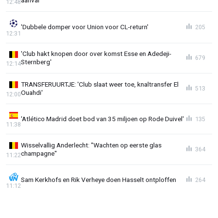
aanval
12:48
'Dubbele domper voor Union voor CL-return'
205
12:31
'Club hakt knopen door over komst Esse en Adedeji-
679
Sternberg'
12:14
TRANSFERUURTJE: 'Club slaat weer toe, knaltransfer El
513
Ouahdi'
12:00
'Atlético Madrid doet bod van 35 miljoen op Rode Duivel'
135
11:38
Wisselvallig Anderlecht: "Wachten op eerste glas
364
champagne"
11:22
Sam Kerkhofs en Rik Verheye doen Hasselt ontploffen
264
11:12