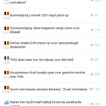
228
vertrekken"
14:58
Bommetje bij Lommel: CEO stapt plots op
66
14:34
'De bevestiging: deze megasom vangt Union voor
114
Khalaili'
14:17
Defour steekt loftrompet op voor seizoensbegin
257
Anderlecht
13:52
'PSG slaat weer toe: 50 miljoen voor WK-held'
98
13:30
Koopmeiners doet boekje open over gemiste transfer
596
naar Club
13:16
Goots ziet nieuwe sensatie Antwerp: "Zoals Vermeeren..."
429
12:49
Ruben Van Gucht haalt hakbijl boven bij snoeiharde
238