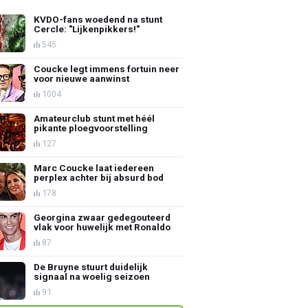
KVDO-fans woedend na stunt
Cercle: "Lijkenpikkers!"
545
Coucke legt immens fortuin neer
voor nieuwe aanwinst
1004
Amateurclub stunt met héél
pikante ploegvoorstelling
127
Marc Coucke laat iedereen
perplex achter bij absurd bod
178
Georgina zwaar gedegouteerd
vlak voor huwelijk met Ronaldo
87
De Bruyne stuurt duidelijk
signaal na woelig seizoen
91