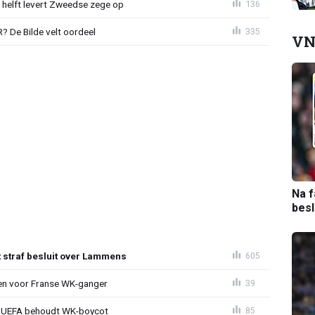
e helft levert Zweedse zege op
136
 De Bilde velt oordeel
335
VN
Na f
bes
t straf besluit over Lammens
605
oen voor Franse WK-ganger
39
ld: UEFA behoudt WK-boycot
85