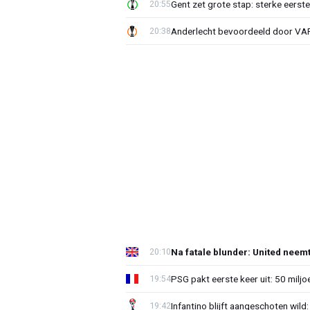
Gent zet grote stap: sterke eerst
20:55
Anderlecht bevoordeeld door VAR?
20:38
Na fatale blunder: United neem
20:10
PSG pakt eerste keer uit: 50 milj
19:54
Infantino blijft aangeschoten wi
19:42