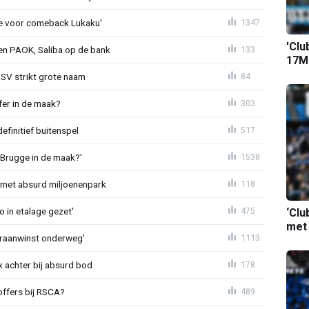
tie voor comeback Lukaku'
1347
'Clu
gen PAOK, Saliba op de bank
133
17M-
PSV strikt grote naam
84
fer in de maak?
303
definitief buitenspel
517
 Brugge in de maak?'
1538
met absurd miljoenenpark
118
o in etalage gezet'
475
‘Clu
met
eraanwinst onderweg'
1113
 achter bij absurd bod
178
offers bij RSCA?
489