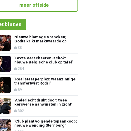
meer offside
et binnen
Nieuwe blamage Vrancken;
Godts krikt marktwaarde op
38
'Grote Verschaeren-schok:
nieuwe Belgische club op tafel'
284
'Real staat perplex: waanzinnige
transfertwist Rodri'
89
'Anderlecht drukt door: twee
kersverse aanwinsten in zicht'
302
'Club plant volgende topaankoop;
nieuwe wending Sternberg'