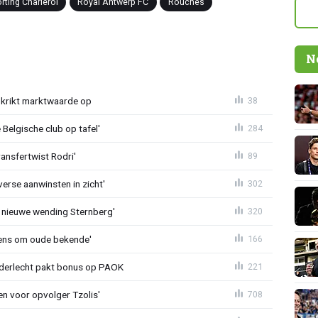
rting Charleroi
Royal Antwerp FC
Rouches
N
krikt marktwaarde op
38
Belgische club op tafel'
284
ransfertwist Rodri'
89
erse aanwinsten in zicht'
302
 nieuwe wending Sternberg'
320
ens om oude bekende'
166
nderlecht pakt bonus op PAOK
221
en voor opvolger Tzolis'
708