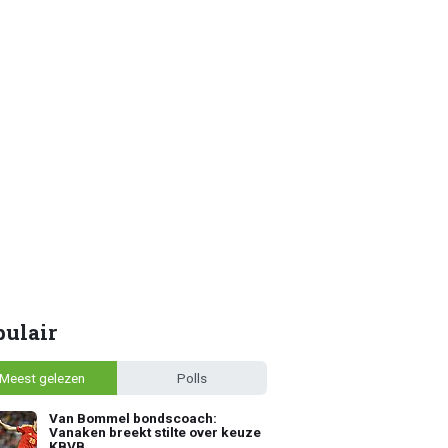
pulair
Meest gelezen
Polls
Van Bommel bondscoach:
Vanaken breekt stilte over keuze
KBVB