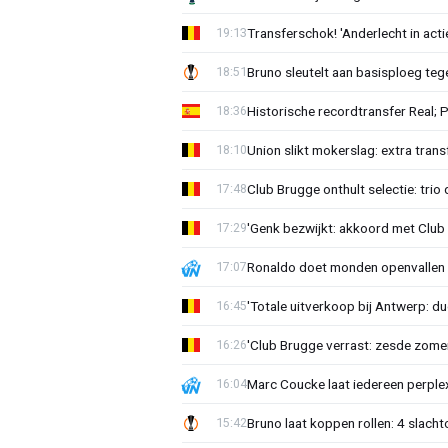
Transferschok! 'Anderlecht in ac
19:13
Bruno sleutelt aan basisploeg te
18:51
Historische recordtransfer Real; 
18:36
Union slikt mokerslag: extra trans
18:10
Club Brugge onthult selectie: trio 
17:48
'Genk bezwijkt: akkoord met Club
17:29
Ronaldo doet monden openvallen 
17:07
'Totale uitverkoop bij Antwerp: du
16:45
'Club Brugge verrast: zesde zom
16:26
Marc Coucke laat iedereen perplex
16:04
Bruno laat koppen rollen: 4 slacht
15:42