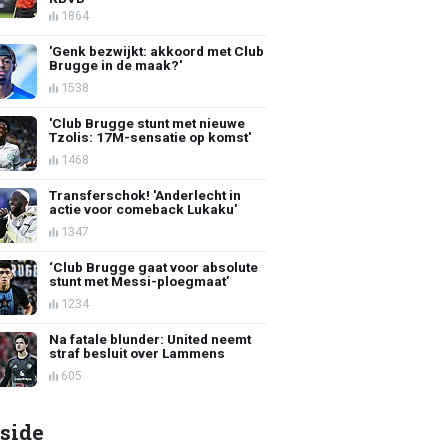
1864
'Genk bezwijkt: akkoord met Club
Brugge in de maak?'
1538
'Club Brugge stunt met nieuwe
Tzolis: 17M-sensatie op komst'
1468
Transferschok! 'Anderlecht in
actie voor comeback Lukaku'
1347
‘Club Brugge gaat voor absolute
stunt met Messi-ploegmaat’
1234
Na fatale blunder: United neemt
straf besluit over Lammens
605
side