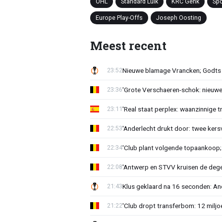
OHL
Standard Luik
KRC Genk
Spo
Europe Play-Offs
Joseph Oosting
Meest recent
Nieuwe blamage Vrancken; Godts 
23:52
'Grote Verschaeren-schok: nieuwe 
23:36
'Real staat perplex: waanzinnige t
23:11
'Anderlecht drukt door: twee kersv
22:53
'Club plant volgende topaankoop;
22:34
'Antwerp en STVV kruisen de deg
22:08
Klus geklaard na 16 seconden: A
21:43
'Club dropt transferbom: 12 miljo
21:22