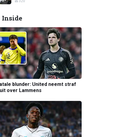
320
 Inside
atale blunder: United neemt straf
luit over Lammens