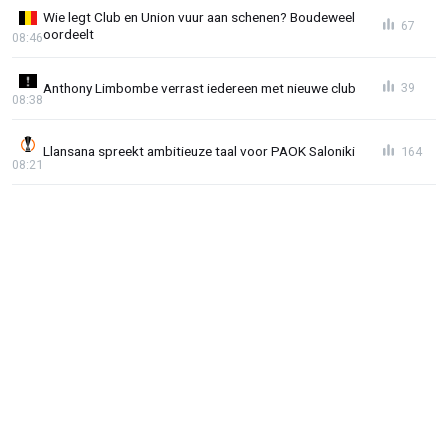
Wie legt Club en Union vuur aan schenen? Boudeweel
67
oordeelt
08:46
Anthony Limbombe verrast iedereen met nieuwe club
39
08:38
Llansana spreekt ambitieuze taal voor PAOK Saloniki
164
08:21