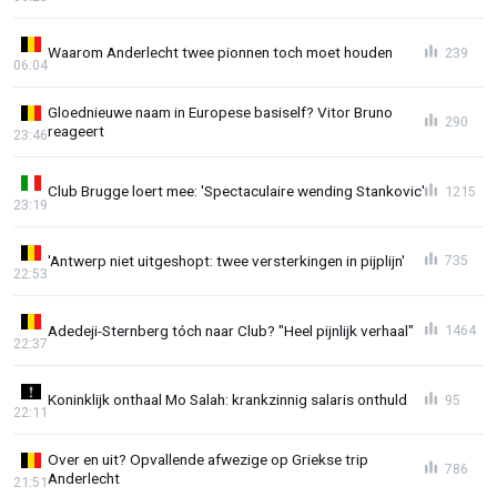
Waarom Anderlecht twee pionnen toch moet houden
239
06:04
Gloednieuwe naam in Europese basiself? Vitor Bruno
290
reageert
23:46
Club Brugge loert mee: 'Spectaculaire wending Stankovic'
1215
23:19
'Antwerp niet uitgeshopt: twee versterkingen in pijplijn'
735
22:53
Adedeji-Sternberg tóch naar Club? "Heel pijnlijk verhaal"
1464
22:37
Koninklijk onthaal Mo Salah: krankzinnig salaris onthuld
95
22:11
Over en uit? Opvallende afwezige op Griekse trip
786
Anderlecht
21:51