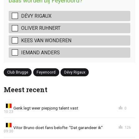
baas worden bij Feyenoord?
DÉVY RIGAUX
OLIVER RUHNERT
KEES VAN WONDEREN
IEMAND ANDERS
Club Brugge
Feyenoord
Dévy Rigaux
Meest recent
Genk legt weer piepjong talent vast
0
10:23
Vitor Bruno doet fans belofte: "Dat garandeer ik"
126
09:30