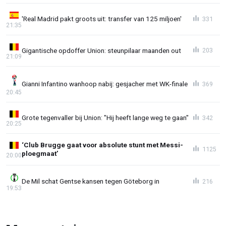
'Real Madrid pakt groots uit: transfer van 125 miljoen'
331
21:35
Gigantische opdoffer Union: steunpilaar maanden out
203
21:09
Gianni Infantino wanhoop nabij: gesjacher met WK-finale
369
20:45
Grote tegenvaller bij Union: "Hij heeft lange weg te gaan"
342
20:25
‘Club Brugge gaat voor absolute stunt met Messi-
1125
ploegmaat’
20:00
De Mil schat Gentse kansen tegen Göteborg in
216
19:53