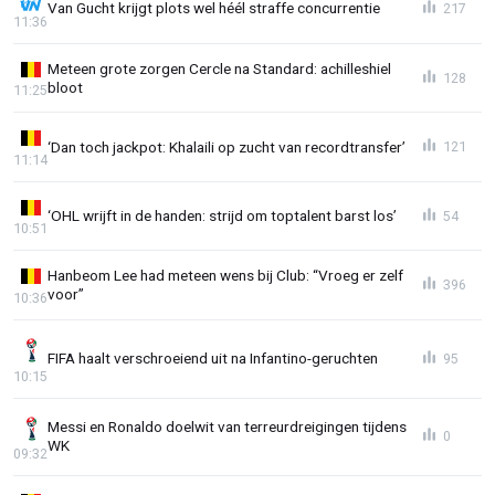
Van Gucht krijgt plots wel héél straffe concurrentie
217
11:36
Meteen grote zorgen Cercle na Standard: achilleshiel
128
bloot
11:25
‘Dan toch jackpot: Khalaili op zucht van recordtransfer’
121
11:14
‘OHL wrijft in de handen: strijd om toptalent barst los’
54
10:51
Hanbeom Lee had meteen wens bij Club: “Vroeg er zelf
396
voor”
10:36
FIFA haalt verschroeiend uit na Infantino-geruchten
95
10:15
Messi en Ronaldo doelwit van terreurdreigingen tijdens
0
WK
09:32