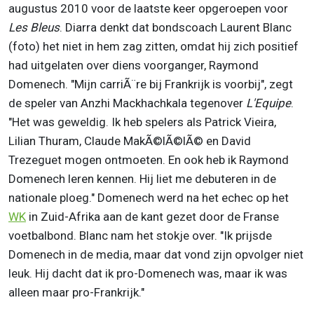
augustus 2010 voor de laatste keer opgeroepen voor
Les Bleus
. Diarra denkt dat bondscoach Laurent Blanc
(foto) het niet in hem zag zitten, omdat hij zich positief
had uitgelaten over diens voorganger, Raymond
Domenech. "Mijn carriÃ¨re bij Frankrijk is voorbij", zegt
de speler van Anzhi Mackhachkala tegenover
L'Equipe
.
"Het was geweldig. Ik heb spelers als Patrick Vieira,
Lilian Thuram, Claude MakÃ©lÃ©lÃ© en David
Trezeguet mogen ontmoeten. En ook heb ik Raymond
Domenech leren kennen. Hij liet me debuteren in de
nationale ploeg." Domenech werd na het echec op het
WK
in Zuid-Afrika aan de kant gezet door de Franse
voetbalbond. Blanc nam het stokje over. "Ik prijsde
Domenech in de media, maar dat vond zijn opvolger niet
leuk. Hij dacht dat ik pro-Domenech was, maar ik was
alleen maar pro-Frankrijk."