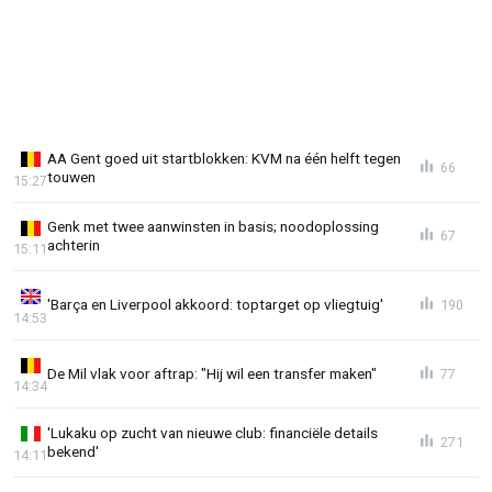
AA Gent goed uit startblokken: KVM na één helft tegen
66
touwen
15:27
Genk met twee aanwinsten in basis; noodoplossing
67
achterin
15:11
'Barça en Liverpool akkoord: toptarget op vliegtuig'
190
14:53
De Mil vlak voor aftrap: "Hij wil een transfer maken"
77
14:34
'Lukaku op zucht van nieuwe club: financiële details
271
bekend'
14:11