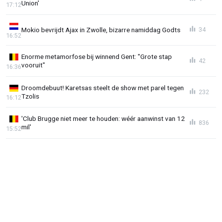
Union'
17:12
Mokio bevrijdt Ajax in Zwolle, bizarre namiddag Godts
34
16:52
Enorme metamorfose bij winnend Gent: "Grote stap
42
vooruit"
16:36
Droomdebuut! Karetsas steelt de show met parel tegen
232
Tzolis
16:12
'Club Brugge niet meer te houden: wéér aanwinst van 12
836
mil'
15:52