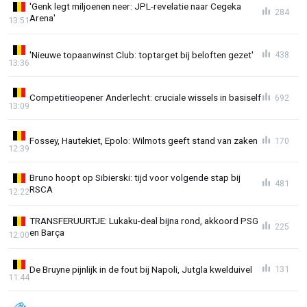
'Genk legt miljoenen neer: JPL-revelatie naar Cegeka
284
Arena'
13:51
'Nieuwe topaanwinst Club: toptarget bij beloften gezet'
438
13:36
Competitieopener Anderlecht: cruciale wissels in basiself
692
13:09
Fossey, Hautekiet, Epolo: Wilmots geeft stand van zaken
170
12:39
Bruno hoopt op Sibierski: tijd voor volgende stap bij
481
RSCA
12:22
TRANSFERUURTJE: Lukaku-deal bijna rond, akkoord PSG
225
en Barça
12:00
De Bruyne pijnlijk in de fout bij Napoli, Jutgla kwelduivel
131
11:44