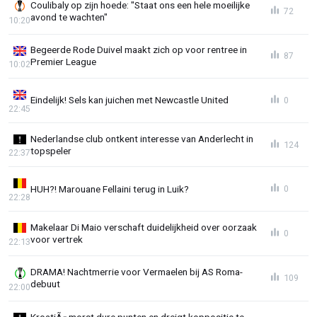
Coulibaly op zijn hoede: "Staat ons een hele moeilijke
72
avond te wachten"
10:20
Begeerde Rode Duivel maakt zich op voor rentree in
87
Premier League
10:02
Eindelijk! Sels kan juichen met Newcastle United
0
22:45
Nederlandse club ontkent interesse van Anderlecht in
124
topspeler
22:37
HUH?! Marouane Fellaini terug in Luik?
0
22:28
Makelaar Di Maio verschaft duidelijkheid over oorzaak
0
voor vertrek
22:13
DRAMA! Nachtmerrie voor Vermaelen bij AS Roma-
109
debuut
22:00
KroatiÃ« morst dure punten en dreigt koppositie te