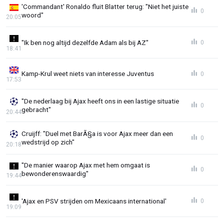
'Commandant' Ronaldo fluit Blatter terug: "Niet het juiste
0
woord"
20:05
"Ik ben nog altijd dezelfde Adam als bij AZ"
0
18:41
Kamp-Krul weet niets van interesse Juventus
0
17:53
"De nederlaag bij Ajax heeft ons in een lastige situatie
0
gebracht"
20:44
Cruijff: "Duel met BarÃ§a is voor Ajax meer dan een
0
wedstrijd op zich"
20:18
"De manier waarop Ajax met hem omgaat is
0
bewonderenswaardig"
19:44
'Ajax en PSV strijden om Mexicaans international'
0
19:09