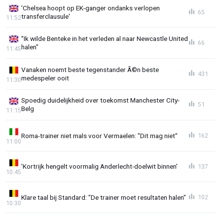
'Chelsea hoopt op EK-ganger ondanks verlopen
65
transferclausule'
11:52
"Ik wilde Benteke in het verleden al naar Newcastle United
66
halen"
11:45
Vanaken noemt beste tegenstander Ã©n beste
431
medespeler ooit
11:30
Spoedig duidelijkheid over toekomst Manchester City-
51
Belg
11:15
Roma-trainer niet mals voor Vermaelen: "Dit mag niet"
162
11:00
'Kortrijk hengelt voormalig Anderlecht-doelwit binnen'
137
10:45
Klare taal bij Standard: "De trainer moet resultaten halen"
102
10:30