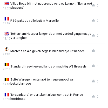
Villas-Boas blij met naderende rentree Lennon: "Een groot
0
pluspunt"
18:25
PSG pakt de volle buit in Marseille
0
23:09
Tottenham Hotspur langer door met verdedigingsmaatje
0
Vertonghen
13:16
Martens en AZ geven zege in blessuretijd uit handen
0
21:01
Standard freewheelend langs onmachtig WS Brussels
0
23:11
Zulte Waregem ontsnapt ternauwernood aan
0
bekerblamage
22:01
'Ibracadabra' ondertekent nieuw contract in Franse
0
hoofdstad
20:34