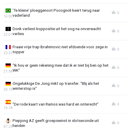
'Te kleine' ploeggenoot Pocognoli keert terug naar
0
vaderland
16:00
Donk verliest koppositie uit het oog na onverwacht
0
verlies
22:01
Fraaie vrije trap Ibrahimovic niet afdoende voor zege in
0
topper
23:32
"Ik hou er geen rekening mee dat ik er niet bij ben op het
0
WK"
21:58
Ongelukkige De Jong mikt op transfer: "Blij als het
0
winterstop is"
20:10
"De rode kaart van Ramos was hard en onterecht"
0
13:18
Piepjong AZ geeft groepswinst in slotseconde uit
0
handen
07:23