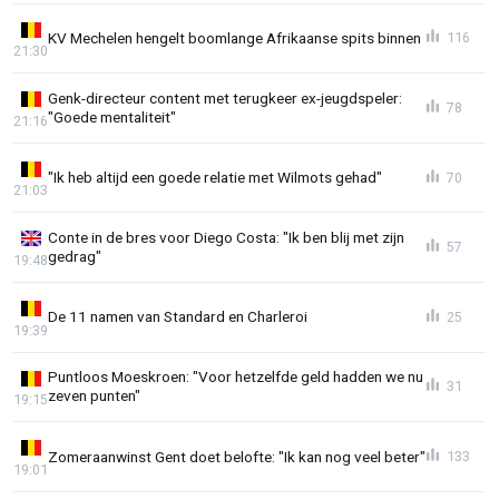
KV Mechelen hengelt boomlange Afrikaanse spits binnen
116
21:30
Genk-directeur content met terugkeer ex-jeugdspeler:
78
"Goede mentaliteit"
21:16
"Ik heb altijd een goede relatie met Wilmots gehad"
70
21:03
Conte in de bres voor Diego Costa: "Ik ben blij met zijn
57
gedrag"
19:48
De 11 namen van Standard en Charleroi
25
19:39
Puntloos Moeskroen: "Voor hetzelfde geld hadden we nu
31
zeven punten"
19:15
Zomeraanwinst Gent doet belofte: "Ik kan nog veel beter"
133
19:01