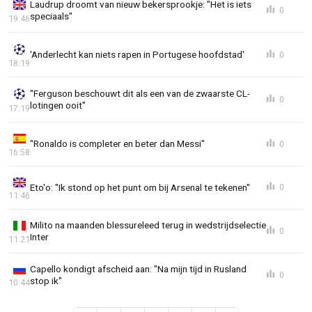
Laudrup droomt van nieuw bekersprookje: "Het is iets
0
speciaals"
19:46
'Anderlecht kan niets rapen in Portugese hoofdstad'
0
18:19
"Ferguson beschouwt dit als een van de zwaarste CL-
0
lotingen ooit"
17:19
"Ronaldo is completer en beter dan Messi"
0
16:58
Eto'o: "Ik stond op het punt om bij Arsenal te tekenen"
0
11:46
Milito na maanden blessureleed terug in wedstrijdselectie
0
Inter
11:21
Capello kondigt afscheid aan: "Na mijn tijd in Rusland
0
stop ik"
10:44