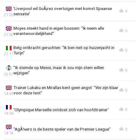
'Liverpool wil SuÃ¡rez overtuigen met komst Spaanse
0
sensatie'
21:50
Moyes steekt hand in eigen boezem: "Ik neem alle
0
verantwoordelijkheid"
21:30
Belg ontkracht geruchten: "Ik ben niet op huizenjacht in
0
Turijn"
21:11
"Ik stemde op Messi, maar ik zou mijn stem willen
0
wijzigen"
20:57
Trainer Lukaku en Mirallas kent geen angst: "We zijn klaar
0
voor deze test"
14:49
'Olympique Marseille ontdoet zich van hoofdtrainer'
0
14:38
"AgÃ¼ero is de beste speler van de Premier League"
0
14:18