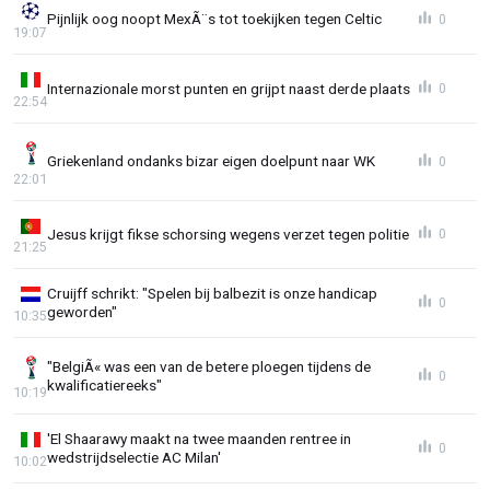
Pijnlijk oog noopt MexÃ¨s tot toekijken tegen Celtic
0
19:07
Internazionale morst punten en grijpt naast derde plaats
0
22:54
Griekenland ondanks bizar eigen doelpunt naar WK
0
22:01
Jesus krijgt fikse schorsing wegens verzet tegen politie
0
21:25
Cruijff schrikt: "Spelen bij balbezit is onze handicap
0
geworden"
10:35
"BelgiÃ« was een van de betere ploegen tijdens de
0
kwalificatiereeks"
10:19
'El Shaarawy maakt na twee maanden rentree in
0
wedstrijdselectie AC Milan'
10:02