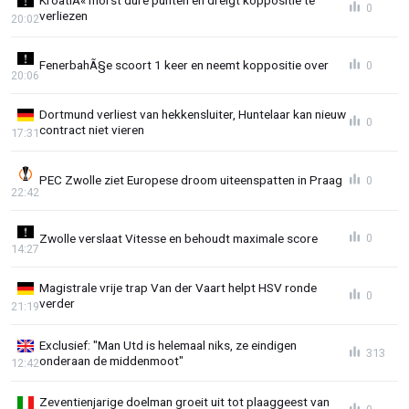
0
verliezen
20:02
FenerbahÃ§e scoort 1 keer en neemt koppositie over
0
20:06
Dortmund verliest van hekkensluiter, Huntelaar kan nieuw
0
contract niet vieren
17:31
PEC Zwolle ziet Europese droom uiteenspatten in Praag
0
22:42
Zwolle verslaat Vitesse en behoudt maximale score
0
14:27
Magistrale vrije trap Van der Vaart helpt HSV ronde
0
verder
21:19
Exclusief: "Man Utd is helemaal niks, ze eindigen
313
onderaan de middenmoot"
12:42
Zeventienjarige doelman groeit uit tot plaaggeest van