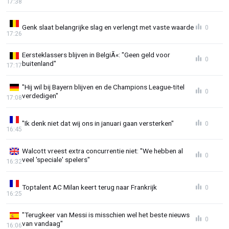
17:38
Genk slaat belangrijke slag en verlengt met vaste waarde
0
17:26
Eersteklassers blijven in BelgiÃ«: "Geen geld voor
0
buitenland"
17:17
"Hij wil bij Bayern blijven en de Champions League-titel
0
verdedigen"
17:08
"Ik denk niet dat wij ons in januari gaan versterken"
0
16:45
Walcott vreest extra concurrentie niet: "We hebben al
0
veel 'speciale' spelers"
16:32
Toptalent AC Milan keert terug naar Frankrijk
0
16:25
"Terugkeer van Messi is misschien wel het beste nieuws
0
van vandaag"
16:06