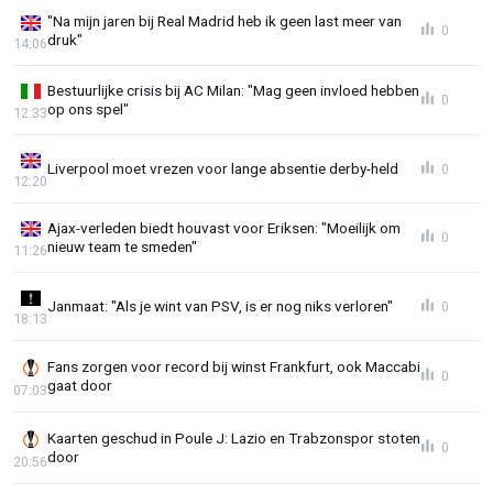
"Na mijn jaren bij Real Madrid heb ik geen last meer van
0
druk"
14:06
Bestuurlijke crisis bij AC Milan: "Mag geen invloed hebben
0
op ons spel"
12:33
Liverpool moet vrezen voor lange absentie derby-held
0
12:20
Ajax-verleden biedt houvast voor Eriksen: "Moeilijk om
0
nieuw team te smeden"
11:26
Janmaat: "Als je wint van PSV, is er nog niks verloren"
0
18:13
Fans zorgen voor record bij winst Frankfurt, ook Maccabi
0
gaat door
07:03
Kaarten geschud in Poule J: Lazio en Trabzonspor stoten
0
door
20:56