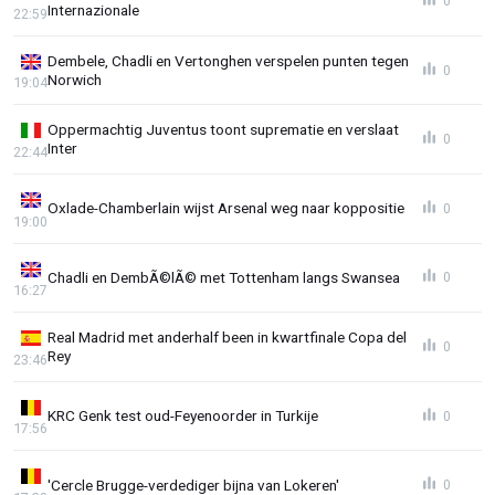
0
Internazionale
22:59
Dembele, Chadli en Vertonghen verspelen punten tegen
0
Norwich
19:04
Oppermachtig Juventus toont suprematie en verslaat
0
Inter
22:44
Oxlade-Chamberlain wijst Arsenal weg naar koppositie
0
19:00
Chadli en DembÃ©lÃ© met Tottenham langs Swansea
0
16:27
Real Madrid met anderhalf been in kwartfinale Copa del
0
Rey
23:46
KRC Genk test oud-Feyenoorder in Turkije
0
17:56
'Cercle Brugge-verdediger bijna van Lokeren'
0