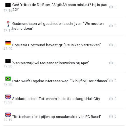
GeÃ¯rriteerde De Boer: "SigthÃ³rsson mislukt? Hij is pas
0
22!"
17:16
Gudmundsson wil geschiedenis schrijven: "We moeten
0
het nu doen"
17:14
Borussia Dortmund bevestigt: "Reus kan vertrekken"
0
21:40
'Van Marwijk wil Moisander losweken bij Ajax'
0
19:20
Pato wuift Engelse interesse weg: "Ik blijf bij Corinthians"
0
19:20
Soldado schiet Tottenham in slotfase langs Hull City
0
18:58
'Tottenham richt pijlen op smaakmaker van FC Basel'
0
22:19