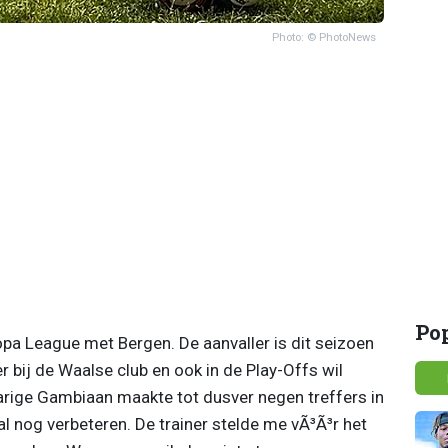
Photo: © PhotoNews
Po
a League met Bergen. De aanvaller is dit seizoen
r bij de Waalse club en ook in de Play-Offs wil
jarige Gambiaan maakte tot dusver negen treffers in
al nog verbeteren. De trainer stelde me vÃ³Ã³r het