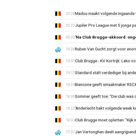
Madou maakt volgende ingaande t
20:28
Jupiler Pro League met 5 jonge p
20:22
'Na Club Brugge-akkoord: onge
20:00
Ruben Van Gucht zorgt voor enorm
19:38
Club Brugge - KV Kortrijk: Leko v
19:37
Standard stalt verdediger bij ande
19:17
Biancone geeft smaakmaker RSCA r
19:04
Sommer geeft toe: “Die club was 
18:39
'Anderlecht hakt volgende week k
18:22
Club Brugge moet opletten: "Kijk 
18:01
Jan Vertonghen deelt aangrijpend
17:37