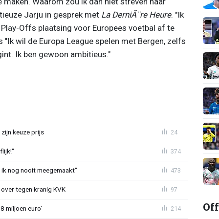
te maken. Waarom zou ik dan niet streven naar
itieuze Jarju in gesprek met
La DerniÃ¨re Heure
. "Ik
Play-Offs plaatsing voor Europees voetbal af te
s "Ik wil de Europa League spelen met Bergen, zelfs
int. Ik ben gewoon ambitieus."
zijn keuze prijs
24
ijk!"
374
eb ik nog nooit meegemaakt"
473
er over tegen kranig KVK
97
Off
8 miljoen euro'
214