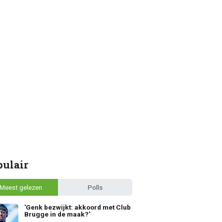
pulair
Meest gelezen
Polls
'Genk bezwijkt: akkoord met Club
Brugge in de maak?'