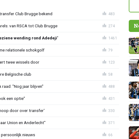
ransfer Club Brugge bekend
483
N
arels: van RSCA tot Club Brugge
274
ziene wending rond Adedeji'
1461
e relationele schokgolf
79
oert twee wissels door
123
re Belgische club
58
aad: "Nog jaar blijven"
488
ook een optie”
431
noop door over transfer'
330
naar Union en Anderlecht"
371
 persoonlijk nieuws
66