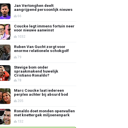
Jan Vertonghen deelt
aangrijpend persoonlijk nieuws
66
Coucke legt immens fortuin neer
voor nieuwe aanwinst
1032
Ruben Van Gucht zorgt voor
enorme relationele schokgolf
79
Stevige bom onder
spraakmakend huwelijk
Cristiano Ronaldo?
78
Marc Coucke laat iedereen
perplex achter bij absurd bod
205
Ronaldo doet monden openvallen
met knettergek miljoenenpark
132