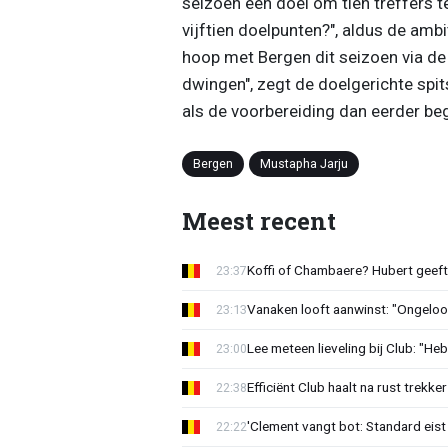
seizoen een doel om tien treffers 
vijftien doelpunten?", aldus de amb
hoop met Bergen dit seizoen via de 
dwingen", zegt de doelgerichte spit
als de voorbereiding dan eerder beg
Bergen
Mustapha Jarju
Meest recent
Koffi of Chambaere? Hubert geeft 
23:37
Vanaken looft aanwinst: "Ongeloofl
23:13
Lee meteen lieveling bij Club: "H
23:00
Efficiënt Club haalt na rust trekk
22:38
'Clement vangt bot: Standard eist 
22:22