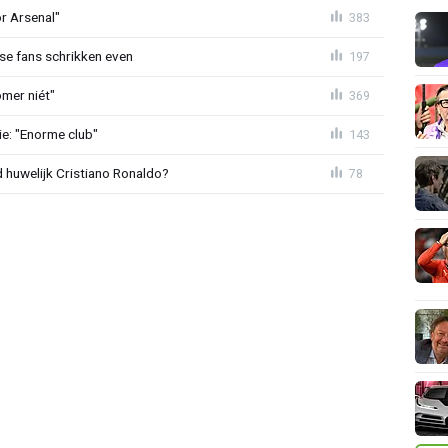
or Arsenal"
383
se fans schrikken even
197
mer niét"
369
e: "Enorme club"
143
huwelijk Cristiano Ronaldo?
78