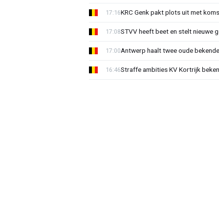
KRC Genk pakt plots uit met koms
17:16
STVV heeft beet en stelt nieuwe g
17:08
Antwerp haalt twee oude bekenden
17:00
Straffe ambities KV Kortrijk beke
16:46