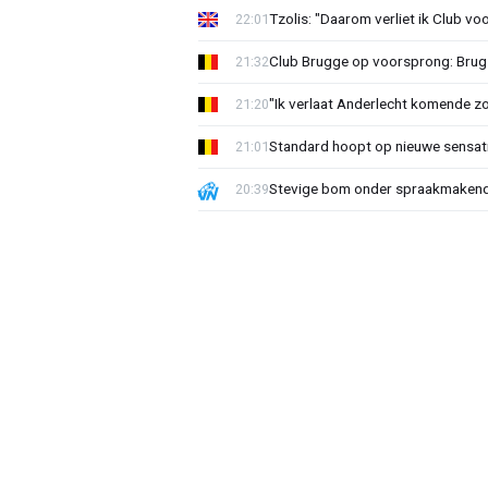
Tzolis: "Daarom verliet ik Club vo
22:01
Club Brugge op voorsprong: Brug
21:32
"Ik verlaat Anderlecht komende zo
21:20
Standard hoopt op nieuwe sensati
21:01
Stevige bom onder spraakmakend 
20:39