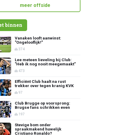
meer offside
et binnen
Vanaken looft aanwinst:
"Ongelooflijk!"
374
Lee meteen lieveling bij Club:
"Heb ik nog nooit meegemaakt"
473
Efficiënt Club haalt na rust
trekker over tegen kranig KVK
97
Club Brugge op voorsprong:
Brugse fans schrikken even
197
Stevige bom onder
spraakmakend huwelijk
Cristiano Ronaldo?