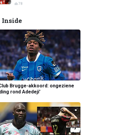
78
 Inside
Club Brugge-akkoord: ongeziene
ing rond Adedeji'