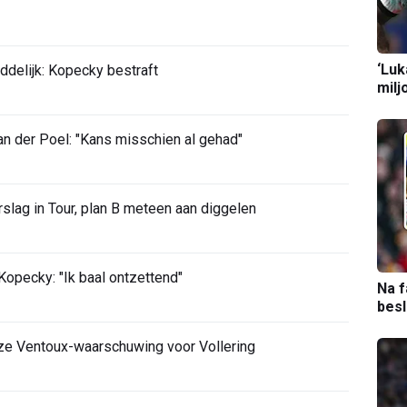
‘Luk
ddelijk: Kopecky bestraft
milj
 der Poel: "Kans misschien al gehad"
slag in Tour, plan B meteen aan diggelen
opecky: "Ik baal ontzettend"
Na f
bes
ze Ventoux-waarschuwing voor Vollering