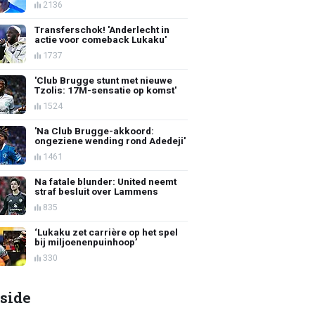
2136
Transferschok! 'Anderlecht in
actie voor comeback Lukaku'
1737
'Club Brugge stunt met nieuwe
Tzolis: 17M-sensatie op komst'
1524
'Na Club Brugge-akkoord:
ongeziene wending rond Adedeji'
1461
Na fatale blunder: United neemt
straf besluit over Lammens
835
‘Lukaku zet carrière op het spel
bij miljoenenpuinhoop’
330
side