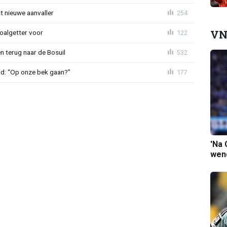
t nieuwe aanvaller
254
VN
oalgetter voor
122
 terug naar de Bosuil
532
nd: “Op onze bek gaan?”
177
'Na 
wend