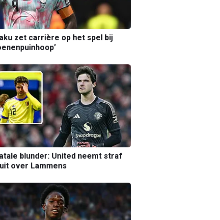
aku zet carrière op het spel bij
oenenpuinhoop’
atale blunder: United neemt straf
luit over Lammens