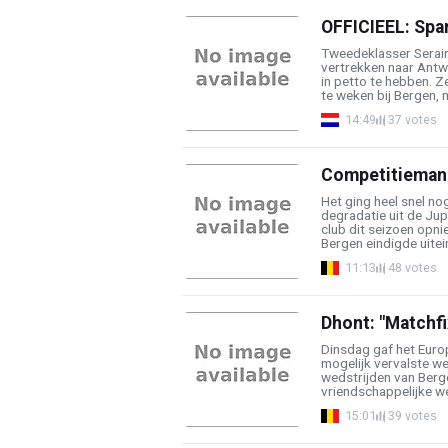
OFFICIEEL: Spar
Tweedeklasser Serai
vertrekken naar Antwe
in petto te hebben. 
te weken bij Bergen, m
14:49
37 votes
Competitiemanag
Het ging heel snel n
degradatie uit de Ju
club dit seizoen opni
Bergen eindigde uiteind
11:13
48 votes
Dhont: "Matchfi
Dinsdag gaf het Europ
mogelijk vervalste we
wedstrijden van Berg
vriendschappelijke we
15:01
39 votes