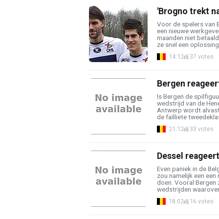
'Brogno trekt n
Voor de spelers van 
een nieuwe werkgeve
maanden niet betaald 
ze snel een oplossing t
14:12
37 votes
Bergen reageer
Is Bergen de spilfigu
wedstrijd van de He
Antwerp wordt alvast 
de failliete tweedeklas
21:12
33 votes
Dessel reageer
Even paniek in de Be
zou namelijk een ee
doen. Vooral Bergen z
wedstrijden waarover t
18:02
16 votes