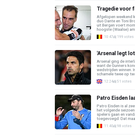
Tragedie voor f
Afgelopen weekend k
duo Dante en Toni Br
uit Bergen voert mom
hoogste (Waalse) ama
10:47
199 votes
'Arsenal legt l
Arsenal ging de inte
want de Gunners kond
wedstrijden winnen. I
schamele twee op twaa
12:24
51 votes
Patro Eisden la
Patro Eisden is al ze
het volgende seizoen.
spelers gaan en vand
toegevoegd. Dat maakt
11:40
98 votes