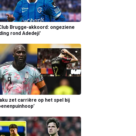
Club Brugge-akkoord: ongeziene
ing rond Adedeji'
aku zet carrière op het spel bij
oenenpuinhoop’