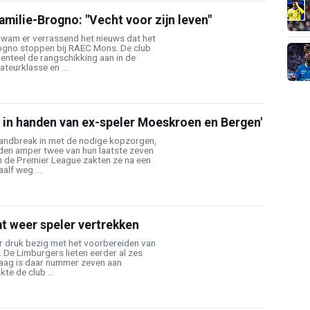
amilie-Brogno: "Vecht voor zijn leven"
wam er verrassend het nieuws dat het
ogno stoppen bij RAEC Mons. De club
enteel de rangschikking aan in de
teurklasse en ...
ot in handen van ex-speler Moeskroen en Bergen'
rlandbreak in met de nodige kopzorgen,
en amper twee van hun laatste zeven
n de Premier League zakten ze na een
lf weg ...
at weer speler vertrekken
er druk bezig met het voorbereiden van
 De Limburgers lieten eerder al zes
aag is daar nummer zeven aan
e de club ...