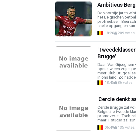
Ambitieus Berg
De voorbije jaren wist
het Belgische voetba
profreeksen. Beerscho
snelle opgang en kan o
18:26
209 votes
'Tweedeklassers
Brugge'
Daan Van Gijseghem w
opnieuw een vrije sp
meer Club Brugge lee
in ons land. Zo hadden
18:45
86 votes
'Cercle denkt a
Cercle Brugge zal vo
Belgische tweede kla
promoveren. Toch zal
maar 1 stijger zal zijn .
06:49
135 votes