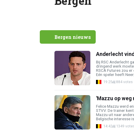
Bergen
Bergen nieuws
Anderlecht vind
Bij RSC Anderlecht 
dringend werk moeten
RSCA Futures zou er 
Eén speler heeft Neer
19:25
884 votes
'Mazzu op weg n
Felice Mazzu werd en
STVV. De trainer kent
Mazzu uit naar andere
Belgische interesse is 
14:42
1349 vote