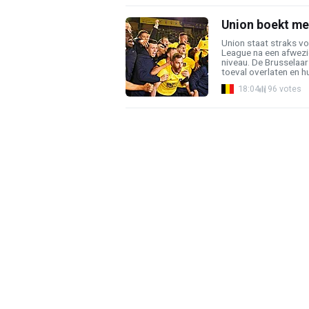
Union boekt me
Union staat straks voo
League na een afwezi
niveau. De Brusselaar
toeval overlaten en hun
18:04
96 votes