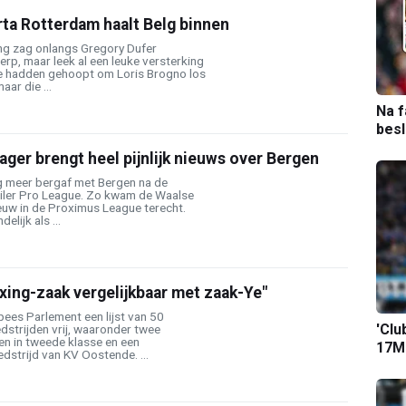
ta Rotterdam haalt Belg binnen
ng zag onlangs Gregory Dufer
rp, maar leek al een leuke versterking
Ze hadden gehoopt om Loris Brogno los
aar die ...
Na f
bes
er brengt heel pijnlijk nieuws over Bergen
og meer bergaf met Bergen na de
piler Pro League. Zo kwam de Waalse
euw in de Proximus League terecht.
elijk als ...
xing-zaak vergelijkbaar met zaak-Ye"
ees Parlement een lijst van 50
'Clu
dstrijden vrij, waaronder twee
en in tweede klasse en een
17M-
dstrijd van KV Oostende. ...