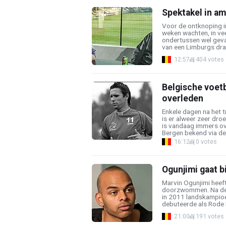
Spektakel in am
Voor de ontknoping in
weken wachten, in vee
ondertussen wel geval
van een Limburgs dram
12:57
404 votes
Belgische voetb
overleden
Enkele dagen na het 
is er alweer zeer dro
is vandaag immers ov
Bergen bekend via de 
16:12
0 votes
Ogunjimi gaat bi
Marvin Ogunjimi heeft
doorzwommen. Na de 
in 2011 landskampioe
debuteerde als Rode D
21:00
191 votes