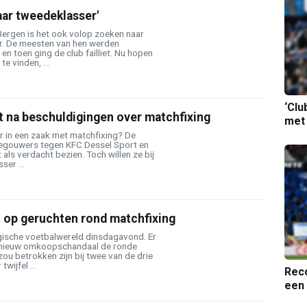
aar tweedeklasser'
Bergen is het ook volop zoeken naar
r. De meesten van hen werden
en toen ging de club failliet. Nu hopen
e vinden, ...
‘Clu
t na beschuldigingen over matchfixing
met
ur in een zaak met matchfixing? De
negouwers tegen KFC Dessel Sport en
als verdacht bezien. Toch willen ze bij
ser ...
t op geruchten rond matchfixing
lgische voetbalwereld dinsdagavond. Er
n nieuw omkoopschandaal de ronde
ou betrokken zijn bij twee van de drie
wijfel ...
Reco
een 