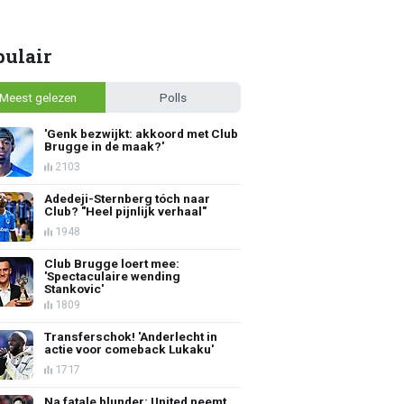
pulair
Meest gelezen
Polls
'Genk bezwijkt: akkoord met Club
Brugge in de maak?'
2103
Adedeji-Sternberg tóch naar
Club? "Heel pijnlijk verhaal"
1948
Club Brugge loert mee:
'Spectaculaire wending
Stankovic'
1809
Transferschok! 'Anderlecht in
actie voor comeback Lukaku'
1717
Na fatale blunder: United neemt