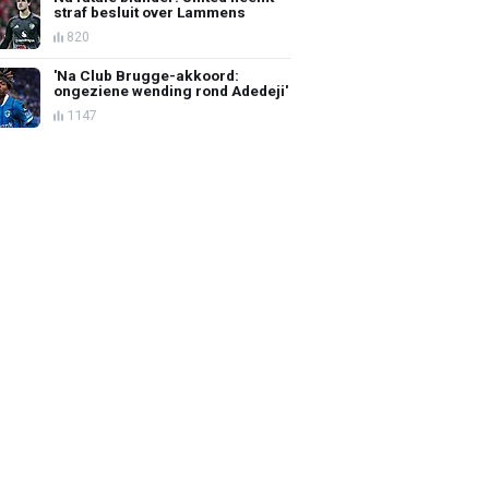
straf besluit over Lammens
820
'Na Club Brugge-akkoord:
ongeziene wending rond Adedeji'
1147