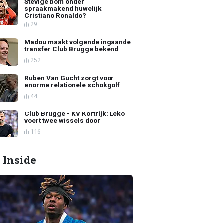
Stevige bom onder
spraakmakend huwelijk
Cristiano Ronaldo?
29
Madou maakt volgende ingaande
transfer Club Brugge bekend
252
Ruben Van Gucht zorgt voor
enorme relationele schokgolf
44
Club Brugge - KV Kortrijk: Leko
voert twee wissels door
116
 Inside