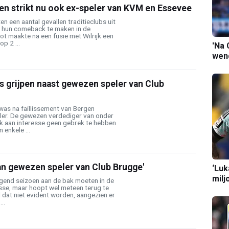
en strikt nu ook ex-speler van KVM en Essevee
en een aantal gevallen traditieclubs uit
l hun comeback te maken in de
t maakte na een fusie met Wilrijk een
p 2 ...
'Na 
wend
 grijpen naast gewezen speler van Club
as na faillissement van Bergen
eler. De gewezen verdediger van onder
k aan interesse geen gebrek te hebben
 enkele ...
an gewezen speler van Club Brugge'
‘Luk
milj
lgend seizoen aan de bak moeten in de
sse, maar hoopt wel meteen terug te
 dat niet evident worden, aangezien er
..