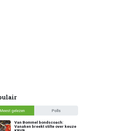
pulair
Meest gelezen
Polls
Van Bommel bondscoach:
Vanaken breekt stilte over keuze
KBVB