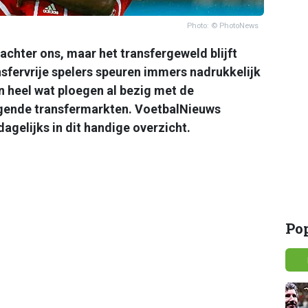
Photo: © PhotoNews
achter ons, maar het transfergeweld blijft
nsfervrije spelers speuren immers nadrukkelijk
n heel wat ploegen al bezig met de
lgende transfermarkten. VoetbalNieuws
dagelijks in dit handige overzicht.
Po