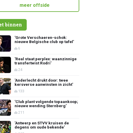
meer offside
et binnen
'Grote Verschaeren-schok:
nieuwe Belgische club op tafel'
6
'Real staat perplex: waanzinnige
transfertwist Rodri'
24
'Anderlecht drukt door: twee
kersverse aanwinsten in zicht'
133
'Club plant volgende topaankoop;
nieuwe wending Sternberg'
211
'Antwerp en STVV kruisen de
degens om oude bekende'