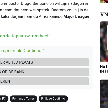
fenmeester Diego Simeone en wil zijn nadagen in
een team dat hem wel opstelt. Daarom zou hij in de
VN
 kalenderjaar naar de Amerikaanse
Major League
gende topaanwinst beet'
 speler als Coutinho?
 ER ALTIJD PLAATS
Na f
bes
N OP DE BANK
EËREN
l FC
Fernando Torres
Philippe Coutinho