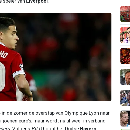
e speler van
Liverpool
.
in de zomer de overstap van Olympique Lyon naar
ljoenen euro's, maar wordt nu al weer in verband
ners
. Volgens
BILD
hoopt het Duitse
Bayern