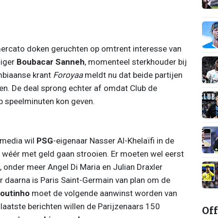
ercato doken geruchten op omtrent interesse van
diger
Boubacar Sanneh
, momenteel sterkhouder bij
mbiaanse krant
Foroyaa
meldt nu dat beide partijen
ten. De deal sprong echter af omdat Club de
p speelminuten kon geven.
 media wil
PSG
-eigenaar Nasser Al-Khelaïfi in de
wéér met geld gaan strooien. Er moeten wel eerst
 onder meer Angel Di Maria en Julian Draxler
 daarna is Paris Saint-Germain van plan om de
Coutinho
moet de volgende aanwinst worden van
laatste berichten willen de Parijzenaars 150
Off