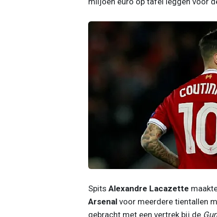
miljoen euro op tafel leggen voor d
Spits
Alexandre Lacazette
maakte 
Arsenal
voor meerdere tientallen mi
gebracht met een vertrek bij de
Gun