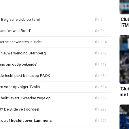
'Clu
Belgische club op tafel'
6
17M-
ransfertwist Rodri'
24
erse aanwinsten in zicht'
134
 nieuwe wending Sternberg'
212
ens om oude bekende'
113
nderlecht pakt bonus op PAOK
184
en voor opvolger Tzolis'
594
‘Clu
met
e helft levert Zweedse zege op
119
 De Bilde velt oordeel
293
t straf besluit over Lammens
566