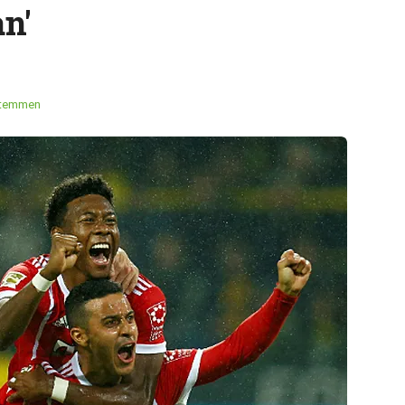
an'
stemmen