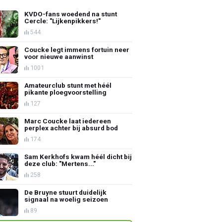
KVDO-fans woedend na stunt
Cercle: "Lijkenpikkers!"
544
Coucke legt immens fortuin neer
voor nieuwe aanwinst
1001
Amateurclub stunt met héél
pikante ploegvoorstelling
127
Marc Coucke laat iedereen
perplex achter bij absurd bod
174
Sam Kerkhofs kwam héél dicht bij
deze club: "Mertens..."
258
De Bruyne stuurt duidelijk
signaal na woelig seizoen
89