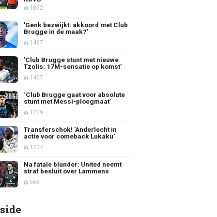
1862
'Genk bezwijkt: akkoord met Club
Brugge in de maak?'
1467
'Club Brugge stunt met nieuwe
Tzolis: 17M-sensatie op komst'
1457
‘Club Brugge gaat voor absolute
stunt met Messi-ploegmaat’
1229
Transferschok! 'Anderlecht in
actie voor comeback Lukaku'
1227
Na fatale blunder: United neemt
straf besluit over Lammens
566
side