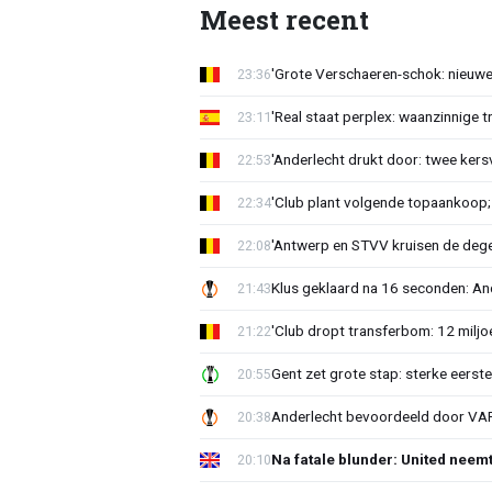
Meest recent
'Grote Verschaeren-schok: nieuwe 
23:36
'Real staat perplex: waanzinnige t
23:11
'Anderlecht drukt door: twee kersv
22:53
'Club plant volgende topaankoop;
22:34
'Antwerp en STVV kruisen de deg
22:08
Klus geklaard na 16 seconden: A
21:43
'Club dropt transferbom: 12 miljo
21:22
Gent zet grote stap: sterke eerst
20:55
Anderlecht bevoordeeld door VAR?
20:38
Na fatale blunder: United neem
20:10