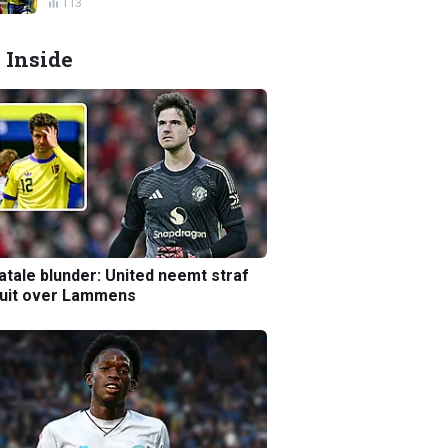
113
 Inside
atale blunder: United neemt straf
luit over Lammens