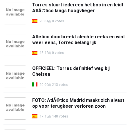
Torres stuurt iedereen het bos in en leidt
AtlÃ©tico langs hoogvlieger
23:54
0 votes
Atletico doorbreekt slechte reeks en wint
weer eens, Torres belangrijk
18:12
0 votes
OFFICIEEL: Torres definitief weg bij
Chelsea
20:00
213 votes
FOTO: AtlÃ©tico Madrid maakt zich alvast
op voor terugkeer verloren zoon
17:15
148 votes