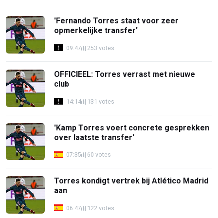
'Fernando Torres staat voor zeer
opmerkelijke transfer'
09:47
253 votes
OFFICIEEL: Torres verrast met nieuwe
club
14:14
131 votes
'Kamp Torres voert concrete gesprekken
over laatste transfer'
07:35
60 votes
Torres kondigt vertrek bij Atlético Madrid
aan
06:47
122 votes