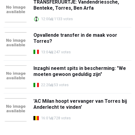
TRANSFERUURTJE: Vandendriessche,
Benteke, Torres, Ben Arfa
12:00
1133 votes
Opvallende transfer in de maak voor
Torres?
13:04
247 votes
Inzaghi neemt spits in bescherming: "We
moeten gewoon geduldig zijn"
22:20
53 votes
'AC Milan hoopt vervanger van Torres bij
Anderlecht te vinden'
16:01
728 votes