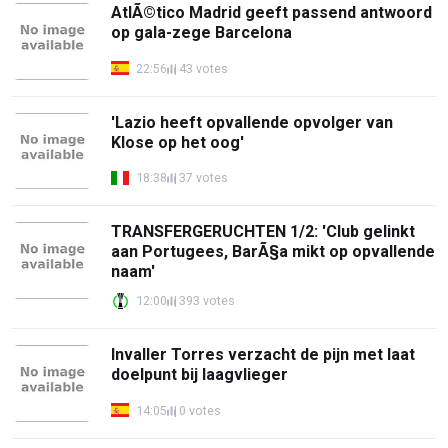
AtlÃ©tico Madrid geeft passend antwoord
op gala-zege Barcelona
22:56
43 votes
'Lazio heeft opvallende opvolger van
Klose op het oog'
18:38
37 votes
TRANSFERGERUCHTEN 1/2: 'Club gelinkt
aan Portugees, BarÃ§a mikt op opvallende
naam'
12:00
393 votes
Invaller Torres verzacht de pijn met laat
doelpunt bij laagvlieger
14:05
0 votes