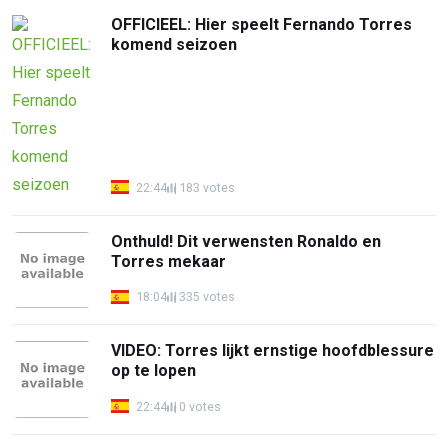
OFFICIEEL: Hier speelt Fernando Torres
komend seizoen
22:44
183 votes
Onthuld! Dit verwensten Ronaldo en
Torres mekaar
18:04
335 votes
VIDEO: Torres lijkt ernstige hoofdblessure
op te lopen
22:44
0 votes