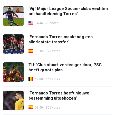
'Vijf Major League Soccer-clubs vechten
om handtekening Torres'
14:46
70 votes
'Fernando Torres maakt nog een
allerlaatste transfer'
10:15
171 votes
TU: 'Club stuurt verdediger door, PSG
heeft groots plan'
12:00
114 votes
'Fernando Torres heeft nieuwe
bestemming uitgekozen'
09:40
305 votes