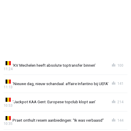
‘KV Mechelen heeft absolute toptransfer binnen’
100
11:24
‘Nieuwe dag, nieuw schandaal: affaire Infantino bij UEFA’
141
11:13
‘Jackpot KAA Gent: Europese topclub klopt aan’
214
10:53
Praet onthult resem aanbiedingen: “Ik was verbaasd”
144
10:35