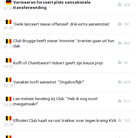
Vermeeren forceert plots sensationele
328
transferwending
07:50
'Genk lanceert nieuw offensief: dríé extra aanwinsten'
781
07:35
Club Brugge heeft nieuw 'monster': kranten gaan uit hun
990
dak
07:11
Koffi of Chambaere? Hubert geeft zijn keuze prijs
93
23:37
Vanaken looft aanwinst: "Ongelooflijk!"
664
23:13
Lee meteen lieveling bij Club: "Heb ik nog nooit
911
meegemaakt"
23:00
Efficiënt Club haalt na rust trekker over tegen kranig KVK
135
22:38