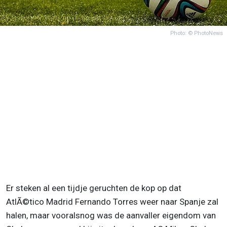
Photo: © PhotoNews
Er steken al een tijdje geruchten de kop op dat
AtlÃ©tico Madrid Fernando Torres weer naar Spanje zal
halen, maar vooralsnog was de aanvaller eigendom van