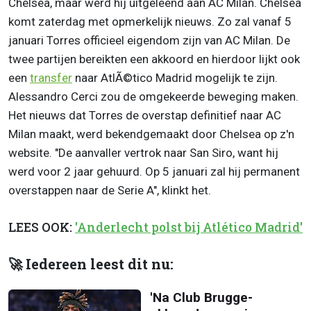
Chelsea, maar werd hij uitgeleend aan AC Milan. Chelsea
komt zaterdag met opmerkelijk nieuws. Zo zal vanaf 5
januari Torres officieel eigendom zijn van AC Milan. De
twee partijen bereikten een akkoord en hierdoor lijkt ook
een
transfer
naar AtlÃ©tico Madrid mogelijk te zijn.
Alessandro Cerci zou de omgekeerde beweging maken.
Het nieuws dat Torres de overstap definitief naar AC
Milan maakt, werd bekendgemaakt door Chelsea op z'n
website. "De aanvaller vertrok naar San Siro, want hij
werd voor 2 jaar gehuurd. Op 5 januari zal hij permanent
overstappen naar de Serie A", klinkt het.
LEES OOK:
'Anderlecht polst bij Atlético Madrid'
🚀 Iedereen leest dit nu:
'Na Club Brugge-