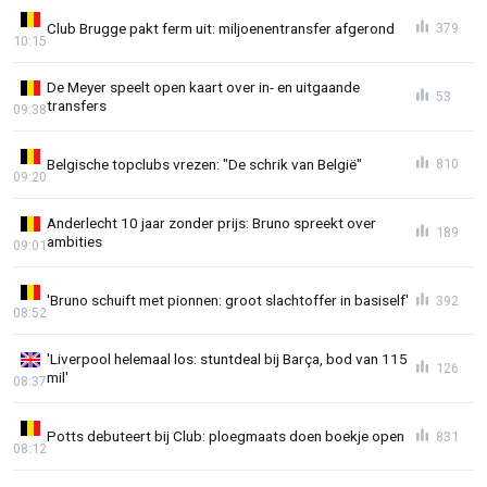
Club Brugge pakt ferm uit: miljoenentransfer afgerond
379
10:15
De Meyer speelt open kaart over in- en uitgaande
53
transfers
09:38
Belgische topclubs vrezen: "De schrik van België"
810
09:20
Anderlecht 10 jaar zonder prijs: Bruno spreekt over
189
ambities
09:01
'Bruno schuift met pionnen: groot slachtoffer in basiself'
392
08:52
'Liverpool helemaal los: stuntdeal bij Barça, bod van 115
126
mil'
08:37
Potts debuteert bij Club: ploegmaats doen boekje open
831
08:12