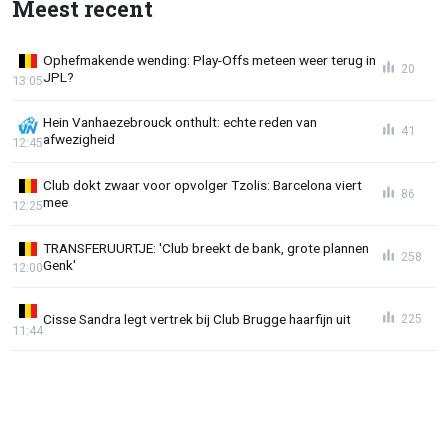
Meest recent
Ophefmakende wending: Play-Offs meteen weer terug in
20
JPL?
13:05
Hein Vanhaezebrouck onthult: echte reden van
41
afwezigheid
12:45
Club dokt zwaar voor opvolger Tzolis: Barcelona viert
86
mee
12:25
TRANSFERUURTJE: 'Club breekt de bank, grote plannen
258
Genk'
12:00
Cisse Sandra legt vertrek bij Club Brugge haarfijn uit
225
11:44