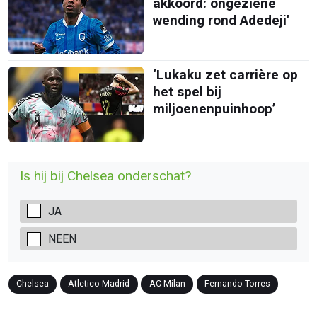
akkoord: ongeziene
wending rond Adedeji'
‘Lukaku zet carrière op
het spel bij
miljoenenpuinhoop’
Is hij bij Chelsea onderschat?
JA
NEEN
Chelsea
Atletico Madrid
AC Milan
Fernando Torres