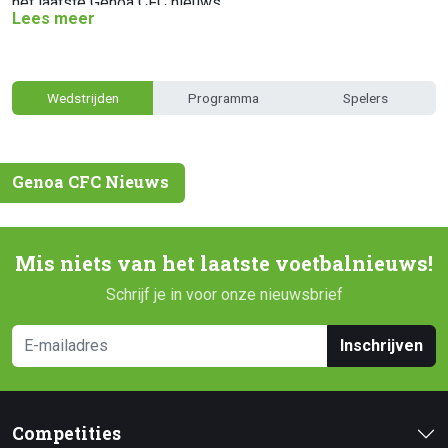
het laatste Genoa CFC nieuws.
Lees meer
Wedstrijden
Programma
Spelers
Genoa CFC Nieuws
Mis niets van het laatste voetbalnieuws!
Schrijf je in voor onze nieuwsbrief
Inschrijven
Competities