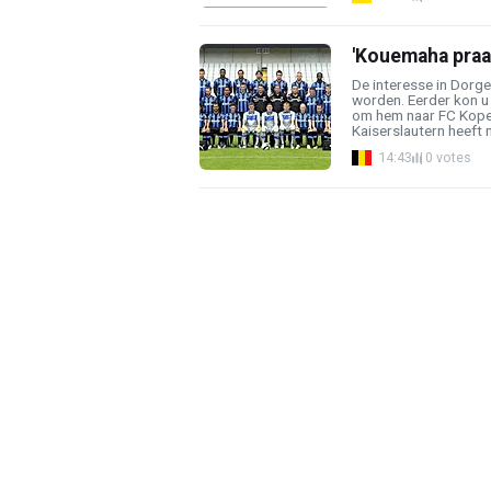
'Kouemaha praat
De interesse in Dorg
worden. Eerder kon u 
om hem naar FC Kopen
Kaiserslautern heeft nu
14:43
0 votes