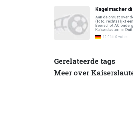
Kagelmacher dic
Aan de onrust over 
(foto, rechts) lijkt 
Beerschot AC onderg
Kaiserslautern in Duits
12:01
0 votes
Gerelateerde tags
Meer over Kaiserslaut