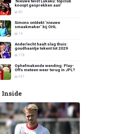
'Nieuwe twist Lukaku: topclub
knoopt gesprekken aan'
80
Simons ontdekt ‘nieuwe
smaakmaker’ bij OHL
14
Anderlecht haalt slag thuis:
goudhaantje tekent tot 2029
178
Ophefmakende wending: Play-
Offs meteen weer terug in JPL?
597
 Inside