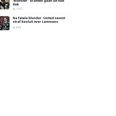
'monster': kranten gaan uit hun
dak
1062
Na fatale blunder: United neemt
straf besluit over Lammens
868