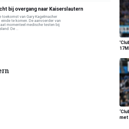
ht bij overgang naar Kaiserslautern
de toekomst van Gary Kagelmacher
een einde te komen. De aanvoerder van
aat momenteel medische testen bij
land. De ...
'Clu
17M-
ern
‘Clu
met