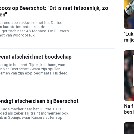
oos op Beerschot: "Dit is niet fatsoenlijk, zo
en"
 reeds een akkoord met het Duitse
n laatste instantie trok de
iger toch naar AS Monaco. De Duitsers
‘Luk
ot van woordbreuk ...
milj
eemt afscheid met boodschap
rug in het land. Tijdelijk althans, want
in van Beerschot kwam zijn spullen
nemen van zijn ex-ploegmaats. Hij deed
digt afscheid aan bij Beerschot
Na f
 Kagelmacher naar het Duitse 1. FC
bes
goed als zeker. Hij traint momenteel ook
b in Spanje, waar Kaiserslautern op
.