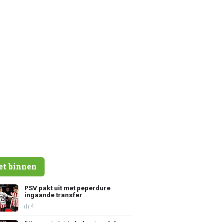
et binnen
PSV pakt uit met peperdure
ingaande transfer
4