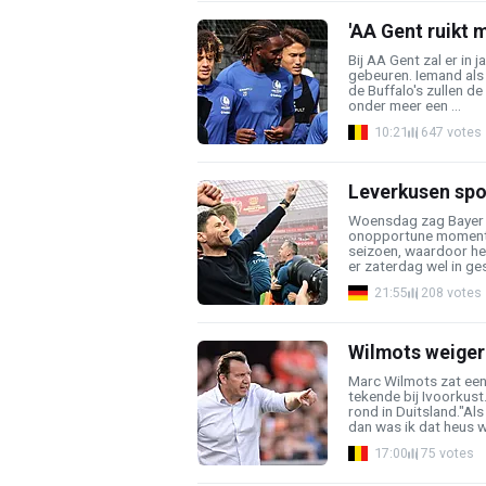
'AA Gent ruikt 
Bij AA Gent zal er in 
gebeuren. Iemand als
de Buffalo's zullen de
onder meer een ...
10:21
647 votes
Leverkusen spoe
Woensdag zag Bayer 
onopportune moment 
seizoen, waardoor he
er zaterdag wel in ges
21:55
208 votes
Wilmots weigerd
Marc Wilmots zat een
tekende bij Ivoorkust
rond in Duitsland."Als 
dan was ik dat heus we
17:00
75 votes