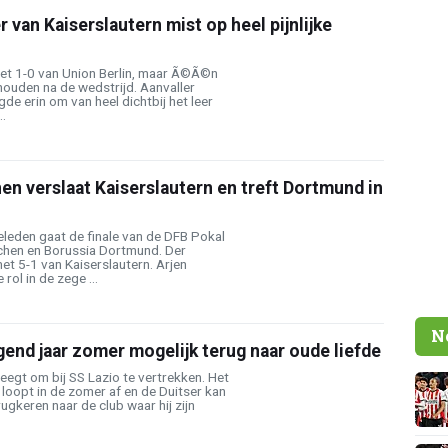
 van Kaiserslautern mist op heel pijnlijke
et 1-0 van Union Berlin, maar Ã©Ã©n
houden na de wedstrijd. Aanvaller
de erin om van heel dichtbij het leer
..
n verslaat Kaiserslautern en treft Dortmund in
eleden gaat de finale van de DFB Pokal
hen en Borussia Dortmund. Der
t 5-1 van Kaiserslautern. Arjen
ol in de zege ...
N
gend jaar zomer mogelijk terug naar oude liefde
egt om bij SS Lazio te vertrekken. Het
 loopt in de zomer af en de Duitser kan
ugkeren naar de club waar hij zijn