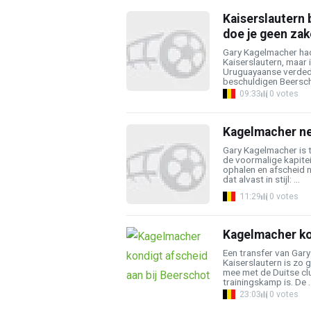
Kaiserslautern b
doe je geen zak
Gary Kagelmacher had
Kaiserslautern, maar i
Uruguayaanse verded
beschuldigen Beersch
09:33
0 votes
Kagelmacher n
Gary Kagelmacher is te
de voormalige kapite
ophalen en afscheid 
dat alvast in stijl: ...
11:29
0 votes
Kagelmacher kon
Een transfer van Gary
Kaiserslautern is zo 
mee met de Duitse clu
trainingskamp is. De ..
23:03
0 votes