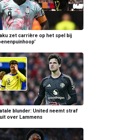
aku zet carrière op het spel bij
oenenpuinhoop’
atale blunder: United neemt straf
luit over Lammens