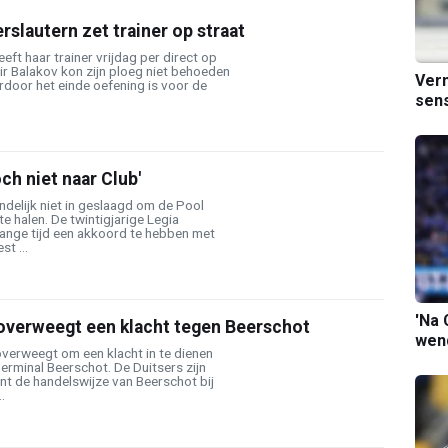
rslautern zet trainer op straat
eft haar trainer vrijdag per direct op
ir Balakov kon zijn ploeg niet behoeden
Verm
rdoor het einde oefening is voor de
sens
ch niet naar Club'
endelijk niet in geslaagd om de Pool
te halen. De twintigjarige Legia
lange tijd een akkoord te hebben met
t ...
'Na 
 overweegt een klacht tegen Beerschot
wend
overweegt om een klacht in te dienen
erminal Beerschot. De Duitsers zijn
nt de handelswijze van Beerschot bij
.