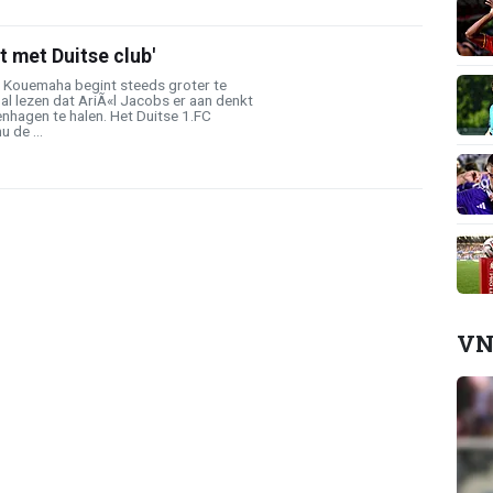
 met Duitse club'
e Kouemaha begint steeds groter te
al lezen dat AriÃ«l Jacobs er aan denkt
hagen te halen. Het Duitse 1.FC
 de ...
VN