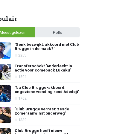
pulair
Meest gelezen
Polls
'Genk bezwijkt: akkoord met Club
Brugge in de maak?'
2253
Transferschok! 'Anderlecht in
actie voor comeback Lukaku'
1801
'Na Club Brugge-akkoord:
ongeziene wending rond Adedeji'
1762
'Club Brugge verrast: zesde
zomeraanwinst onderweg'
1339
Club Brugge heeft nieuw