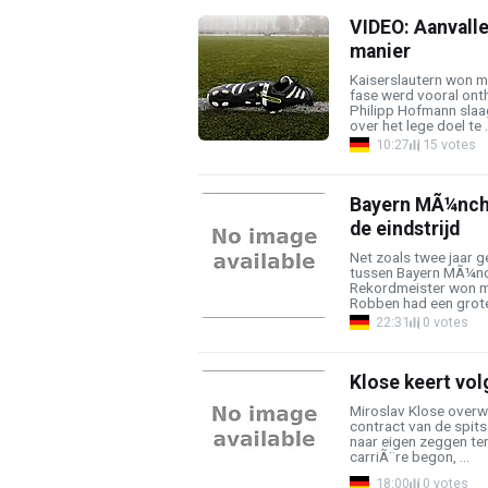
VIDEO: Aanvaller
manier
Kaiserslautern won m
fase werd vooral ont
Philipp Hofmann slaag
over het lege doel te .
10:27
15 votes
Bayern MÃ¼nche
de eindstrijd
Net zoals twee jaar g
tussen Bayern MÃ¼nc
Rekordmeister won me
Robben had een grote r
22:31
0 votes
Klose keert vol
Miroslav Klose overwe
contract van de spits
naar eigen zeggen ter
carriÃ¨re begon, ...
18:00
0 votes