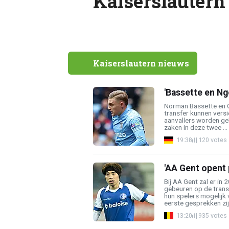
Kaiserslautern
Kaiserslautern nieuws
'Bassette en Ng
Norman Bassette en C
transfer kunnen vers
aanvallers worden gel
zaken in deze twee ...
19:38
120 votes
'AA Gent opent 
Bij AA Gent zal er in
gebeuren op de trans
hun spelers mogelijk 
eerste gesprekken zijn
13:20
935 votes