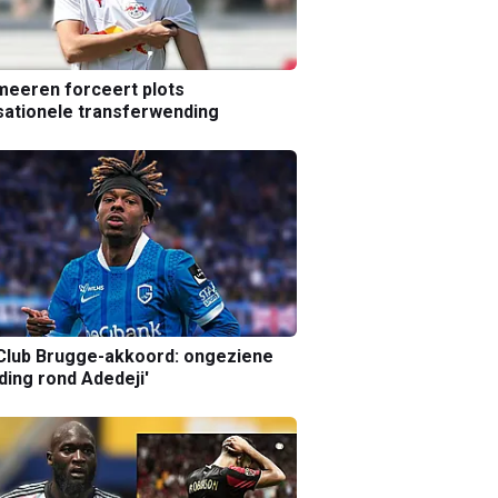
eeren forceert plots
ationele transferwending
Club Brugge-akkoord: ongeziene
ing rond Adedeji'