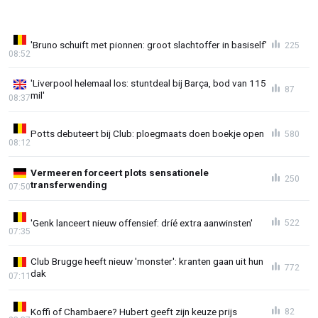
'Bruno schuift met pionnen: groot slachtoffer in basiself'
225
08:52
'Liverpool helemaal los: stuntdeal bij Barça, bod van 115
87
mil'
08:37
Potts debuteert bij Club: ploegmaats doen boekje open
580
08:12
Vermeeren forceert plots sensationele
250
transferwending
07:50
'Genk lanceert nieuw offensief: dríé extra aanwinsten'
522
07:35
Club Brugge heeft nieuw 'monster': kranten gaan uit hun
772
dak
07:11
Koffi of Chambaere? Hubert geeft zijn keuze prijs
82