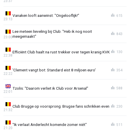
23:37
Vanaken looft aanwinst: "Ongelooflijk!"
615
23:13
Lee meteen lieveling bij Club: "Heb ik nog nooit
843
meegemaakt"
23:00
Efficiënt Club haalt na rust trekker over tegen kranig KVK
130
22:38
'Clement vangt bot: Standard eist 8 miljoen euro'
354
22:22
Tzolis: "Daarom verliet ik Club voor Arsenal"
588
22:01
Club Brugge op voorsprong: Brugse fans schrikken even
230
21:32
"Ik verlaat Anderlecht komende zomer niét"
511
21:20