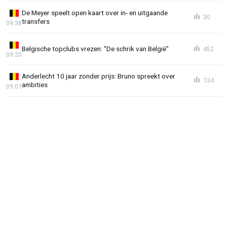
De Meyer speelt open kaart over in- en uitgaande
30
transfers
09:38
Belgische topclubs vrezen: "De schrik van België"
452
09:20
Anderlecht 10 jaar zonder prijs: Bruno spreekt over
134
ambities
09:01