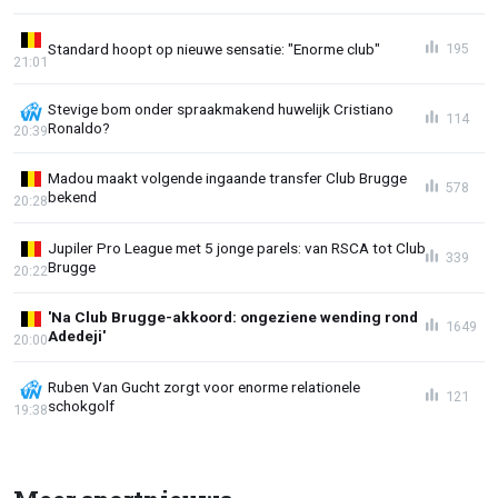
Standard hoopt op nieuwe sensatie: "Enorme club"
195
21:01
Stevige bom onder spraakmakend huwelijk Cristiano
114
Ronaldo?
20:39
Madou maakt volgende ingaande transfer Club Brugge
578
bekend
20:28
Jupiler Pro League met 5 jonge parels: van RSCA tot Club
339
Brugge
20:22
'Na Club Brugge-akkoord: ongeziene wending rond
1649
Adedeji'
20:00
Ruben Van Gucht zorgt voor enorme relationele
121
schokgolf
19:38