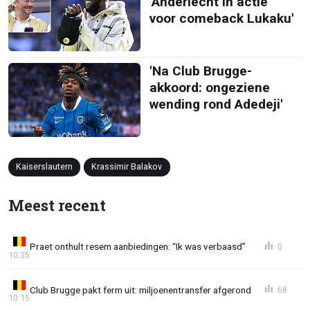
'Anderlecht in actie
voor comeback Lukaku'
'Na Club Brugge-
akkoord: ongeziene
wending rond Adedeji'
Kaiserslautern
Krassimir Balakov
Meest recent
Praet onthult resem aanbiedingen: “Ik was verbaasd”
0
10:35
Club Brugge pakt ferm uit: miljoenentransfer afgerond
68
10:15