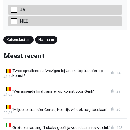
JA
NEE
Kaiserslautern
Hofmann
Meest recent
Twee opvallende afwezigen bij Union: toptransfer op
14
komst?
21:17
'Verrassende knaltransfer op komst voor Genk'
29
21:02
'Miljoenentransfer Cercle, Kortrijk wil ook nog toeslaan'
26
20:36
Grote verrassing: 'Lukaku geeft jawoord aan nieuwe club'
193