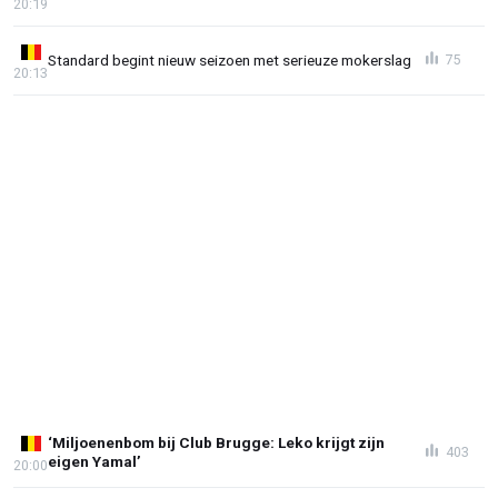
20:19
Standard begint nieuw seizoen met serieuze mokerslag
75
20:13
‘Miljoenenbom bij Club Brugge: Leko krijgt zijn
403
eigen Yamal’
20:00