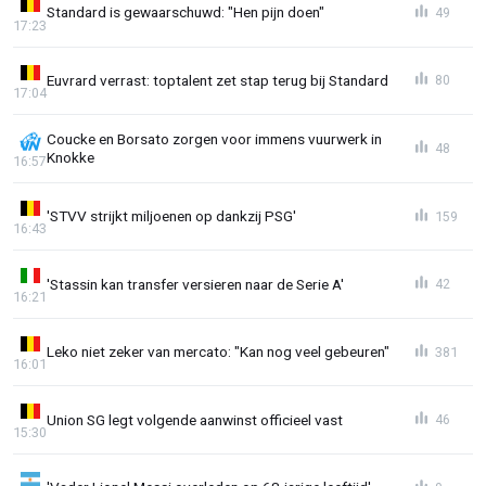
Standard is gewaarschuwd: "Hen pijn doen"
49
17:23
Euvrard verrast: toptalent zet stap terug bij Standard
80
17:04
Coucke en Borsato zorgen voor immens vuurwerk in
48
Knokke
16:57
'STVV strijkt miljoenen op dankzij PSG'
159
16:43
'Stassin kan transfer versieren naar de Serie A'
42
16:21
Leko niet zeker van mercato: "Kan nog veel gebeuren"
381
16:01
Union SG legt volgende aanwinst officieel vast
46
15:30