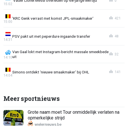
'Vader Lionel Messi overleden op 68-jarige leeftijd'
0
15:02
'KRC Genk verrast met komst JPL-smaakmaker'
421
15:00
PSV pakt uit met peperdure ingaande transfer
48
14:31
Van Gaal lokt met Instagram-bericht massale smeekbede
32
uit
14:10
Simons ontdekt ‘nieuwe smaakmaker’ bij OHL
141
14:04
Meer sportnieuws
Grote naam moet Tour onmiddellijk verlaten na
opmerkelijke strijd