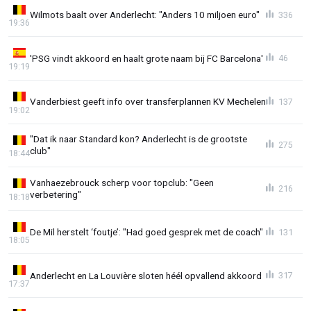
Wilmots baalt over Anderlecht: "Anders 10 miljoen euro"
336
19:36
'PSG vindt akkoord en haalt grote naam bij FC Barcelona'
46
19:19
Vanderbiest geeft info over transferplannen KV Mechelen
137
19:02
"Dat ik naar Standard kon? Anderlecht is de grootste
275
club"
18:44
Vanhaezebrouck scherp voor topclub: "Geen
216
verbetering"
18:18
De Mil herstelt ‘foutje’: "Had goed gesprek met de coach"
131
18:05
Anderlecht en La Louvière sloten héél opvallend akkoord
317
17:37