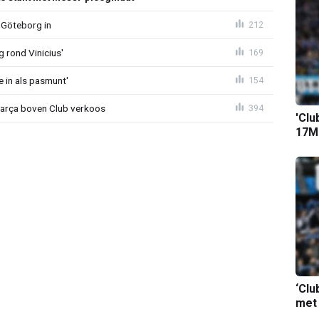
 Göteborg in
212
g rond Vinicius'
169
e in als pasmunt'
154
Barça boven Club verkoos
394
'Clu
17M-
‘Clu
met