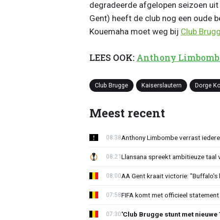
degradeerde afgelopen seizoen uit 
Gent) heeft de club nog een oude b
Kouemaha moet weg bij
Club Brug
LEES OOK:
Anthony Limbombe 
Club Brugge
Kaiserslautern
Dorge K
Meest recent
Anthony Limbombe verrast iedere
08:38
Llansana spreekt ambitieuze taal
08:21
AA Gent kraait victorie: "Buffalo's
08:00
FIFA komt met officieel statement
07:58
'Club Brugge stunt met nieuwe 
07:30