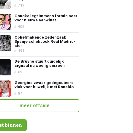
719
Coucke legt immens fortuin neer
voor nieuwe aanwinst
906
Ophefmakende zedenzaak
Spanje schokt ook Real Madrid-
ster
191
De Bruyne stuurt duidelijk
signaal na woelig seizoen
69
Georgina zwaar gedegouteerd
vlak voor huwelijk met Ronaldo
84
meer offside
et binnen