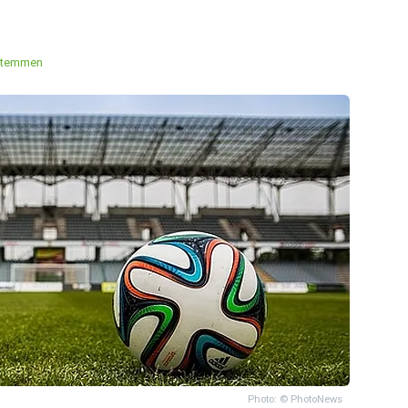
stemmen
Photo: © PhotoNews