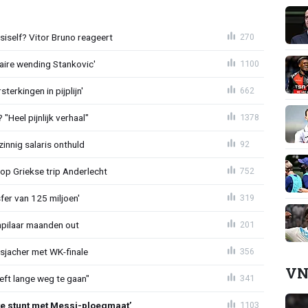
iself? Vitor Bruno reageert
270
aire wending Stankovic'
1100
terkingen in pijplijn'
662
"Heel pijnlijk verhaal"
1378
zinnig salaris onthuld
92
op Griekse trip Anderlecht
752
sfer van 125 miljoen'
319
npilaar maanden out
201
esjacher met WK-finale
356
VN
eeft lange weg te gaan"
341
te stunt met Messi-ploegmaat’
1103