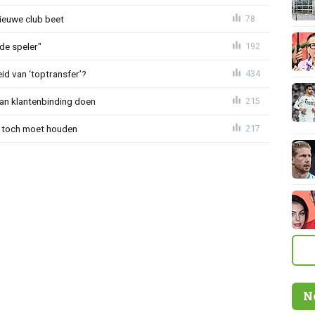
ieuwe club beet
78
de speler"
192
id van ‘toptransfer’?
434
aan klantenbinding doen
215
 toch moet houden
217
N