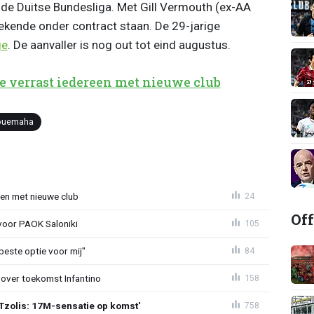
de Duitse Bundesliga. Met Gill Vermouth (ex-AA
ekende onder contract staan. De 29-jarige
ge
. De aanvaller is nog out tot eind augustus.
verrast iedereen met nieuwe club
ouemaha
en met nieuwe club
24
Off
 voor PAOK Saloniki
105
 beste optie voor mij"
84
 over toekomst Infantino
158
Tzolis: 17M-sensatie op komst'
758