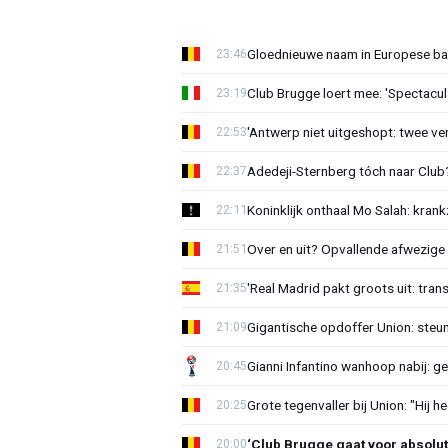
Gloednieuwe naam in Europese bas
23:46
Club Brugge loert mee: 'Spectacul
23:19
'Antwerp niet uitgeshopt: twee vers
22:53
Adedeji-Sternberg tóch naar Club? 
22:37
Koninklijk onthaal Mo Salah: krank
22:11
Over en uit? Opvallende afwezige 
21:51
'Real Madrid pakt groots uit: tran
21:35
Gigantische opdoffer Union: steu
21:09
Gianni Infantino wanhoop nabij: g
20:45
Grote tegenvaller bij Union: "Hij h
20:25
‘Club Brugge gaat voor absolu
20:00