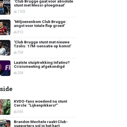
‘Club Brugge gaat voor absolute
stunt met Messi-ploegmaat’
1103
‘Miljoenenbom Club Brugge:
angst voor totale flop groeit’
912
'Club Brugge stunt met nieuwe
Tzolis: 17M-sensatie op komst'
758
Laatste stuiptrekking Infatino?
Crisismeeting afgekondigd
258
side
KVDO-fans woedend na stunt
Cercle: "Lijkenpikkers!"
536
Brandon Mechele raakt Club-
supporters vol in het hart