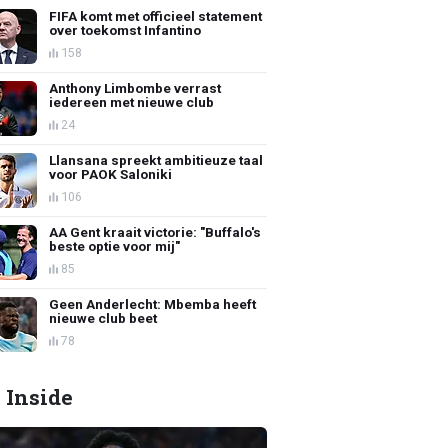
FIFA komt met officieel statement
over toekomst Infantino
158
Anthony Limbombe verrast
iedereen met nieuwe club
24
Llansana spreekt ambitieuze taal
voor PAOK Saloniki
106
AA Gent kraait victorie: "Buffalo's
beste optie voor mij"
85
Geen Anderlecht: Mbemba heeft
nieuwe club beet
78
 Inside