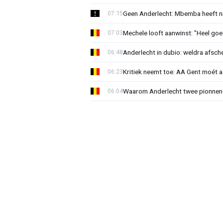
Geen Anderlecht: Mbemba heeft n
07:15
Mechele looft aanwinst: "Heel goe
07:03
Anderlecht in dubio: weldra afsche
06:48
Kritiek neemt toe: AA Gent moét 
06:23
Waarom Anderlecht twee pionnen
06:04