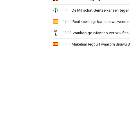
De Mil schat Gentse kansen tegen
19:53
'Real keert zijn kar: nieuwe wendin
19:44
'Wanhopige Infantino zet WK-final
19:23
Makelaar legt uit waarom Bisiwu 
19:12