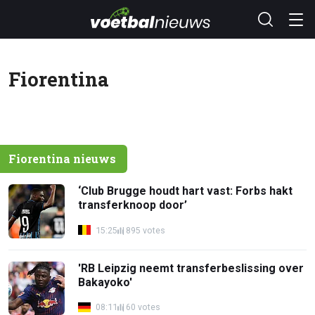
Fiorentina
Fiorentina nieuws
‘Club Brugge houdt hart vast: Forbs hakt
transferknoop door’
15:25
895 votes
'RB Leipzig neemt transferbeslissing over
Bakayoko'
08:11
60 votes