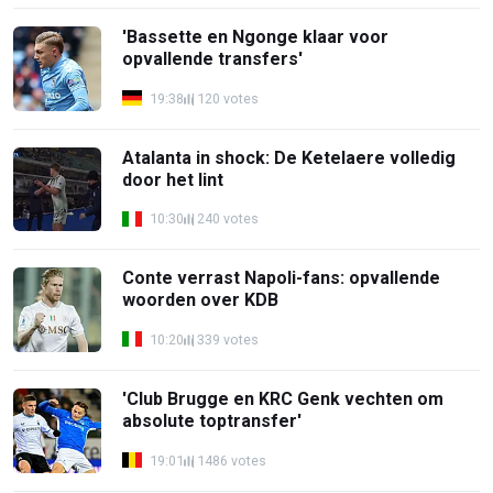
'Bassette en Ngonge klaar voor
opvallende transfers'
19:38
120 votes
Atalanta in shock: De Ketelaere volledig
door het lint
10:30
240 votes
Conte verrast Napoli-fans: opvallende
woorden over KDB
10:20
339 votes
'Club Brugge en KRC Genk vechten om
absolute toptransfer'
19:01
1486 votes