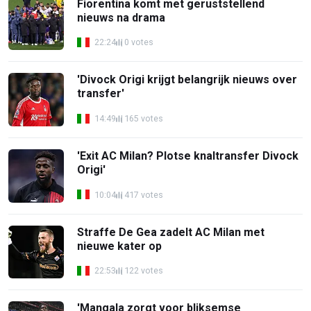
Fiorentina komt met geruststellend
nieuws na drama
22:24
0 votes
'Divock Origi krijgt belangrijk nieuws over
transfer'
14:49
165 votes
'Exit AC Milan? Plotse knaltransfer Divock
Origi'
10:04
417 votes
Straffe De Gea zadelt AC Milan met
nieuwe kater op
22:53
122 votes
'Mangala zorgt voor bliksemse