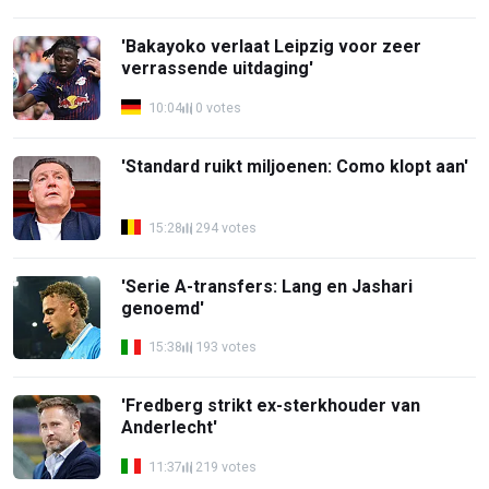
'Bakayoko verlaat Leipzig voor zeer
verrassende uitdaging'
10:04
0 votes
'Standard ruikt miljoenen: Como klopt aan'
15:28
294 votes
'Serie A-transfers: Lang en Jashari
genoemd'
15:38
193 votes
'Fredberg strikt ex-sterkhouder van
Anderlecht'
11:37
219 votes