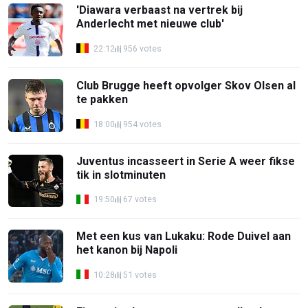
'Diawara verbaast na vertrek bij
Anderlecht met nieuwe club'
22:12
956 votes
Club Brugge heeft opvolger Skov Olsen al
te pakken
18:00
954 votes
Juventus incasseert in Serie A weer fikse
tik in slotminuten
19:50
67 votes
Met een kus van Lukaku: Rode Duivel aan
het kanon bij Napoli
10:28
51 votes