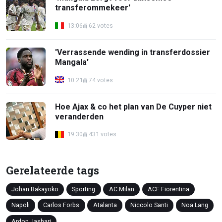
transferommekeer'
13:06
62 votes
'Verrassende wending in transferdossier
Mangala'
10:21
74 votes
Hoe Ajax & co het plan van De Cuyper niet
veranderden
19:30
431 votes
Gerelateerde tags
Johan Bakayoko
Sporting
AC Milan
ACF Fiorentina
Napoli
Carlos Forbs
Atalanta
Niccolo Santi
Noa Lang
Ardon Jashari