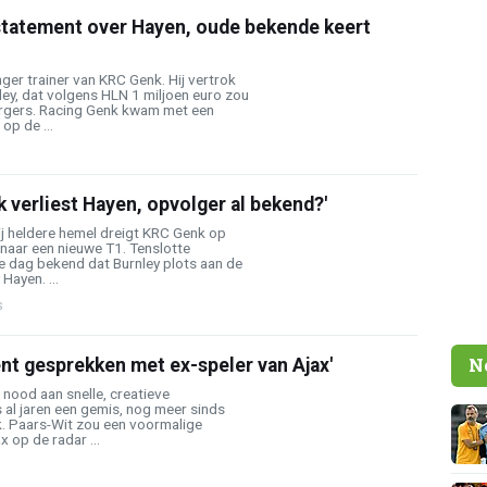
tatement over Hayen, oude bekende keert
nger trainer van KRC Genk. Hij vertrok
ey, dat volgens HLN 1 miljoen euro zou
rgers. Racing Genk kwam met een
op de ...
k verliest Hayen, opvolger al bekend?'
ij heldere hemel dreigt KRC Genk op
naar een nieuwe T1. Tenslotte
e dag bekend dat Burnley plots aan de
Hayen. ...
s
N
nt gesprekken met ex-speler van Ajax'
nood aan snelle, creatieve
s al jaren een gemis, nog meer sinds
k. Paars-Wit zou een voormalige
x op de radar ...