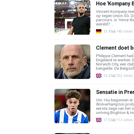
Hoe 'Kompany B
Vincent Kompany nee
op tegen Union SG. De
parcours. Is ‘Vince the
wereld? ...
15:43
145 votes
Clement doet bo
Philippe Clement had 
Engeland te werken. E
Norwich City, een cl
bengelde. De Belgische
15:23
252 votes
Sensatie in Pr
Om 16u begonnen er 
Wolverhampton probe
eerste zege van het s
ontving Brighton & Ho
17:53
112 votes