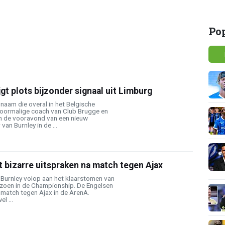
Po
jgt plots bijzonder signaal uit Limburg
 naam die overal in het Belgische
voormalige coach van Club Brugge en
n de vooravond van een nieuw
an Burnley in de ...
 bizarre uitspraken na match tegen Ajax
 Burnley volop aan het klaarstomen van
eizoen in de Championship. De Engelsen
nmatch tegen Ajax in de ArenA.
l ...