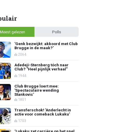
pulair
Meest gelezen
Polls
'Genk bezwijkt: akkoord met Club
Brugge in de maak?'
2064
Adedeji-Sternberg tóch naar
Club? "Heel pijnlijk verhaal"
1944
Club Brugge loert mee:
'Spectaculaire wending
Stankovic'
1801
Transferschok! 'Anderlecht in
actie voor comeback Lukaku'
1703
‘Lukaku zet carrière op het spel