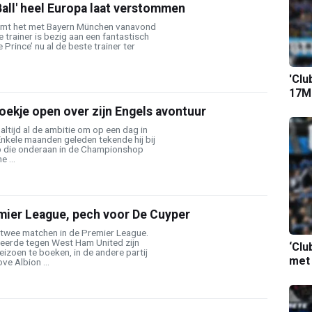
all' heel Europa laat verstommen
mt het met Bayern München vanavond
 trainer is bezig aan een fantastisch
 Prince’ nu al de beste trainer ter
'Clu
17M-
ekje open over zijn Engels avontuur
altijd al de ambitie om op een dag in
nkele maanden geleden tekende hij bij
ub die onderaan in de Championshop
 ...
emier League, pech voor De Cuyper
twee matchen in de Premier League.
erde tegen West Ham United zijn
‘Clu
eizoen te boeken, in de andere partij
met
ve Albion ...