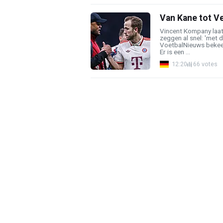
Van Kane tot Ve
Vincent Kompany laat
zeggen al snel: 'met d
VoetbalNieuws bekeek 
Er is een ...
12:20
66 votes