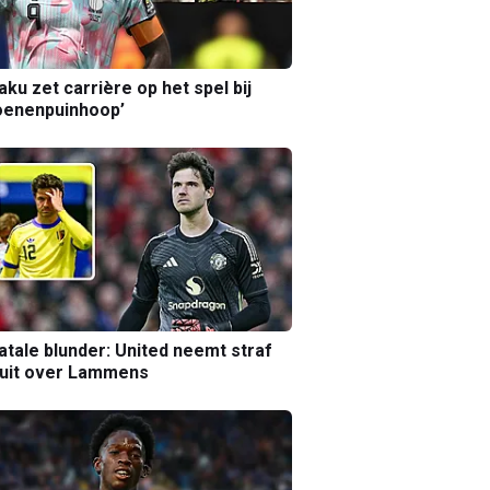
aku zet carrière op het spel bij
oenenpuinhoop’
atale blunder: United neemt straf
luit over Lammens