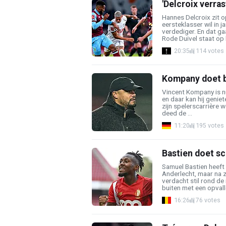
'Delcroix verra
Hannes Delcroix zit o
eersteklasser wil in j
verdediger. En dat g
Rode Duivel staat op h
20:35
114 votes
Kompany doet b
Vincent Kompany is n
en daar kan hij genie
zijn spelerscarrière 
deed de ...
11:20
195 votes
Bastien doet sc
Samuel Bastien heeft 
Anderlecht, maar na z
verdacht stil rond d
buiten met een opvalle
16:26
76 votes