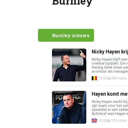
Burnley
Burnley nieuws
Nicky Hayen kri
Nicky Hayen blijft een
voetbal opduikt. De 
Racing Genk staat aa
avontuur als manager v
12:07
290 votes
Hayen komt met
Nicky Hayen werkt bij
zijn team voor het s
speelden in een oefe
Achteraf was Hayen we
10:22
170 votes