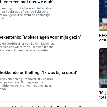
st iedereen met nieuwe club'
p een zijspoor bij Burnley. De Engelse
anuari dolgraag af van de Belgische
aat ook gebeuren, want de eenmalige
et ...
Reco
ekentenis: “Mokerslagen voor mijn gezin”
een 
u de hoofdtrainer van Bayern München
ten van een winterstop. Dat was tijdens
wel anders. Op een persconferentie
hokkende onthulling: “Ik was bijna dood”
een verleden bij Standard Luik en RSC
ijn passage bij Burnley werd het
e middenvelder. Nu kwam Bastien naar
nde ...
‘Mil
tota