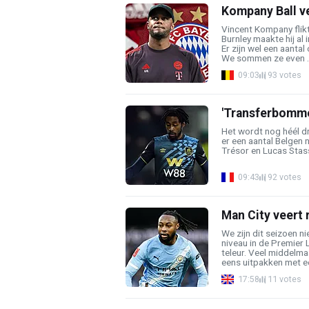
Kompany Ball ve
Vincent Kompany flikt
Burnley maakte hij al 
Er zijn wel een aanta
We sommen ze even ..
09:03
93 votes
'Transferbommet
Het wordt nog héél d
er een aantal Belgen 
Trésor en Lucas Stass
09:43
92 votes
Man City veert 
We zijn dit seizoen n
niveau in de Premier 
teleur. Veel middelma
eens uitpakken met ee
17:58
11 votes