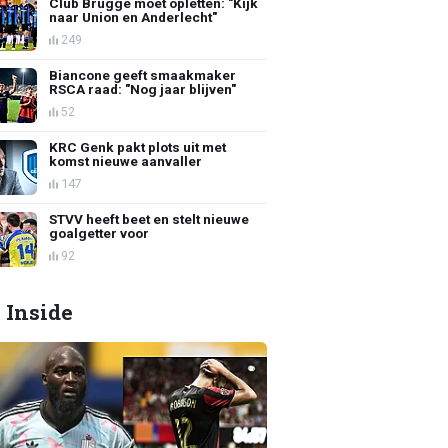
Club Brugge moet opletten: "Kijk
naar Union en Anderlecht"
249
Biancone geeft smaakmaker
RSCA raad: "Nog jaar blijven"
52
KRC Genk pakt plots uit met
komst nieuwe aanvaller
147
STVV heeft beet en stelt nieuwe
goalgetter voor
92
 Inside