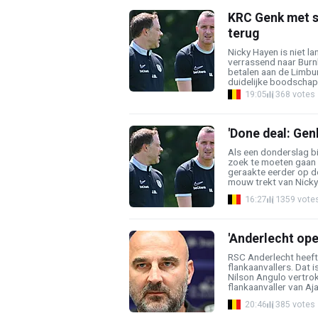
KRC Genk met s
terug
Nicky Hayen is niet la
verrassend naar Burnl
betalen aan de Limbu
duidelijke boodschap 
19:05
368 votes
'Done deal: Gen
Als een donderslag b
zoek te moeten gaan 
geraakte eerder op d
mouw trekt van Nicky 
16:27
1359 vote
'Anderlecht ope
RSC Anderlecht heeft 
flankaanvallers. Dat i
Nilson Angulo vertro
flankaanvaller van Aja
20:46
385 votes