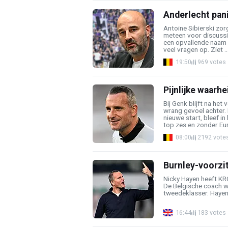
Anderlecht pani
Antoine Sibierski zor
meteen voor discussie
een opvallende naam u
veel vragen op. Ziet ..
19:50
969 votes
Pijnlijke waarh
Bij Genk blijft na het
wrang gevoel achter.
nieuwe start, bleef i
top zes en zonder Eur
08:00
2192 vote
Burnley-voorzit
Nicky Hayen heeft KRC
De Belgische coach w
tweedeklasser. Hayen k
16:44
183 votes