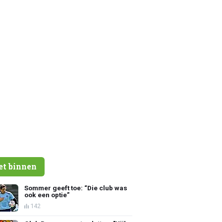
et binnen
Sommer geeft toe: “Die club was
ook een optie”
142