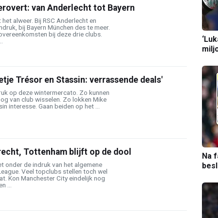
rovert: van Anderlecht tot Bayern
 het alweer. Bij RSC Anderlecht en
indruk, bij Bayern München des te meer.
l overeenkomsten bij deze drie clubs.
‘Luk
.
milj
je Trésor en Stassin: verrassende deals'
ruk op deze wintermercato. Zo kunnen
nog van club wisselen. Zo lokken Mike
in interesse. Gaan beiden op het ...
recht, Tottenham blijft op de dool
Na f
iet onder de indruk van het algemene
bes
League. Veel topclubs stellen toch wel
at. Kon Manchester City eindelijk nog
n ...