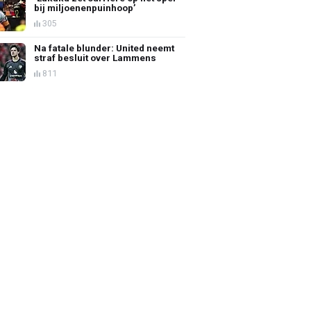
bij miljoenenpuinhoop’
305
Na fatale blunder: United neemt
straf besluit over Lammens
811