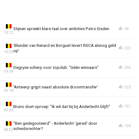
Stijnen spreekt klare taal over ambities Patro Eisden
49
10:22
'Blunder van Renard en Borguet levert RSCA alsnog geld
322
op'
10:03
Degryse scherp voor topclub: "Géén winnaars"
295
09:38
'Antwerp grijpt naast absolute droomtransfer'
323
09:18
Bruno doet oproep: "Ik wil dat hij bij Anderlecht blijft"
757
09:04
"Ben gedegouteerd" - Anderlecht 'gered' door
709
scheidsrechter?
08:52