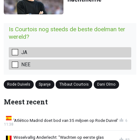
Is Courtois nog steeds de beste doelman ter
wereld?
JA
NEE
Rode Duivels
Spanje
Thibaut Courtois
Dani Olmo
Meest recent
'Atlético Madrid doet bod van 35 miljoen op Rode Duivel'
6
11:38
Wisselvallig Anderlecht: "Wachten op eerste glas
83