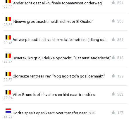
'Anderlecht gaat all-in: finale topaanwinst onderweg'
894
06:11
'Nieuwe grootmacht meldt zich voor El Ouahdi'
206
23:55
Antwerp houdt hart vast: revelatie meteen tijdlang out
361
23:46
Sibierski krijgt duidelijke opdracht: "Dat mist Anderlecht"
513
23:27
Glorieuze rentree Frey: "Nog nooit zo'n goal gemaakt"
122
22:57
Vitor Bruno looft invallers en hint naar transfers
563
22:34
Godts speelt open kaart over transfer naar PSG
127
22:08