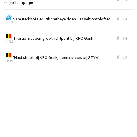
champagne"
11:22
Sam Kerkhofs en Rik Verheye doen Hasselt ontploffen
44
11:12
Thorup ziet één groot lichtpunt bij KRC Genk
64
11:04
'Hasi shopt bij KRC Genk, géén succes bij STVV'
70
10:39