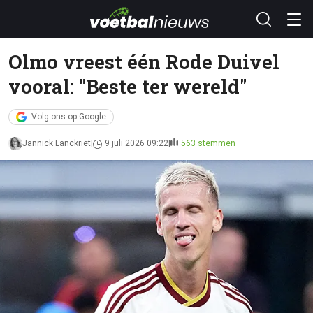
Olmo vreest één Rode Duivel
vooral: "Beste ter wereld"
Volg ons op Google
Jannick Lanckriet
9 juli 2026 09:22
563 stemmen