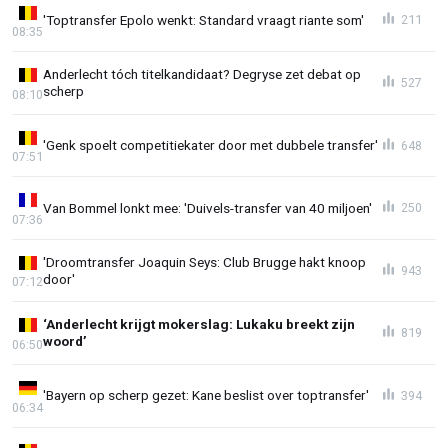
'Toptransfer Epolo wenkt: Standard vraagt riante som'
211
08:35
Anderlecht tóch titelkandidaat? Degryse zet debat op
527
scherp
08:10
'Genk spoelt competitiekater door met dubbele transfer'
648
07:51
Van Bommel lonkt mee: 'Duivels-transfer van 40 miljoen'
250
07:36
'Droomtransfer Joaquin Seys: Club Brugge hakt knoop
943
door'
07:12
‘Anderlecht krijgt mokerslag: Lukaku breekt zijn
819
woord’
06:50
'Bayern op scherp gezet: Kane beslist over toptransfer'
394
06:34