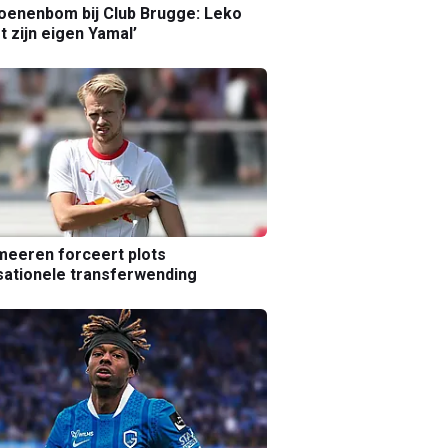
joenenbom bij Club Brugge: Leko
gt zijn eigen Yamal’
eeren forceert plots
ationele transferwending