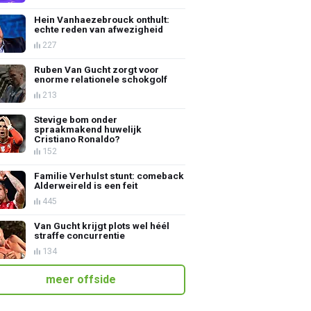
Hein Vanhaezebrouck onthult:
echte reden van afwezigheid
227
Ruben Van Gucht zorgt voor
enorme relationele schokgolf
213
Stevige bom onder
spraakmakend huwelijk
Cristiano Ronaldo?
152
Familie Verhulst stunt: comeback
Alderweireld is een feit
445
Van Gucht krijgt plots wel héél
straffe concurrentie
134
meer offside