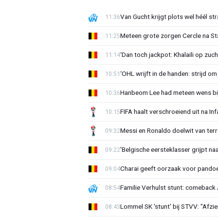
Van Gucht krijgt plots wel héél st
11:36
Meteen grote zorgen Cercle na Sta
11:25
‘Dan toch jackpot: Khalaili op zuc
11:14
‘OHL wrijft in de handen: strijd om
10:51
Hanbeom Lee had meteen wens bij 
10:36
FIFA haalt verschroeiend uit na In
10:15
Messi en Ronaldo doelwit van terr
09:32
'Belgische eersteklasser grijpt na
09:22
Charai geeft oorzaak voor pandoe
09:04
Familie Verhulst stunt: comeback A
08:54
Lommel SK 'stunt' bij STVV: "Afzi
08:43