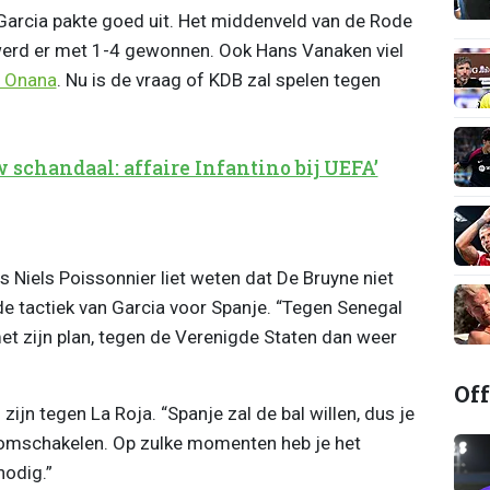
arcia pakte goed uit. Het middenveld van de Rode
k werd er met 1-4 gewonnen. Ook Hans Vanaken viel
 Onana
. Nu is de vraag of KDB zal spelen tegen
 schandaal: affaire Infantino bij UEFA’
 Niels Poissonnier liet weten dat De Bruyne niet
 de tactiek van Garcia voor Spanje. “Tegen Senegal
et zijn plan, tegen de Verenigde Staten dan weer
Off
ijn tegen La Roja. “Spanje zal de bal willen, dus je
en omschakelen. Op zulke momenten heb je het
nodig.”