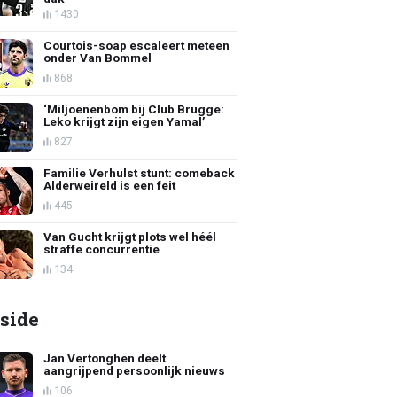
1430
Courtois-soap escaleert meteen
onder Van Bommel
868
‘Miljoenenbom bij Club Brugge:
Leko krijgt zijn eigen Yamal’
827
Familie Verhulst stunt: comeback
Alderweireld is een feit
445
Van Gucht krijgt plots wel héél
straffe concurrentie
134
side
Jan Vertonghen deelt
aangrijpend persoonlijk nieuws
106