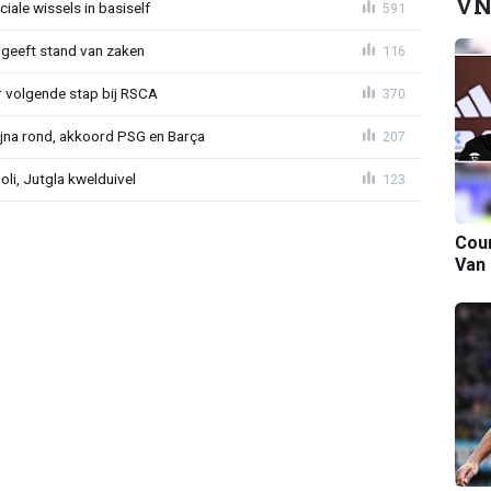
VN
iale wissels in basiself
591
 geeft stand van zaken
116
or volgende stap bij RSCA
370
na rond, akkoord PSG en Barça
207
poli, Jutgla kwelduivel
123
Cour
Van