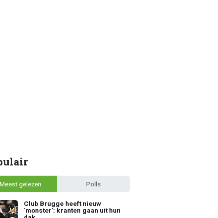
pulair
Meest gelezen
Polls
Club Brugge heeft nieuw
'monster': kranten gaan uit hun
dak