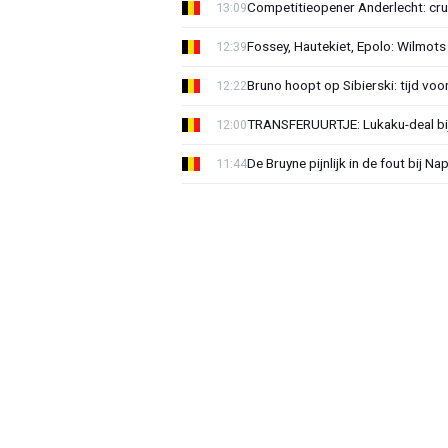
Competitieopener Anderlecht: cruc
13:09
Fossey, Hautekiet, Epolo: Wilmots
12:39
Bruno hoopt op Sibierski: tijd vo
12:22
TRANSFERUURTJE: Lukaku-deal bij
12:00
De Bruyne pijnlijk in de fout bij Na
11:44