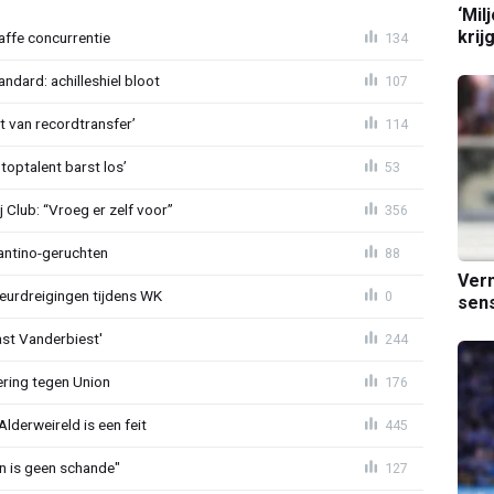
‘Mil
krij
raffe concurrentie
134
ndard: achilleshiel bloot
107
ht van recordtransfer’
114
 toptalent barst los’
53
Club: “Vroeg er zelf voor”
356
fantino-geruchten
88
Verm
eurdreigingen tijdens WK
0
sens
ast Vanderbiest'
244
ring tegen Union
176
lderweireld is een feit
445
en is geen schande"
127