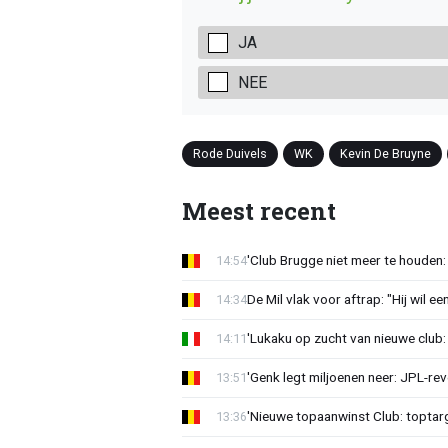
JA
NEE
Rode Duivels
WK
Kevin De Bruyne
Meest recent
'Club Brugge niet meer te houden:
14:54
De Mil vlak voor aftrap: "Hij wil e
14:34
'Lukaku op zucht van nieuwe club: 
14:11
'Genk legt miljoenen neer: JPL-re
13:51
'Nieuwe topaanwinst Club: toptarg
13:36