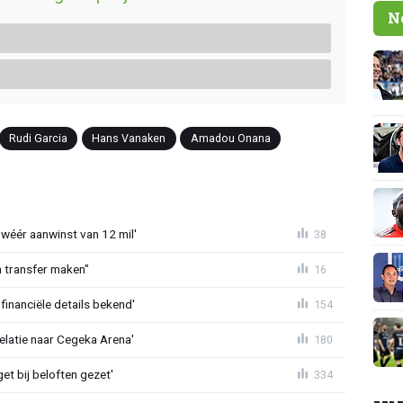
N
Rudi Garcia
Hans Vanaken
Amadou Onana
 wéér aanwinst van 12 mil'
38
en transfer maken"
16
financiële details bekend'
154
velatie naar Cegeka Arena'
180
et bij beloften gezet'
334