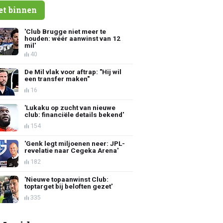
et binnen
'Club Brugge niet meer te
houden: wéér aanwinst van 12
mil'
40
De Mil vlak voor aftrap: "Hij wil
een transfer maken"
16
'Lukaku op zucht van nieuwe
club: financiële details bekend'
154
'Genk legt miljoenen neer: JPL-
revelatie naar Cegeka Arena'
182
'Nieuwe topaanwinst Club:
toptarget bij beloften gezet'
335