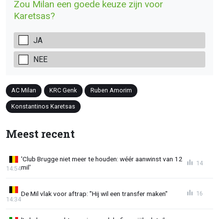
Zou Milan een goede keuze zijn voor
Karetsas?
JA
NEE
AC Milan
KRC Genk
Ruben Amorim
Konstantinos Karetsas
Meest recent
'Club Brugge niet meer te houden: wéér aanwinst van 12
14
mil'
14:54
De Mil vlak voor aftrap: "Hij wil een transfer maken"
16
14:34