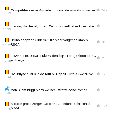
Competitieopener Anderlecht: cruciale wissels in basiself
589
13:09
Fossey, Hautekiet, Epolo: Wilmots geeft stand van zaken
115
12:39
Bruno hoopt op Sibierski: tijd voor volgende stap bij
366
RSCA
12:22
TRANSFERUURTJE: Lukaku-deal bijna rond, akkoord PSG
206
en Barça
12:00
De Bruyne pijnlijk in de fout bij Napoli, Jutgla kwelduivel
123
11:44
Van Gucht krijgt plots wel héél straffe concurrentie
133
11:36
Meteen grote zorgen Cercle na Standard: achilleshiel
106
bloot
11:25