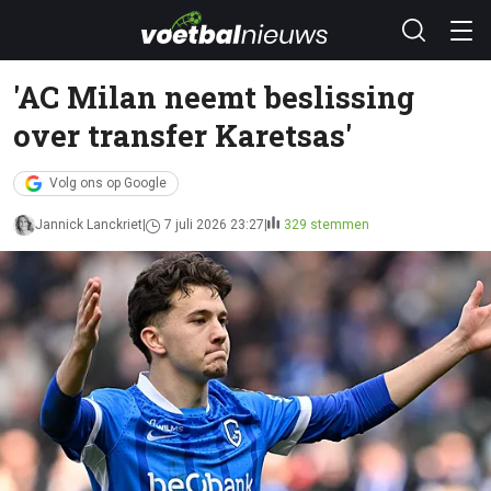
'AC Milan neemt beslissing
over transfer Karetsas'
Volg ons op Google
Jannick Lanckriet
7 juli 2026 23:27
329 stemmen