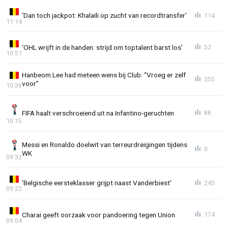
‘Dan toch jackpot: Khalaili op zucht van recordtransfer’
114
11:14
‘OHL wrijft in de handen: strijd om toptalent barst los’
52
10:51
Hanbeom Lee had meteen wens bij Club: “Vroeg er zelf
355
voor”
10:36
FIFA haalt verschroeiend uit na Infantino-geruchten
88
10:15
Messi en Ronaldo doelwit van terreurdreigingen tijdens
0
WK
09:32
'Belgische eersteklasser grijpt naast Vanderbiest'
243
09:22
Charai geeft oorzaak voor pandoering tegen Union
174
09:04