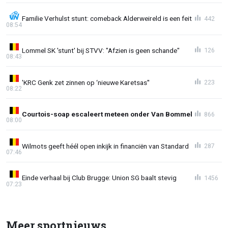
Familie Verhulst stunt: comeback Alderweireld is een feit
442
08:54
Lommel SK 'stunt' bij STVV: "Afzien is geen schande"
126
08:43
'KRC Genk zet zinnen op ‘nieuwe Karetsas''
223
08:22
Courtois-soap escaleert meteen onder Van Bommel
866
08:00
Wilmots geeft héél open inkijk in financiën van Standard
287
07:46
Einde verhaal bij Club Brugge: Union SG baalt stevig
1456
07:23
Meer sportnieuws