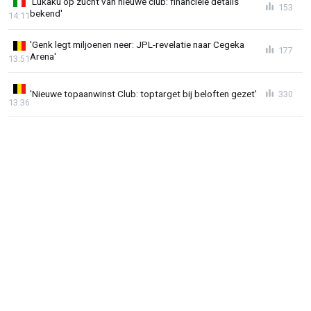
'Lukaku op zucht van nieuwe club: financiële details
153
bekend'
14:11
'Genk legt miljoenen neer: JPL-revelatie naar Cegeka
177
Arena'
13:51
'Nieuwe topaanwinst Club: toptarget bij beloften gezet'
330
13:36